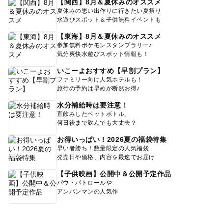
【関西】8月＆夏休みのオススメ
夏休みの思い出作りに行きたい夏祭り
水遊びスポット＆子供無料イベントも
【東海】8月＆夏休みのオススメ
参加無料ポケモンスタンプラリー♪
気分爽快水遊びスポット情報も！
いこーよおすすめ【早割プラン】
ファミリー向け人気ホテルも！
旅行の予約は早めが断然お得♪
水分補給時は要注意！
直飲みしたペットボトル、
何日後まで飲んでも大丈夫？
お得いっぱい！2026夏の福袋特集
早い者勝ち！数量限定の人気福袋
発売日や価格、内容を最速でお届け
【子供映画】公開中＆公開予定作品
パウ・パトロールや
アンパンマンの人気作