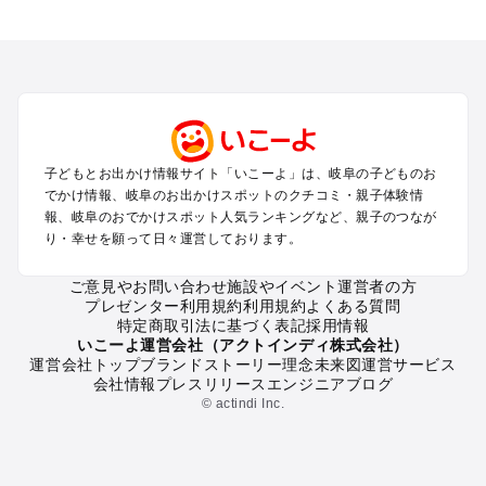
岐阜のエリアからプール子ども連れのお出かけスポット
を探す
犬山・一宮・小牧・瀬戸・各務原・尾張のプールお出かけ
岐阜・大垣・関ケ原・養老のプールお出かけ
恵那・中津川・多治見・可児・美濃加茂のプールお出かけ
高山・下呂・飛騨・奥飛騨周辺のプールお出かけ
郡上・美濃・関のプールお出かけ
子どもとお出かけ情報サイト「いこーよ」は、岐阜の子どものお
木曽路・木曽周辺のプールお出かけ
でかけ情報、岐阜のお出かけスポットのクチコミ・親子体験情
白川郷のプールお出かけ
報、岐阜のおでかけスポット人気ランキングなど、親子のつなが
り・幸せを願って日々運営しております。
岐阜の定番お出かけスポット
ご意見やお問い合わせ
施設やイベント運営者の方
岐阜の遊園地
プレゼンター利用規約
利用規約
よくある質問
岐阜の動物園
特定商取引法に基づく表記
採用情報
岐阜のバーベキュー
いこーよ運営会社（アクトインディ株式会社）
運営会社トップ
ブランドストーリー
理念
未来図
運営サービス
岐阜の釣り
会社情報
プレスリリース
エンジニアブログ
岐阜の牧場
© actindi Inc.
岐阜のプール
岐阜のアスレチック
岐阜の公園・総合公園