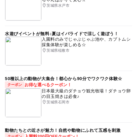
茨城県水戸市
水遊びイベントが無料♪夏はイバライドで涼しく遊ぼう！
入園料のみでじゃぶじゃぶ池や、カブトムシ
採集体験が楽しめる☆
茨城県稲敷市
50種以上の動物が大集合！都心から90分でワクワク体験☆
お得な選べるクーポン！
クーポン
日本最大級のダチョウ観光牧場！ダチョウ卵
の目玉焼きは必食♪
茨城県石岡市
動物たちとの近さが魅力！自然や動物にふれて五感を刺激
入園料200円OFFクーポン！
クーポン