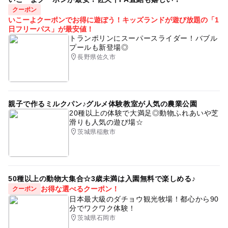
クーポン
いこーよクーポンでお得に遊ぼう！キッズランドが遊び放題の「1
日フリーパス」が最安値！
トランポリンにスーパースライダー！バブル
プールも新登場◎
長野県佐久市
親子で作るミルクパン♪グルメ体験教室が人気の農業公園
20種以上の体験で大満足◎動物ふれあいや芝
滑りも人気の遊び場☆
茨城県稲敷市
50種以上の動物大集合☆3歳未満は入園無料で楽しめる♪
お得な選べるクーポン！
クーポン
日本最大級のダチョウ観光牧場！都心から90
分でワクワク体験！
茨城県石岡市