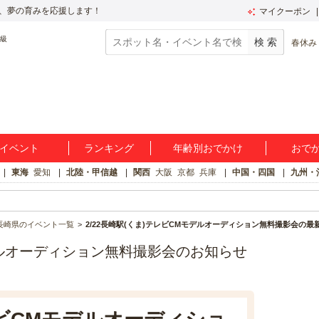
、夢の育みを応援します！
マイクーポン
春休み
イベント
ランキング
年齢別おでかけ
おで
東海
愛知
北陸・甲信越
関西
大阪
京都
兵庫
中国・四国
九州・
長崎県のイベント一覧
2/22長崎駅(くま)テレビCMモデルオーディション無料撮影会の最
モデルオーディション無料撮影会のお知らせ