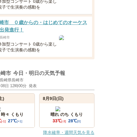
参加型コンサート 0歳から楽し
親子で生演奏の感動を
1長崎市 ０歳からの・はじめてのオーケス
出発進行！
長崎市
参加型コンサート 0歳から楽し
親子で生演奏の感動を
長崎市
今日・明日の天気予報
長崎県長崎市
月08日 12時00分
発表
土)
8月9日(日)
 時々 くもり
晴れ のち くもり
℃
27℃
33℃
28℃
[-1]
[+1]
[-3]
[0]
降水確率・週間天気を見る