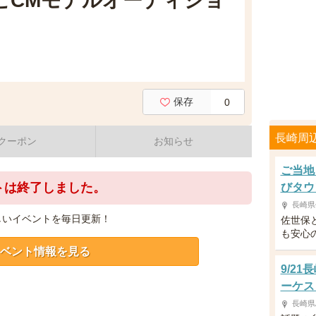
テレビCMモデルオーディショ
保存
0
長崎周
クーポン
お知らせ
ご当地
トは終了しました。
びタウ
長崎県
しいイベントを毎日更新！
佐世保
も安心
ベント情報を見る
9/2
ーケス
長崎県