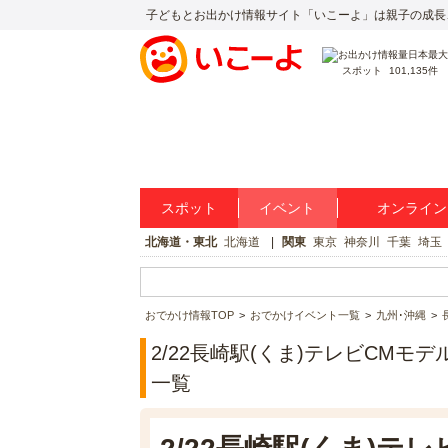
子どもとお出かけ情報サイト「いこーよ」は親子の成長
スポット
101,135件
スポット
イベント
オンライン
北海道・東北
北海道
関東
東京
神奈川
千葉
埼玉
おでかけ情報TOP
おでかけイベント一覧
九州･沖縄
2/22長崎駅(くま)テレビCM
一覧