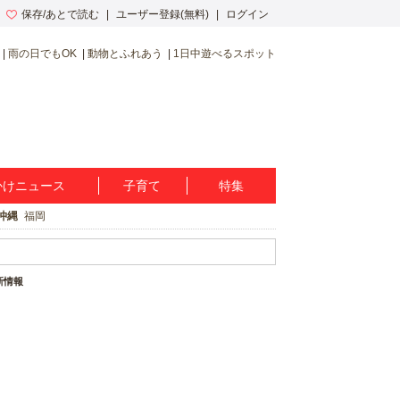
保存/あとで読む
ユーザー登録(無料)
ログイン
雨の日でもOK
動物とふれあう
1日中遊べるスポット
かけニュース
子育て
特集
沖縄
福岡
新情報