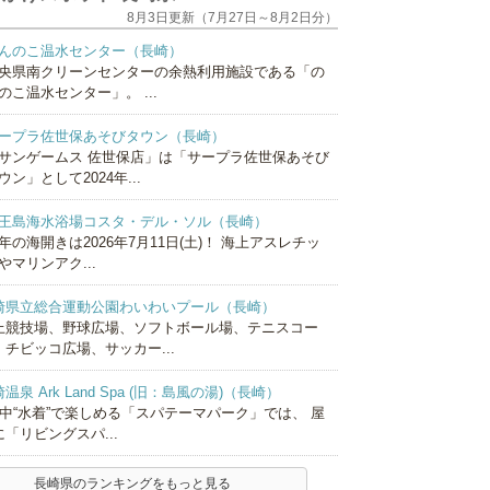
8月3日更新（7月27日～8月2日分）
んのこ温水センター（長崎）
央県南クリーンセンターの余熱利用施設である「の
のこ温水センター」。 ...
ープラ佐世保あそびタウン（長崎）
サンゲームス 佐世保店」は「サープラ佐世保あそび
ウン」として2024年...
王島海水浴場コスタ・デル・ソル（長崎）
年の海開きは2026年7月11日(土)！ 海上アスレチッ
やマリンアク...
崎県立総合運動公園わいわいプール（長崎）
上競技場、野球広場、ソフトボール場、テニスコー
、チビッコ広場、サッカー...
温泉 Ark Land Spa (旧：島風の湯)（長崎）
年中“水着”で楽しめる「スパテーマパーク」では、 屋
「リビングスパ...
長崎県のランキングをもっと見る