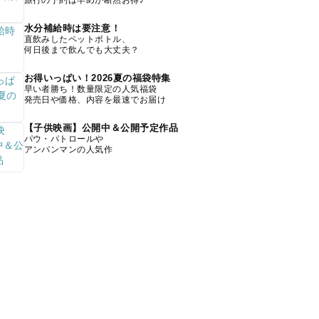
旅行の予約は早めが断然お得♪
水分補給時は要注意！
直飲みしたペットボトル、
何日後まで飲んでも大丈夫？
お得いっぱい！2026夏の福袋特集
早い者勝ち！数量限定の人気福袋
発売日や価格、内容を最速でお届け
【子供映画】公開中＆公開予定作品
パウ・パトロールや
アンパンマンの人気作