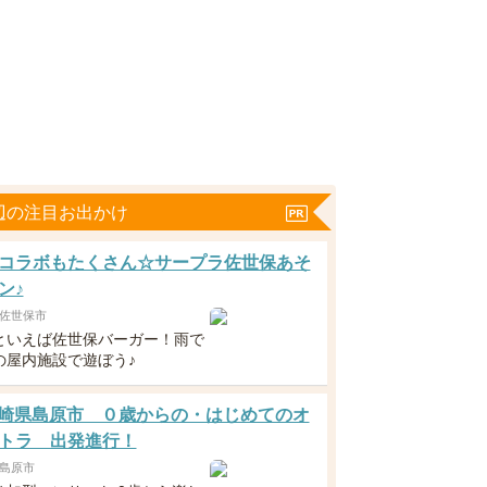
辺の注目お出かけ
コラボもたくさん☆サープラ佐世保あそ
ン♪
佐世保市
といえば佐世保バーガー！雨で
の屋内施設で遊ぼう♪
1長崎県島原市 ０歳からの・はじめてのオ
トラ 出発進行！
島原市