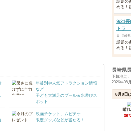
話題の
める！
9/2
トラ 
長崎県
話題の
める！
長崎県
予報地点：
2026年08
情
年齢別や人気アトラクション情報
など
8月8日(
ェ
子ども大満足のプール＆水遊びス
ポット
晴れ
映画チケット、ムビチケ
36
遊
限定グッズなどが当たる！