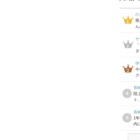
の
県
1
ん
サ
「
2
タ
伊
今
3
ク
長
4
陸
ト
長崎
5
1
内に