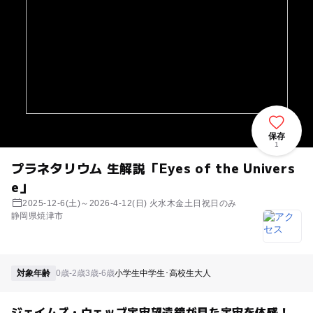
保存
1
プラネタリウム 生解説「Eyes of the Univers
e」
2025-12-6(土)～2026-4-12(日) 火水木金土日祝日のみ
静岡県焼津市
対象年齢
0歳-2歳
3歳-6歳
小学生
中学生･高校生
大人
ジェイムズ・ウェッブ宇宙望遠鏡が見た宇宙を体感！