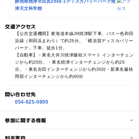
静岡県焼津市田尻2968-1ディスカバリーパーク焼
津天文科学館
交通アクセス
【公共交通機関】東海道本線JR焼津駅下車、バス一色和田
浜線（和田浜まわり）で約25分。「横須賀ディスカバリー
パーク」下車。徒歩1分。
【自動車】・東名大井川焼津藤枝スマート インターチェン
ジから約20分。・東名焼津インターチェンジから約25
分。・東名吉田インターチェンジから約30分・新東名藤枝
岡部インターチェンジから約40分
問い合わせ先
054-625-0800
参加に関する情報
定員
料金案内