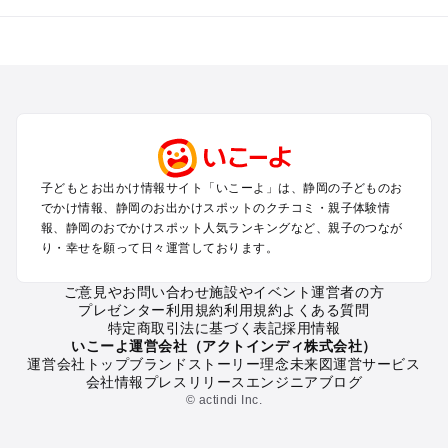
静岡のエリアからプール子ども連れのお出かけスポット
を探す
浜松・浜名湖・天竜のプールお出かけ
伊東・下田・伊豆白浜・東伊豆のプールお出かけ
富士山・富士宮・富士・御殿場のプールお出かけ
小田原・熱海・湯河原・真鶴のプールお出かけ
中伊豆・西伊豆・南伊豆のプールお出かけ
子どもとお出かけ情報サイト「いこーよ」は、静岡の子どものお
静岡・清水のプールお出かけ
でかけ情報、静岡のお出かけスポットのクチコミ・親子体験情
三島・沼津のプールお出かけ
報、静岡のおでかけスポット人気ランキングなど、親子のつなが
掛川・磐田・袋井のプールお出かけ
り・幸せを願って日々運営しております。
焼津・御前崎のプールお出かけ
大井川・寸又峡・川根のプールお出かけ
ご意見やお問い合わせ
施設やイベント運営者の方
プレゼンター利用規約
利用規約
よくある質問
特定商取引法に基づく表記
採用情報
静岡の定番お出かけスポット
いこーよ運営会社（アクトインディ株式会社）
運営会社トップ
ブランドストーリー
理念
未来図
運営サービス
静岡の遊園地
会社情報
プレスリリース
エンジニアブログ
静岡の動物園
© actindi Inc.
静岡のバーベキュー
静岡の釣り