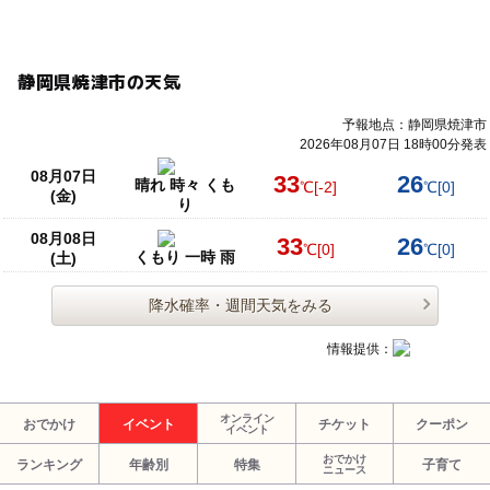
静岡県焼津市の天気
予報地点：静岡県焼津市
2026年08月07日 18時00分発表
08月07日
33
26
晴れ 時々 くも
℃
[-2]
℃
[0]
(金)
り
08月08日
33
26
℃
[0]
℃
[0]
くもり 一時 雨
(土)
降水確率・週間天気をみる
情報提供：
オンライン
おでかけ
イベント
チケット
クーポン
イベント
おでかけ
ランキング
年齢別
特集
子育て
ニュース