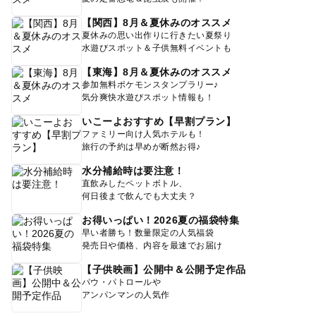
【関西】8月＆夏休みのオススメ
夏休みの思い出作りに行きたい夏祭り
水遊びスポット＆子供無料イベントも
【東海】8月＆夏休みのオススメ
参加無料ポケモンスタンプラリー♪
気分爽快水遊びスポット情報も！
いこーよおすすめ【早割プラン】
ファミリー向け人気ホテルも！
旅行の予約は早めが断然お得♪
水分補給時は要注意！
直飲みしたペットボトル、
何日後まで飲んでも大丈夫？
お得いっぱい！2026夏の福袋特集
早い者勝ち！数量限定の人気福袋
発売日や価格、内容を最速でお届け
【子供映画】公開中＆公開予定作品
パウ・パトロールや
アンパンマンの人気作