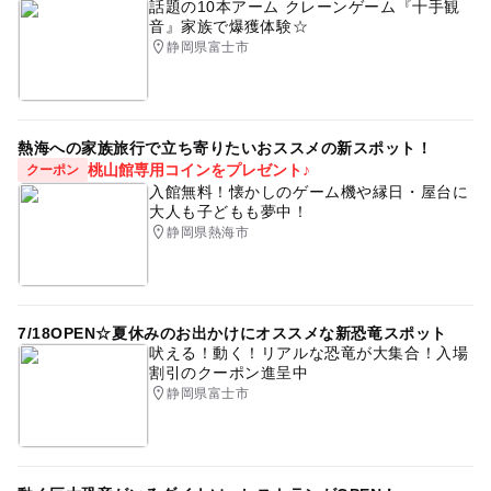
話題の10本アーム クレーンゲーム『十手観
家族イベント
家族連れイベント
雨でもOK
音』家族で爆獲体験☆
静岡県富士市
雨でも遊べる
遊べる
子連れで遊べる
宇宙体験
星空
焼津
静岡
雨の日でもOK
熱海への家族旅行で立ち寄りたいおススメの新スポット！
桃山館専用コインをプレゼント♪
クーポン
入館無料！懐かしのゲーム機や縁日・屋台に
大人も子どもも夢中！
静岡県熱海市
7/18OPEN☆夏休みのお出かけにオススメな新恐竜スポット
吠える！動く！リアルな恐竜が大集合！入場
割引のクーポン進呈中
静岡県富士市