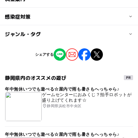
165人
子供の料金
感染症対策
定員詳細
200円
当日先着順で観覧券を販売
ジャンル・タグ
館内などに手指の消毒液を設置しています。
子供の料金詳細
対象年齢
4歳以上200円 ※3歳以下の無料のお子さまは膝上で観
ジャンル
シェアする
小学生
覧。
中学生･高校生
大人
芸術鑑賞・自然観賞
季節のイベント
予約/応募
大人の料金
ものづくり・学び体験
静岡県内のオススメの遊び
予約不要
600円
年中無休いつでも遊べる☆屋内で雨も暑さもへっちゃら♪
タグ
ゲームセンターにおみくじ？拍手ロボットが
大人の料金詳細
盛り上げてくれます☆
ディスカバリーパーク焼津
イベント
プラネタリウム
16歳以上600円
静岡県浜松市中央区
科学館
子ども
お出かけ
屋内
博物館
科学
宇宙
体験
展示
科学体験
屋内施設
子どもとお出かけ
子連れイベント
子連れ
年中無休いつでも遊べる☆屋内で雨も暑さもへっちゃら♪