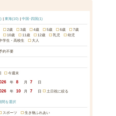
)
東海
(10)
中国･四国
(1)
2歳
3歳
4歳
5歳
6歳
7歳
10歳
11歳
12歳
乳児
幼児
中学生・高校生
大人
予約不要
日
今週末
年
月
日
年
月
日
土日祝に絞る
期間を選択
スポーツ
生き物ふれあい