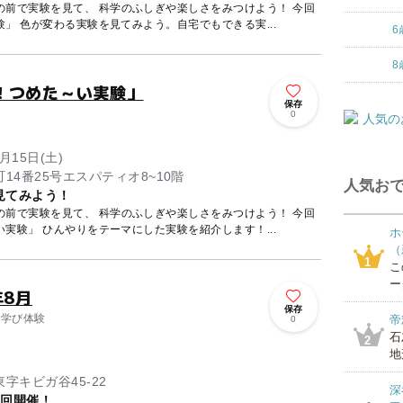
前で実験を見て、 科学のふしぎや楽しさをみつけよう！ 今回
は「魔法みたい！色変わり実験」 色が変わる実験を見てみよう。自宅でもできる実...
6
8
！つめた～い実験」
保存
0
月15日(土)
14番25号エスパティオ8~10階
人気おで
見てみよう！
前で実験を見て、 科学のふしぎや楽しさをみつけよう！ 今回
は「夏にオススメ！つめた～い実験」 ひんやりをテーマにした実験を紹介します！...
ホ
（
1
こ
ー
年8月
保存
・学び体験
帝
0
石
2
地
字キビガ谷45-22
深
1回開催！