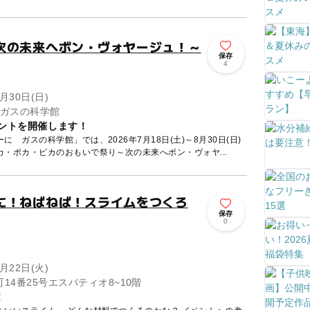
次の未来へボン・ヴォヤージュ！～
保存
4
月30日(日)
1ガスの科学館
ベントを開催します！
 ガスの科学館」では、2026年7月18日(土)～8月30日(日)
・ポカ・ピカのおもいで祭り～次の未来へボン・ヴォヤ...
に！ねばねば！スライムをつくろ
保存
0
月22日(火)
14番25号エスパティオ8~10階
！