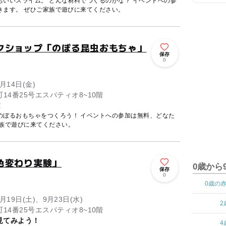
スライム。 どんな材料でつくるのかな？ イベントへの参
きます。 ぜひご家族で遊びに来てください。
クショップ「のぼる昆虫おもちゃ」
保存
0
月14日(金)
14番25号エスパティオ8~10階
！
つくろう！ イベントへの参加は無料、どなた
家族で遊びに来てください。
色変わり実験」
0歳から
保存
0
0歳の
9月19日(土)、9月23日(水)
2
14番25号エスパティオ8~10階
見てみよう！
4