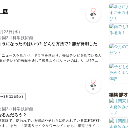
」展
保存
0
月23日(水)
園2-1科学技術館
うになったのはいつ? どんな方法で? 誰が発明した
。ニュースを見たり、ドラマを見たり、毎日テレビを見ている人
います。 さて、映像がテレビの画面を通して映るようになったのは、いつ頃? ...
保存
0
編集部
〜8月11日(火)
園2-1科学技術館
なるんだろう？
立体験で、使われている部品やそれらに使われている素材(材料)
ます。 また、「家電リサイクルワールド」から、家電リサイク