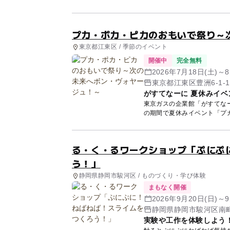
ル...
プカ・ポカ・ピカのおもいで祭り～
東京都江東区 / 季節のイベント
開催中
完全無料
2026年7月18日(土)～8
東京都江東区豊洲6-1-
がすてなーに 夏休みイ
東京ガスの企業館「がすてなーに
の期間で夏休みイベント「プカ
る・く・るワークショップ「ぷにぷ
う！」
静岡県静岡市駿河区 / ものづくり・学び体験
まもなく開催
2026年9月20日(日)～9
静岡県静岡市駿河区南町
実験や工作を体験しよう