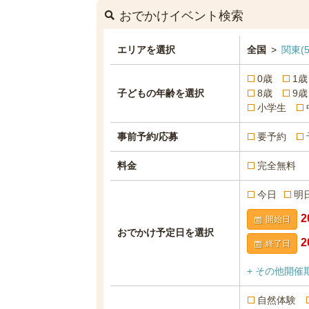
おでかけイベント検索
エリアを選択
全国
>
関東
(5
0歳
1歳
子どもの年齢を選択
8歳
9歳
小学生
事前予約/応募
要予約
料金
完全無料
今日
明
開始日
おでかけ予定日を選択
終了日
+ その他開催
自然体験