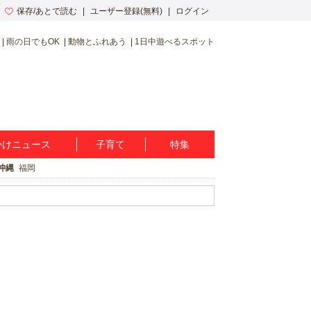
保存/あとで読む
ユーザー登録(無料)
ログイン
雨の日でもOK
動物とふれあう
1日中遊べるスポット
かけニュース
子育て
特集
沖縄
福岡