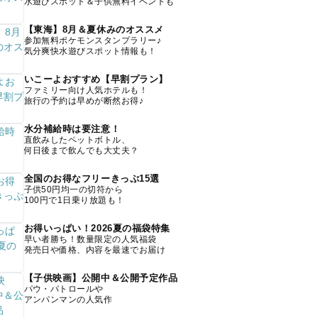
水遊びスポット＆子供無料イベントも
【東海】8月＆夏休みのオススメ
参加無料ポケモンスタンプラリー♪
気分爽快水遊びスポット情報も！
いこーよおすすめ【早割プラン】
ファミリー向け人気ホテルも！
旅行の予約は早めが断然お得♪
水分補給時は要注意！
直飲みしたペットボトル、
何日後まで飲んでも大丈夫？
全国のお得なフリーきっぷ15選
子供50円均一の切符から
100円で1日乗り放題も！
お得いっぱい！2026夏の福袋特集
早い者勝ち！数量限定の人気福袋
発売日や価格、内容を最速でお届け
【子供映画】公開中＆公開予定作品
パウ・パトロールや
アンパンマンの人気作