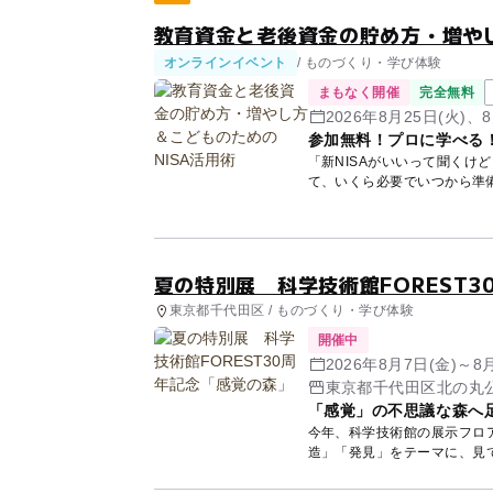
教育資金と老後資金の貯め方・増やし
オンラインイベント
/ ものづくり・学び体験
まもなく開催
完全無料
2026年8月25日(火)、8
参加無料！プロに学べる
「新NISAがいいって聞くけ
て、いくら必要でいつから準
講師...
夏の特別展 科学技術館FOREST
東京都千代田区 / ものづくり・学び体験
開催中
2026年8月7日(金)～8
東京都千代田区北の丸公
「感覚」の不思議な森へ
今年、科学技術館の展示フロア
造」「発見」をテーマに、見
と...