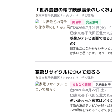
「世界最初の電子映像表示のしくみ
東京都千代田区 / ものづくり・学び体験
開催中
完全無料
2026年7月21日(火)～9
東京都千代田区北の丸公
映像がテレビ画面で映るよ
の?
日常生活に欠かせないテレビ
は多いと思
家電リサイクルについて知ろう
東京都千代田区 / ものづくり・学び体験
まもなく開催
予約受付中 
2026年8月22日(土)
東京都千代田区北の丸公
使い終わった家電はどう
本物の液晶テレビの分解・組
への理解を深めることができ