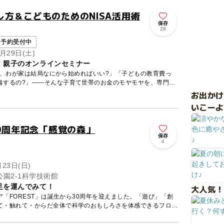
方＆こどものためのNISA活用術
保存
28
予約受付中
月29日(土)
！親子のオンラインセミナー
ど、わが家は結局なにから始めればいい?」「子どもの教育費っ
備するの?」——そんな子育て世帯のお金のモヤモヤを、専門の
お出か
いこーよ
30周年記念「感覚の森」
保存
4
月23日(日)
園2-1科学技術館
足を運んでみて！
大人気！
「FOREST」は誕生から30周年を迎えました。「遊び」「創
て・触れて・からだ全体で科学のおもしろさを体感できるフロア