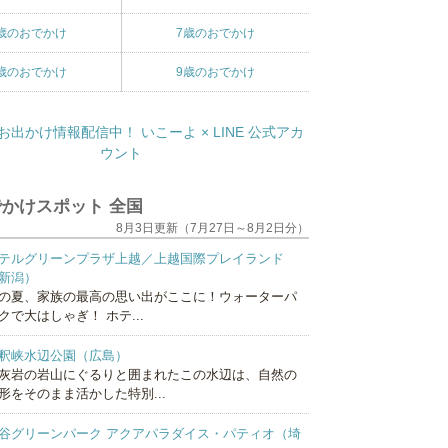
歳のおでかけ
7歳のおでかけ
歳のおでかけ
9歳のおでかけ
かけスポット 全国
8月3日更新（7月27日～8月2日分）
テルグリーンプラザ上越／上越国際プレイランド
新潟）
の夏、家族の最高の思い出がここに！ウォーターパ
クで大はしゃぎ！ ホテ...
釈峡水辺公園（広島）
灰岩の岩山にぐるりと囲まれたこの水辺は、自然の
形をそのまま活かした特別...
谷グリーンパーク アクアパラダイス・パティオ（埼