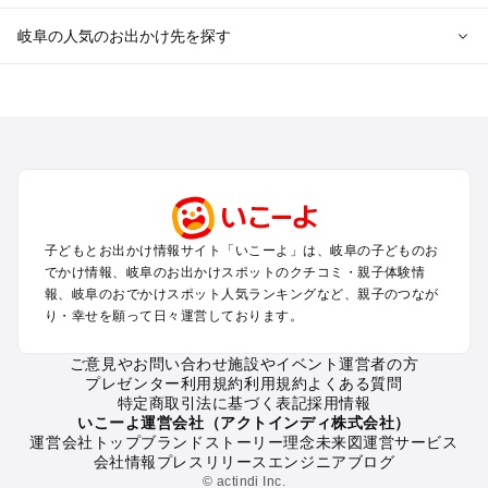
岐阜の人気のお出かけ先を探す
岐阜のエリアからプール子ども連れのお出かけスポット
を探す
犬山・一宮・小牧・瀬戸・各務原・尾張のプールお出かけ
岐阜・大垣・関ケ原・養老のプールお出かけ
恵那・中津川・多治見・可児・美濃加茂のプールお出かけ
高山・下呂・飛騨・奥飛騨周辺のプールお出かけ
郡上・美濃・関のプールお出かけ
子どもとお出かけ情報サイト「いこーよ」は、岐阜の子どものお
木曽路・木曽周辺のプールお出かけ
でかけ情報、岐阜のお出かけスポットのクチコミ・親子体験情
白川郷のプールお出かけ
報、岐阜のおでかけスポット人気ランキングなど、親子のつなが
り・幸せを願って日々運営しております。
岐阜の定番お出かけスポット
ご意見やお問い合わせ
施設やイベント運営者の方
岐阜の遊園地
プレゼンター利用規約
利用規約
よくある質問
岐阜の動物園
特定商取引法に基づく表記
採用情報
岐阜のバーベキュー
いこーよ運営会社（アクトインディ株式会社）
運営会社トップ
ブランドストーリー
理念
未来図
運営サービス
岐阜の釣り
会社情報
プレスリリース
エンジニアブログ
岐阜の牧場
© actindi Inc.