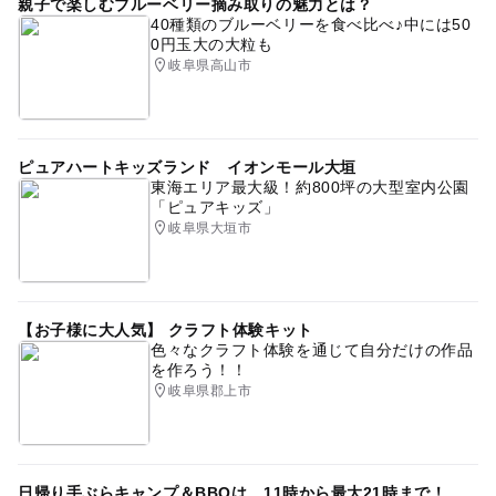
親子で楽しむブルーベリー摘み取りの魅力とは？
40種類のブルーベリーを食べ比べ♪中には50
0円玉大の大粒も
岐阜県高山市
ピュアハートキッズランド イオンモール大垣
東海エリア最大級！約800坪の大型室内公園
「ピュアキッズ」
岐阜県大垣市
【お子様に大人気】 クラフト体験キット
色々なクラフト体験を通じて自分だけの作品
を作ろう！！
岐阜県郡上市
日帰り手ぶらキャンプ＆BBQは、11時から最大21時まで！