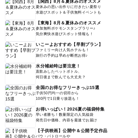
【関西】8月＆夏休みのオススメ
夏休みの思い出作りに行きたい夏祭り
水遊びスポット＆子供無料イベントも
【東海】8月＆夏休みのオススメ
参加無料ポケモンスタンプラリー♪
気分爽快水遊びスポット情報も！
いこーよおすすめ【早割プラン】
ファミリー向け人気ホテルも！
旅行の予約は早めが断然お得♪
水分補給時は要注意！
直飲みしたペットボトル、
何日後まで飲んでも大丈夫？
全国のお得なフリーきっぷ15選
子供50円均一の切符から
100円で1日乗り放題も！
お得いっぱい！2026夏の福袋特集
早い者勝ち！数量限定の人気福袋
発売日や価格、内容を最速でお届け
【子供映画】公開中＆公開予定作品
パウ・パトロールや