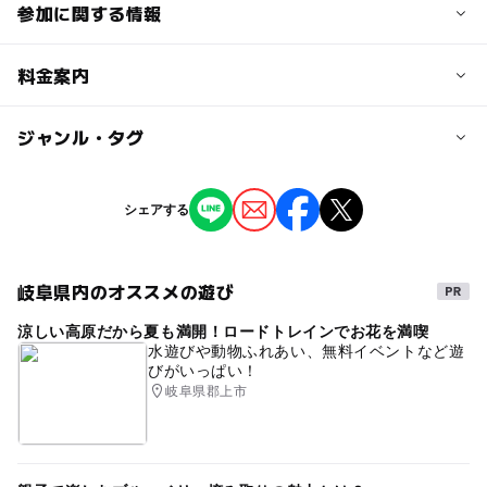
参加に関する情報
対象年齢
料金案内
3歳･4歳･5歳･6歳(幼児)
小学生
中学生･高校生
大人
子供の料金
ジャンル・タグ
予約/応募
無料
予約不要
ジャンル
シェアする
子供の料金詳細
ものづくり・学び体験
3歳以上別途入場料必須
岐阜県内のオススメの遊び
大人の料金
涼しい高原だから夏も満開！ロードトレインでお花を満喫
無料
水遊びや動物ふれあい、無料イベントなど遊
びがいっぱい！
大人の料金詳細
岐阜県郡上市
別途入場料必須