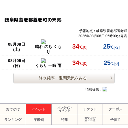
岐阜県養老郡養老町の天気
予報地点：岐阜県養老郡養老町
2026年08月08日 06時00分発表
08月08日
34
25
晴れ のち くも
℃
[0]
℃
[-2]
(土)
り
08月09日
34
25
℃
[0]
℃
[0]
くもり 一時 雨
(日)
降水確率・週間天気をみる
情報提供：
オンライン
おでかけ
イベント
チケット
クーポン
イベント
おでかけ
ランキング
年齢別
特集
子育て
ニュース