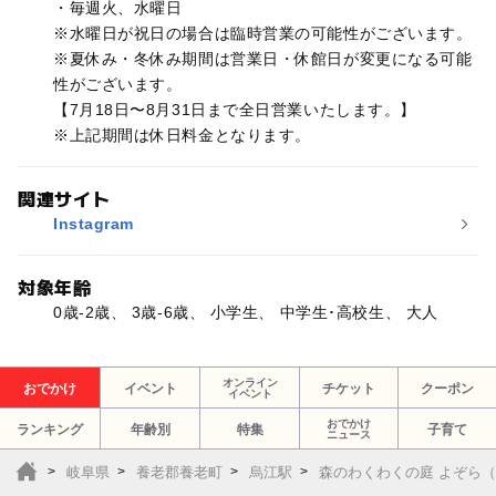
・毎週火、水曜日
※水曜日が祝日の場合は臨時営業の可能性がございます。
※夏休み・冬休み期間は営業日・休館日が変更になる可能
性がございます。
【7月18日〜8月31日まで全日営業いたします。】
※上記期間は休日料金となります。
関連サイト
Instagram
対象年齢
0歳-2歳、 3歳-6歳、 小学生、 中学生･高校生、 大人
オンライン
おでかけ
イベント
チケット
クーポン
イベント
おでかけ
ランキング
年齢別
特集
子育て
ニュース
岐阜県
養老郡養老町
烏江駅
森のわくわくの庭 よぞら