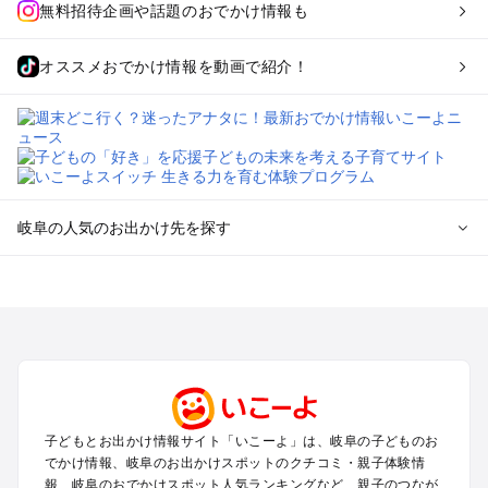
無料招待企画や話題のおでかけ情報も
オススメおでかけ情報を動画で紹介！
岐阜の人気のお出かけ先を探す
岐阜のエリアからプール子ども連れのお出かけスポット
を探す
犬山・一宮・小牧・瀬戸・各務原・尾張のプールお出かけ
岐阜・大垣・関ケ原・養老のプールお出かけ
恵那・中津川・多治見・可児・美濃加茂のプールお出かけ
高山・下呂・飛騨・奥飛騨周辺のプールお出かけ
郡上・美濃・関のプールお出かけ
子どもとお出かけ情報サイト「いこーよ」は、岐阜の子どものお
木曽路・木曽周辺のプールお出かけ
でかけ情報、岐阜のお出かけスポットのクチコミ・親子体験情
白川郷のプールお出かけ
報、岐阜のおでかけスポット人気ランキングなど、親子のつなが