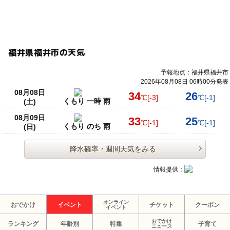
福井県福井市の天気
予報地点：福井県福井市
2026年08月08日 06時00分発表
08月08日
34
26
℃
[-3]
℃
[-1]
くもり 一時 雨
(土)
08月09日
33
25
℃
[-1]
℃
[-1]
くもり のち 雨
(日)
降水確率・週間天気をみる
情報提供：
オンライン
おでかけ
イベント
チケット
クーポン
イベント
おでかけ
ランキング
年齢別
特集
子育て
ニュース