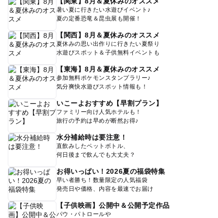
【関東】8月＆夏休みのオススメ
暑い夏に行きたい水遊びイベント♪
夏の定番恐竜＆昆虫展も開催！
【関西】8月＆夏休みのオススメ
夏休みの思い出作りに行きたい夏祭り
水遊びスポット＆子供無料イベントも
【東海】8月＆夏休みのオススメ
参加無料ポケモンスタンプラリー♪
気分爽快水遊びスポット情報も！
いこーよおすすめ【早割プラン】
ファミリー向け人気ホテルも！
旅行の予約は早めが断然お得♪
水分補給時は要注意！
直飲みしたペットボトル、
何日後まで飲んでも大丈夫？
お得いっぱい！2026夏の福袋特集
早い者勝ち！数量限定の人気福袋
発売日や価格、内容を最速でお届け
【子供映画】公開中＆公開予定作品
パウ・パトロールや