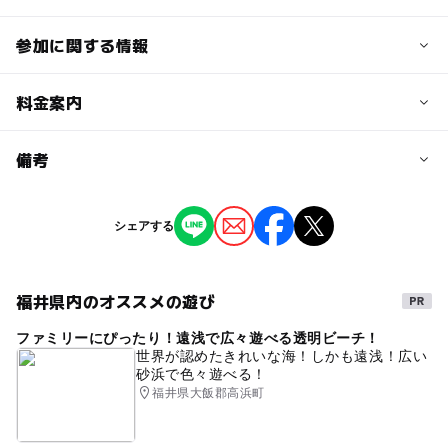
参加に関する情報
予約/応募
料金案内
問い合わせ先に直接ご確認ください。
料金について
備考
一般410円（高校生以下・70歳以上無料）
※掲載の情報は天候や主催者側の都合などにより変更にな
シェアする
ることがあります。
情報提供：イベントバンク
福井県内のオススメの遊び
ファミリーにぴったり！遠浅で広々遊べる透明ビーチ！
世界が認めたきれいな海！しかも遠浅！広い
砂浜で色々遊べる！
福井県大飯郡高浜町