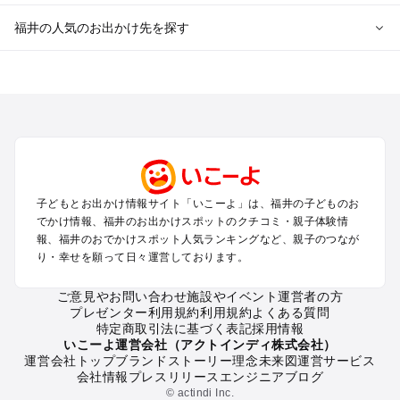
福井の人気のお出かけ先を探す
福井のエリアからプール子ども連れのお出かけスポット
を探す
敦賀・若狭のプールお出かけ
福井・鯖江・永平寺周辺・奥越前のプールお出かけ
東尋坊・あわら・三国のプールお出かけ
越前・越前海岸のプールお出かけ
子どもとお出かけ情報サイト「いこーよ」は、福井の子どものお
福井の定番お出かけスポット
でかけ情報、福井のお出かけスポットのクチコミ・親子体験情
福井の遊園地
報、福井のおでかけスポット人気ランキングなど、親子のつなが
り・幸せを願って日々運営しております。
福井の動物園
福井のバーベキュー
ご意見やお問い合わせ
施設やイベント運営者の方
福井の釣り
プレゼンター利用規約
利用規約
よくある質問
福井の牧場
特定商取引法に基づく表記
採用情報
福井のプール
いこーよ運営会社（アクトインディ株式会社）
運営会社トップ
ブランドストーリー
理念
未来図
運営サービス
福井のアスレチック
会社情報
プレスリリース
エンジニアブログ
福井の公園・総合公園
© actindi Inc.