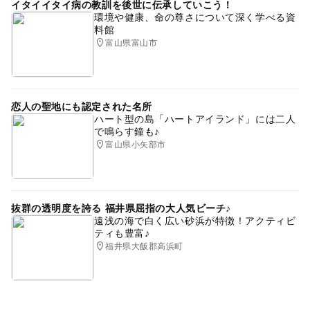
イタイイタイ病の教訓を後世に伝承していこう！
環境や健康、命の尊さについて深く学べる資
料館
富山県富山市
恋人の聖地にも認定された名所
ハート型の島「ハートアイランド」には二人
で鳴らす鐘も♪
富山県小矢部市
抜群の透明度を誇る 福井県屈指の大人気ビーチ♪
遠浅の海で白く広い砂浜が特徴！アクティビ
ティも豊富♪
福井県大飯郡高浜町