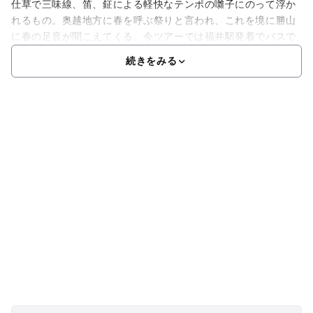
仕草で三味線、笛、鉦による軽快なテンポの囃子にのって浮か
れるもの。奥越地方に春を呼ぶ祭りと言われ、これを境に勝山
に春の足音が聞こえてくる。今ツアーでは福井駅発着でバスで
続きをみる