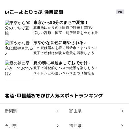
いこーよとりっぷ 注目記事
東京から90分のまちで夏旅！
真田氏ゆかりの上田市で観光を満喫♪
涼しい高原・国宝・別所温泉をめぐる旅
涼やかな音色に癒やされる♪
この夏は浴衣を着て風鈴市・まつりへ！
親子で絵付け体験や絶景を満喫しよう
夏の朝に早起きしておでかけ♪
親子で神秘的なハスの絶景を楽しもう！
スイレンとの違い＆ハスまつり情報も
北陸･甲信越おでかけ人気スポットランキング
新潟県
富山県
石川県
福井県