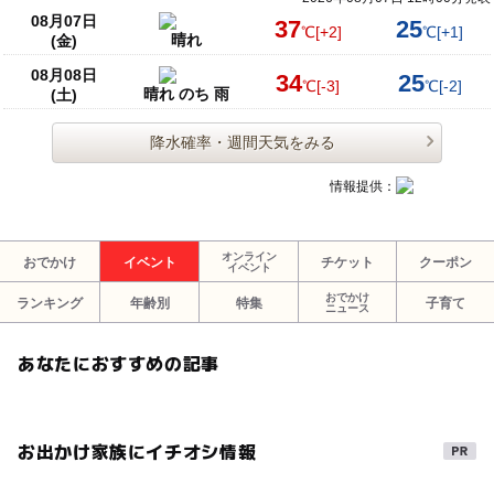
08月07日
37
25
℃
[+2]
℃
[+1]
晴れ
(金)
08月08日
34
25
℃
[-3]
℃
[-2]
晴れ のち 雨
(土)
降水確率・週間天気をみる
情報提供：
オンライン
おでかけ
イベント
チケット
クーポン
イベント
おでかけ
ランキング
年齢別
特集
子育て
ニュース
あなたにおすすめの記事
お出かけ家族にイチオシ情報