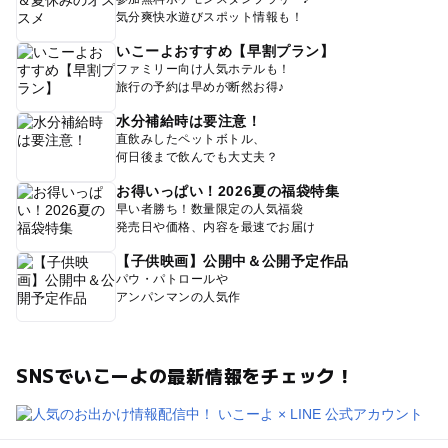
気分爽快水遊びスポット情報も！
いこーよおすすめ【早割プラン】
ファミリー向け人気ホテルも！
旅行の予約は早めが断然お得♪
水分補給時は要注意！
直飲みしたペットボトル、
何日後まで飲んでも大丈夫？
お得いっぱい！2026夏の福袋特集
早い者勝ち！数量限定の人気福袋
発売日や価格、内容を最速でお届け
【子供映画】公開中＆公開予定作品
パウ・パトロールや
アンパンマンの人気作
SNSでいこーよの最新情報をチェック！