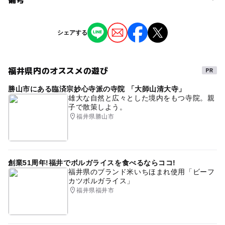
注意・制限事項
おとな6,200円
旅行企画実施：大野観光自動車株式会社（はぴバス）
※掲載の情報は天候や主催者側の都合などにより変更にな
シェアする
ることがあります。
情報提供：イベントバンク
福井県内のオススメの遊び
勝山市にある臨済宗妙心寺派の寺院 「大師山清大寺」
雄大な自然と広々とした境内をもつ寺院。親
子で散策しよう。
福井県勝山市
創業51周年!福井でボルガライスを食べるならココ!
福井県のブランド米いちほまれ使用「ビーフ
カツボルガライス」
福井県福井市