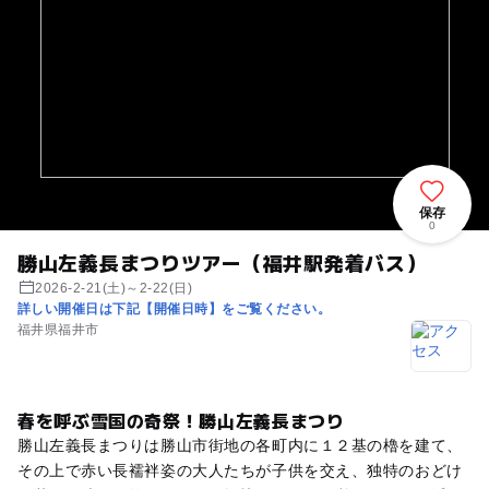
保存
0
勝山左義長まつりツアー（福井駅発着バス）
2026-2-21(土)～2-22(日)
詳しい開催日は下記【開催日時】をご覧ください。
福井県福井市
春を呼ぶ雪国の奇祭！勝山左義長まつり
勝山左義長まつりは勝山市街地の各町内に１２基の櫓を建て、
その上で赤い長襦袢姿の大人たちが子供を交え、独特のおどけ