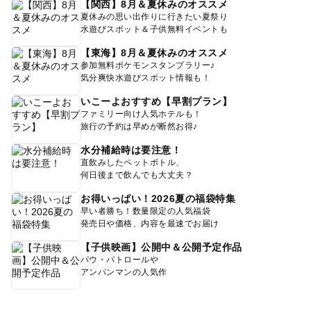
【関西】8月＆夏休みのオススメ
夏休みの思い出作りに行きたい夏祭り
水遊びスポット＆子供無料イベントも
【東海】8月＆夏休みのオススメ
参加無料ポケモンスタンプラリー♪
気分爽快水遊びスポット情報も！
いこーよおすすめ【早割プラン】
ファミリー向け人気ホテルも！
旅行の予約は早めが断然お得♪
水分補給時は要注意！
直飲みしたペットボトル、
何日後まで飲んでも大丈夫？
お得いっぱい！2026夏の福袋特集
早い者勝ち！数量限定の人気福袋
発売日や価格、内容を最速でお届け
【子供映画】公開中＆公開予定作品
パウ・パトロールや
アンパンマンの人気作