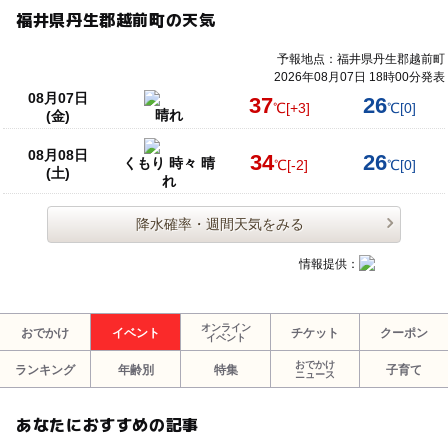
福井県丹生郡越前町の天気
予報地点：福井県丹生郡越前町
2026年08月07日 18時00分発表
08月07日
37
26
℃
[+3]
℃
[0]
晴れ
(金)
08月08日
34
26
くもり 時々 晴
℃
[-2]
℃
[0]
(土)
れ
降水確率・週間天気をみる
情報提供：
オンライン
おでかけ
イベント
チケット
クーポン
イベント
おでかけ
ランキング
年齢別
特集
子育て
ニュース
あなたにおすすめの記事