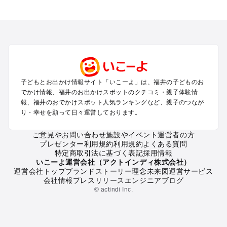
福井のエリアからプール子ども連れのお出かけスポット
を探す
敦賀・若狭のプールお出かけ
福井・鯖江・永平寺周辺・奥越前のプールお出かけ
東尋坊・あわら・三国のプールお出かけ
越前・越前海岸のプールお出かけ
子どもとお出かけ情報サイト「いこーよ」は、福井の子どものお
福井の定番お出かけスポット
でかけ情報、福井のお出かけスポットのクチコミ・親子体験情
福井の遊園地
報、福井のおでかけスポット人気ランキングなど、親子のつなが
り・幸せを願って日々運営しております。
福井の動物園
福井のバーベキュー
ご意見やお問い合わせ
施設やイベント運営者の方
福井の釣り
プレゼンター利用規約
利用規約
よくある質問
福井の牧場
特定商取引法に基づく表記
採用情報
福井のプール
いこーよ運営会社（アクトインディ株式会社）
運営会社トップ
ブランドストーリー
理念
未来図
運営サービス
福井のアスレチック
会社情報
プレスリリース
エンジニアブログ
福井の公園・総合公園
© actindi Inc.
福井の観光
福井の親子で体験するお出かけスポット