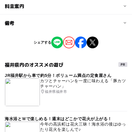
予約/応募
料金案内
問い合わせ先に直接ご確認ください。
料金について
備考
2,800円
※掲載の情報は天候や主催者側の都合などにより変更にな
シェアする
ることがあります。
情報提供：イベントバンク
福井県内のオススメの遊び
JR福井駅から車で約5分！ボリューム満点の定食屋さん
カツとチャーハンを一度に味わえる「豚カツ
チャーハン」
福井県福井市
海水浴とＷで楽しめる！週末はどこかで花火が上がる！
今年の高浜町は花火三昧！海水浴の後はゆっ
たり花火を楽しんで♪