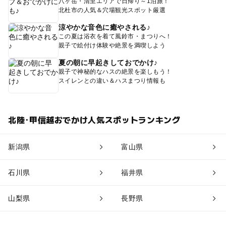
八ヶ岳・清里エリアで日帰り～1泊旅！
北杜市の人気＆穴場観光スポット厳選
涼やかな音色に癒やされる♪
この夏は浴衣を着て風鈴市・まつりへ！
親子で絵付け体験や絶景を満喫しよう
夏の朝に早起きしておでかけ♪
親子で神秘的なハスの絶景を楽しもう！
スイレンとの違い＆ハスまつり情報も
北陸･甲信越おでかけ人気スポットランキング
新潟県
富山県
石川県
福井県
山梨県
長野県