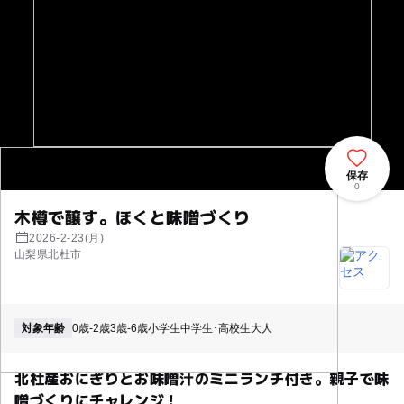
保存
0
木樽で醸す。ほくと味噌づくり
2026-2-23(月)
山梨県北杜市
対象年齢
0歳-2歳
3歳-6歳
小学生
中学生･高校生
大人
北杜産おにぎりとお味噌汁のミニランチ付き。親子で味
噌づくりにチャレンジ！