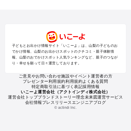
山梨のエリアからプール子ども連れのお出かけスポット
を探す
町田・相模原・愛川・上野原のプールお出かけ
富士五湖周辺・富士吉田のプールお出かけ
八ヶ岳・清里・小淵沢・甲斐大泉のプールお出かけ
甲府・昇仙峡・湯村のプールお出かけ
石和・勝沼・塩山のプールお出かけ
子どもとお出かけ情報サイト「いこーよ」は、山梨の子どものお
大月・都留・道志渓谷のプールお出かけ
でかけ情報、山梨のお出かけスポットのクチコミ・親子体験情
山中湖・忍野のプールお出かけ
報、山梨のおでかけスポット人気ランキングなど、親子のつなが
南アルプスのプールお出かけ
り・幸せを願って日々運営しております。
身延・下部・早川のプールお出かけ
ご意見やお問い合わせ
施設やイベント運営者の方
プレゼンター利用規約
利用規約
よくある質問
山梨の定番お出かけスポット
特定商取引法に基づく表記
採用情報
山梨の遊園地
いこーよ運営会社（アクトインディ株式会社）
運営会社トップ
ブランドストーリー
理念
未来図
運営サービス
山梨の動物園
会社情報
プレスリリース
エンジニアブログ
山梨のバーベキュー
© actindi Inc.
山梨の釣り
山梨の牧場
山梨のプール