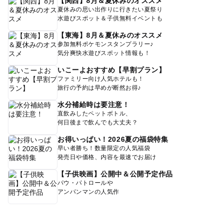
【関西】8月＆夏休みのオススメ
夏休みの思い出作りに行きたい夏祭り
水遊びスポット＆子供無料イベントも
【東海】8月＆夏休みのオススメ
参加無料ポケモンスタンプラリー♪
気分爽快水遊びスポット情報も！
いこーよおすすめ【早割プラン】
ファミリー向け人気ホテルも！
旅行の予約は早めが断然お得♪
水分補給時は要注意！
直飲みしたペットボトル、
何日後まで飲んでも大丈夫？
お得いっぱい！2026夏の福袋特集
早い者勝ち！数量限定の人気福袋
発売日や価格、内容を最速でお届け
【子供映画】公開中＆公開予定作品
パウ・パトロールや
アンパンマンの人気作