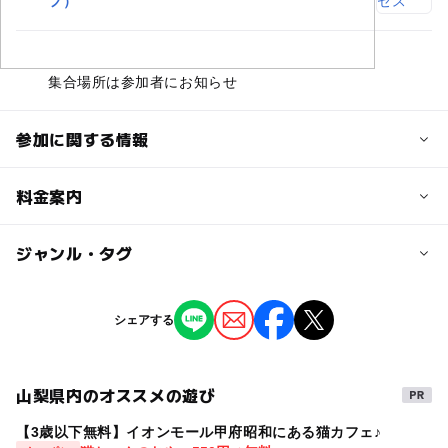
フ）
交通アクセス
集合場所は参加者にお知らせ
参加に関する情報
定員詳細
料金案内
中学生以上 25名
※同伴のお子さんは定員なし
子供の料金詳細
ジャンル・タグ
小学生以下無料
対象年齢
※ミニランチを召し上がる場合は一人550円
ジャンル
シェアする
0歳･1歳･2歳の赤ちゃん(乳児･幼児)
ものづくり・学び体験
3歳･4歳･5歳･6歳(幼児)
小学生
中学生･高校生
大人
大人の料金詳細
中学生以上 2,500円
山梨県内のオススメの遊び
予約/応募
タグ
※ミニランチつき（北杜産米おにぎり＆手前味噌のお味噌
予約必要
汁）
【3歳以下無料】イオンモール甲府昭和にある猫カフェ♪
味噌づくり
小学生以下無料
ランチ付き
最終応募締切 2026-2-13(金)