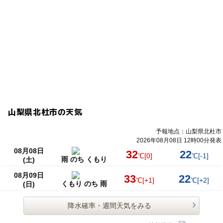
山梨県北杜市の天気
予報地点：山梨県北杜市
2026年08月08日 12時00分発表
08月08日
32
22
℃
[0]
℃
[-1]
雨 のち くもり
(土)
08月09日
33
22
℃
[+1]
℃
[+2]
くもり のち 雨
(日)
降水確率・週間天気をみる