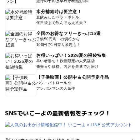
旅行の予約は早めが断然お得♪
水分補給時は要注意！
直飲みしたペットボトル、
何日後まで飲んでも大丈夫？
全国のお得なフリーきっぷ15選
子供50円均一の切符から
100円で1日乗り放題も！
お得いっぱい！2026夏の福袋特集
早い者勝ち！数量限定の人気福袋
発売日や価格、内容を最速でお届け
【子供映画】公開中＆公開予定作品
パウ・パトロールや
アンパンマンの人気作
SNSでいこーよの最新情報をチェック！