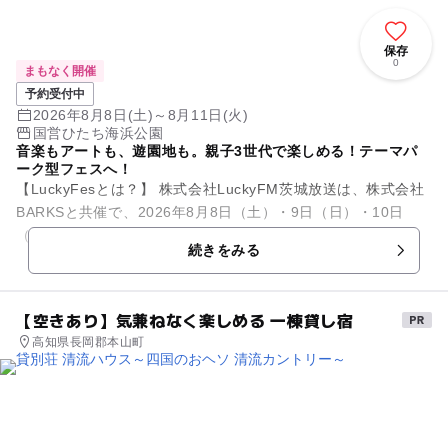
保存
0
まもなく開催
予約受付中
2026年8月8日(土)～8月11日(火)
国営ひたち海浜公園
音楽もアートも、遊園地も。親子3世代で楽しめる！テーマパ
ーク型フェスへ！
【LuckyFesとは？】 株式会社LuckyFM茨城放送は、株式会社
BARKSと共催で、2026年8月8日（土）・9日（日）・10日
（月）・11日（火・祝）の4日間、国営ひたち海浜公園でLu...
続きをみる
【空きあり】気兼ねなく楽しめる 一棟貸し宿
高知県長岡郡本山町