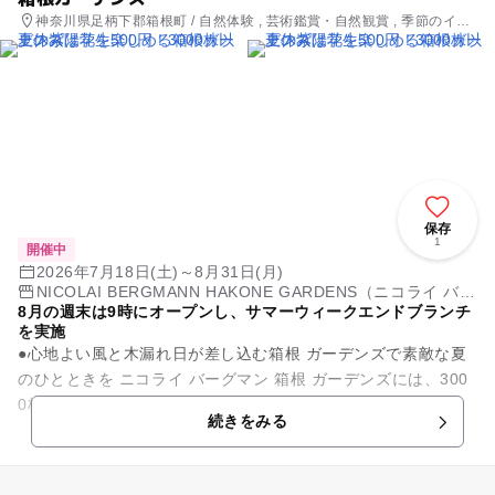
神奈川県足柄下郡箱根町 / 自然体験 , 芸術鑑賞・自然観賞 , 季節のイベ
ント
保存
1
開催中
2026年7月18日(土)～8月31日(月)
NICOLAI BERGMANN HAKONE GARDENS（ニコライ バー
8月の週末は9時にオープンし、サマーウィークエンドブランチ
グマン 箱根 ガーデンズ）
を実施
●心地よい風と木漏れ日が差し込む箱根 ガーデンズで素敵な夏
のひとときを ニコライ バーグマン 箱根 ガーデンズには、300
0株以上のさまざまな色合いの紫陽花が園内を彩り、ご来園者
続きをみる
様をお出迎えし...