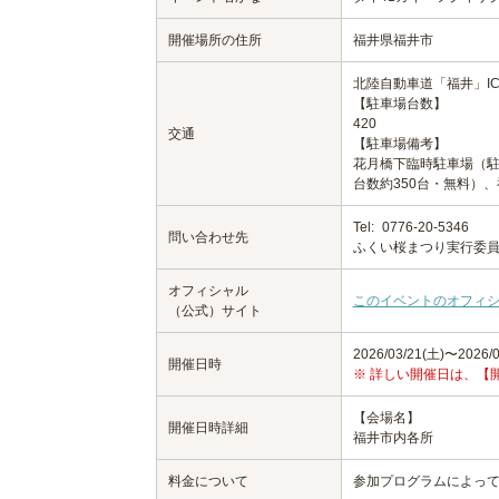
開催場所の住所
福井県福井市
北陸自動車道「福井」IC
【駐車場台数】
420
交通
【駐車場備考】
花月橋下臨時駐車場（駐車
台数約350台・無料）
Tel:
0776-20-5346
問い合わせ先
ふくい桜まつり実行委
オフィシャル
このイベントのオフィ
（公式）サイト
2026/03/21(土)〜2026/0
開催日時
※ 詳しい開催日は、【
【会場名】
開催日時詳細
福井市内各所
料金について
参加プログラムによっ