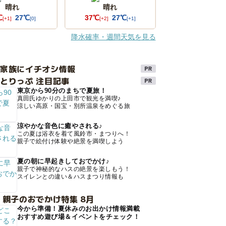
晴れ
晴れ
℃
27℃
37℃
27℃
[+1]
[0]
[+2]
[+1]
降水確率・週間天気を見る
け家族にイチオシ情報
とりっぷ 注目記事
東京から90分のまちで夏旅！
真田氏ゆかりの上田市で観光を満喫♪
涼しい高原・国宝・別所温泉をめぐる旅
涼やかな音色に癒やされる♪
この夏は浴衣を着て風鈴市・まつりへ！
親子で絵付け体験や絶景を満喫しよう
夏の朝に早起きしておでかけ♪
親子で神秘的なハスの絶景を楽しもう！
スイレンとの違い＆ハスまつり情報も
 親子のおでかけ特集 8月
今から準備！夏休みのお出かけ情報満載
おすすめ遊び場＆イベントをチェック！