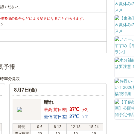
確認ください。
主催者側の都合などにより変更になることがあります。
ンク
気予報
18時00分発表
8月7日(金)
晴れ
37℃
最高[前日差]
[+2]
27℃
最低[前日差]
[+1]
時間
0-6
6-12
12-18
18-24
降水確率
20
10
10
10