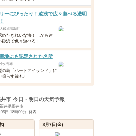
リーにぴったり！遠浅で広々遊べる透明
！
大飯郡高浜町
認めたきれいな海！しかも遠
い砂浜で色々遊べる！
聖地にも認定された名所
小矢部市
型の島「ハートアイランド」に
で鳴らす鐘も♪
福井市
今日・明日の天気予報
福井県福井市
月06日 18時00分
発表
木)
8月7日(金)