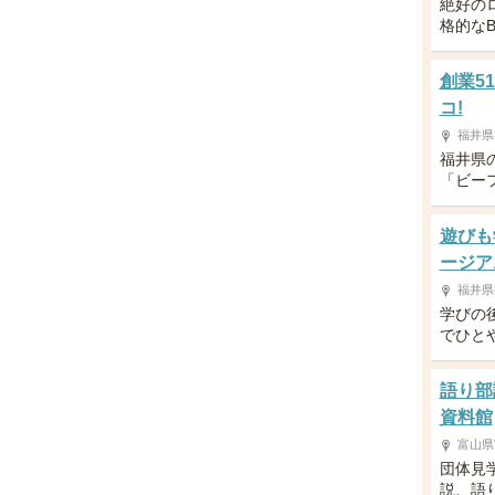
絶好の
格的な
創業5
コ!
福井県
福井県
「ビー
遊びも
ージア
福井県
学びの
でひと
語り部
資料館
富山県
団体見
説、語