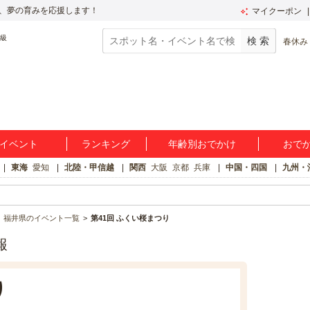
、夢の育みを応援します！
マイクーポン
春休み
イベント
ランキング
年齢別おでかけ
おで
東海
愛知
北陸・甲信越
関西
大阪
京都
兵庫
中国・四国
九州・
福井県のイベント一覧
第41回 ふくい桜まつり
報
り