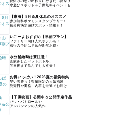
夏休みの思い出作りに行きたい夏祭り
水遊びスポット＆子供無料イベントも
【東海】8月＆夏休みのオススメ
参加無料ポケモンスタンプラリー♪
気分爽快水遊びスポット情報も！
いこーよおすすめ【早割プラン】
ファミリー向け人気ホテルも！
旅行の予約は早めが断然お得♪
水分補給時は要注意！
直飲みしたペットボトル、
何日後まで飲んでも大丈夫？
お得いっぱい！2026夏の福袋特集
早い者勝ち！数量限定の人気福袋
発売日や価格、内容を最速でお届け
【子供映画】公開中＆公開予定作品
パウ・パトロールや
アンパンマンの人気作