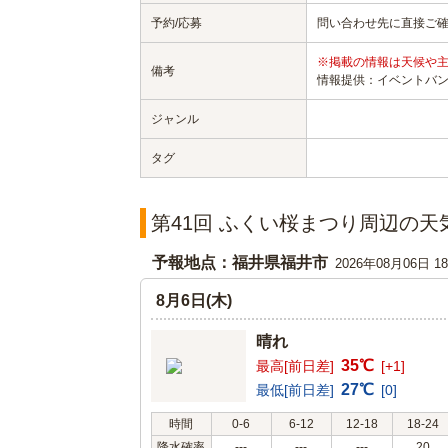
予約/応募
問い合わせ先に直接ご
※掲載の情報は天候や
備考
情報提供：イベントバ
ジャンル
タグ
第41回 ふくい桜まつり周辺の天
予報地点：福井県福井市
2026年08月06日 
8月6日(木)
晴れ
35℃
最高[前日差]
[+1]
27℃
最低[前日差]
[0]
時間
0-6
6-12
12-18
18-24
降水確率
---
---
---
20