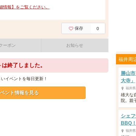
細情報】をご覧ください。
保存
0
クーポン
お知らせ
福井周
トは終了しました。
勝山市
しいイベントを毎日更新！
大寺」
福井県
ベント情報を見る
雄大な
院。親
シェフ
BBQ
福井県