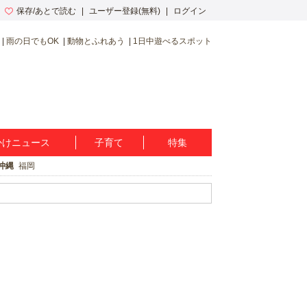
保存/あとで読む
ユーザー登録(無料)
ログイン
雨の日でもOK
動物とふれあう
1日中遊べるスポット
かけニュース
子育て
特集
沖縄
福岡