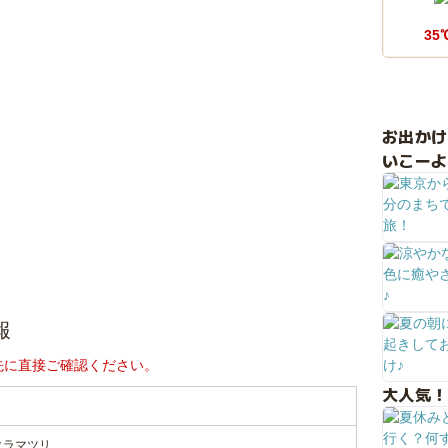
35
お出か
いこーよ
報
先に直接ご確認ください。
大人気！
クラマツリ