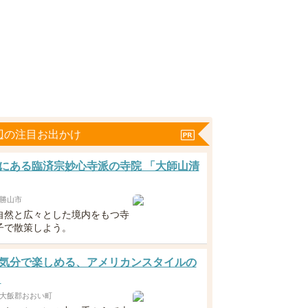
辺の注目お出かけ
にある臨済宗妙心寺派の寺院 「大師山清
勝山市
自然と広々とした境内をもつ寺
子で散策しよう。
気分で楽しめる、アメリカンスタイルの
！
大飯郡おおい町