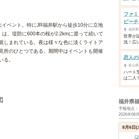
ファミ
ビーチ
大イベント。特にJR福井駅から徒歩10分に立地
福井県
は、堤防に600本の桜が2.2kmに渡って続いて
世界が
浅！広
親しまれている。夜は様々な色に淡くライトア
見所のひとつである。期間中はイベントも開催
恋人の
いる。
富山県
ハート
は二人
図
福井県
予報地点：
2026年08
8月6日(