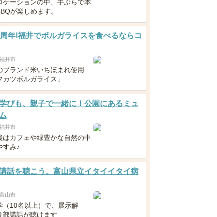
ロケーションの中、手ぶらで本
BBQが楽しめます。
1周年!福井でボルガライスを食べるならコ
福井市
のブランド米いちほまれ使用
フカツボルガライス」
学びも、親子で一緒に！公園にあるミュ
ム
福井市
後はカフェや緑豊かな自然の中
やすみ♪
講話を聴こう。富山県立イタイイタイ病
富山市
学（10名以上）で、展示解
り部講話が聴けます