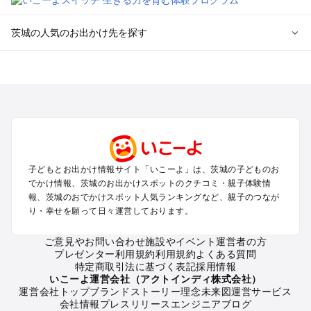
茨城の人気のお出かけ先を探す
茨城のエリアからプール子ども連れのお出かけスポット
を探す
柏・松戸・野田・取手のプールお出かけ
つくば・守谷・牛久のプールお出かけ
水戸・笠間のプールお出かけ
久喜・行田・加須・羽生のプールお出かけ
土浦・霞ヶ浦・鹿島・潮来のプールお出かけ
子どもとお出かけ情報サイト「いこーよ」は、茨城の子どものお
大洗・ひたちなかのプールお出かけ
でかけ情報、茨城のお出かけスポットのクチコミ・親子体験情
熊谷・太田・足利・古河のプールお出かけ
報、茨城のおでかけスポット人気ランキングなど、親子のつなが
日立・北茨城・奥久慈のプールお出かけ
り・幸せを願って日々運営しております。
常総・結城・桜川・境のプールお出かけ
ご意見やお問い合わせ
施設やイベント運営者の方
プレゼンター利用規約
利用規約
よくある質問
茨城の定番お出かけスポット
特定商取引法に基づく表記
採用情報
茨城の遊園地
いこーよ運営会社（アクトインディ株式会社）
運営会社トップ
ブランドストーリー
理念
未来図
運営サービス
茨城の動物園
会社情報
プレスリリース
エンジニアブログ
茨城のバーベキュー