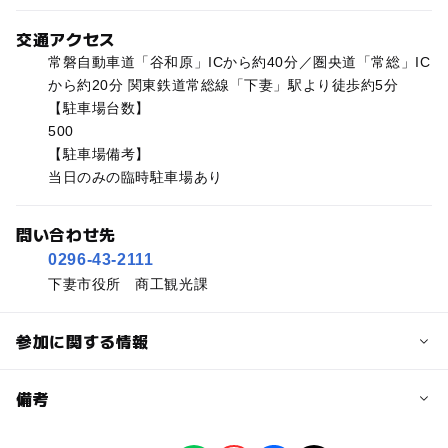
交通アクセス
常磐自動車道「谷和原」ICから約40分／圏央道「常総」IC
から約20分 関東鉄道常総線「下妻」駅より徒歩約5分
【駐車場台数】
500
【駐車場備考】
当日のみの臨時駐車場あり
問い合わせ先
0296-43-2111
下妻市役所 商工観光課
参加に関する情報
予約/応募
備考
問い合わせ先に直接ご確認ください。