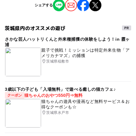
※掲載の情報は天候や主催者側の都合などにより変更にな
シェアする
ることがあります。
情報提供：イベントバンク
茨城県内のオススメの遊び
さかな芸人ハットリくんと外来種捕獲の体験をしよう！in 霞ヶ
浦
親子で挑戦！ミッションは特定外来生物「ア
メリカナマズ」の捕獲
茨城県稲敷市
3歳以下の子ども「入場無料」で遊べる癒しの猫カフェ♪
猫ちゃんのおやつ550円⇒無料
クーポン
猫ちゃんの遊具や漫画など無料サービス＆お
得なクーポンも☆
茨城県水戸市