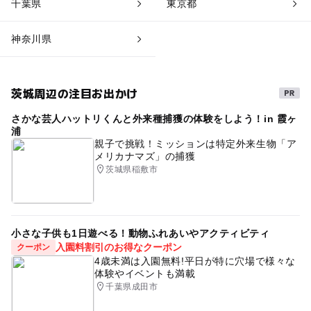
千葉県
東京都
神奈川県
茨城周辺の注目お出かけ
さかな芸人ハットリくんと外来種捕獲の体験をしよう！in 霞ヶ
浦
親子で挑戦！ミッションは特定外来生物「ア
メリカナマズ」の捕獲
茨城県稲敷市
小さな子供も1日遊べる！動物ふれあいやアクティビティ
入園料割引のお得なクーポン
クーポン
4歳未満は入園無料!平日が特に穴場で様々な
体験やイベントも満載
千葉県成田市