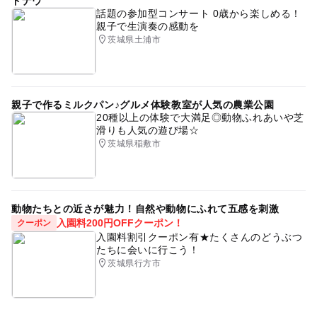
ドナウ
話題の参加型コンサート 0歳から楽しめる！
親子で生演奏の感動を
茨城県土浦市
親子で作るミルクパン♪グルメ体験教室が人気の農業公園
20種以上の体験で大満足◎動物ふれあいや芝
滑りも人気の遊び場☆
茨城県稲敷市
動物たちとの近さが魅力！自然や動物にふれて五感を刺激
入園料200円OFFクーポン！
クーポン
入園料割引クーポン有★たくさんのどうぶつ
たちに会いに行こう！
茨城県行方市