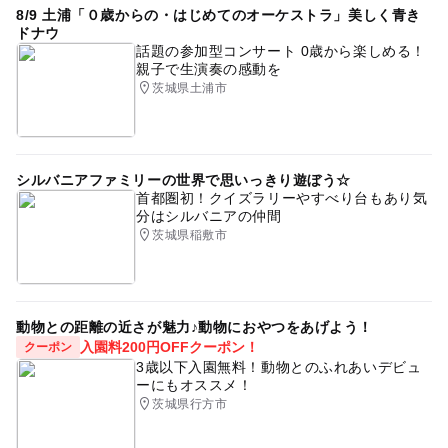
8/9 土浦「０歳からの・はじめてのオーケストラ」美しく青き
ドナウ
話題の参加型コンサート 0歳から楽しめる！
親子で生演奏の感動を
茨城県土浦市
シルバニアファミリーの世界で思いっきり遊ぼう☆
首都圏初！クイズラリーやすべり台もあり気
分はシルバニアの仲間
茨城県稲敷市
動物との距離の近さが魅力♪動物におやつをあげよう！
入園料200円OFFクーポン！
クーポン
3歳以下入園無料！動物とのふれあいデビュ
ーにもオススメ！
茨城県行方市