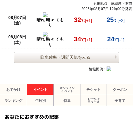
予報地点：茨城県下妻市
2026年08月07日 12時00分発表
08月07日
32
25
晴れ 時々 くも
℃
[+1]
℃
[+2]
(金)
り
08月08日
34
24
晴れ 時々 くも
℃
[+1]
℃
[-1]
(土)
り
降水確率・週間天気をみる
情報提供：
オンライン
おでかけ
イベント
チケット
クーポン
イベント
おでかけ
ランキング
年齢別
特集
子育て
ニュース
あなたにおすすめの記事