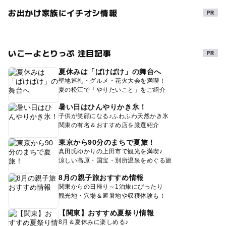
お出かけ家族にイチオシ情報
いこーよとりっぷ 注目記事
夏休みは「ばけばけ」の舞台へ
聖地巡礼・グルメ・花火大会を満喫！
夏の松江で「やりたいこと」をご紹介
暑い日はひんやりかき氷！
子供が笑顔になる♪ふわふわ天然かき氷
関東の有名＆おすすめ店を厳選紹介
東京から90分のまちで夏旅！
真田氏ゆかりの上田市で観光を満喫♪
涼しい高原・国宝・別所温泉をめぐる旅
8月の親子旅おすすめ情報
関東からの日帰り～1泊旅にぴったり
観光地・穴場＆避暑地や収穫体験も！
【関東】おすすめ夏祭り情報
8月＆夏休みに楽しめる♪