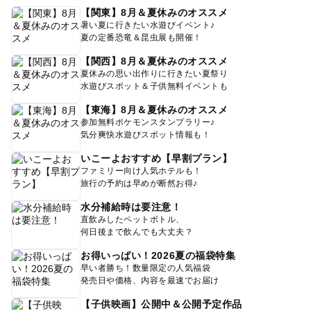
【関東】8月＆夏休みのオススメ
暑い夏に行きたい水遊びイベント♪
夏の定番恐竜＆昆虫展も開催！
【関西】8月＆夏休みのオススメ
夏休みの思い出作りに行きたい夏祭り
水遊びスポット＆子供無料イベントも
【東海】8月＆夏休みのオススメ
参加無料ポケモンスタンプラリー♪
気分爽快水遊びスポット情報も！
いこーよおすすめ【早割プラン】
ファミリー向け人気ホテルも！
旅行の予約は早めが断然お得♪
水分補給時は要注意！
直飲みしたペットボトル、
何日後まで飲んでも大丈夫？
お得いっぱい！2026夏の福袋特集
早い者勝ち！数量限定の人気福袋
発売日や価格、内容を最速でお届け
【子供映画】公開中＆公開予定作品