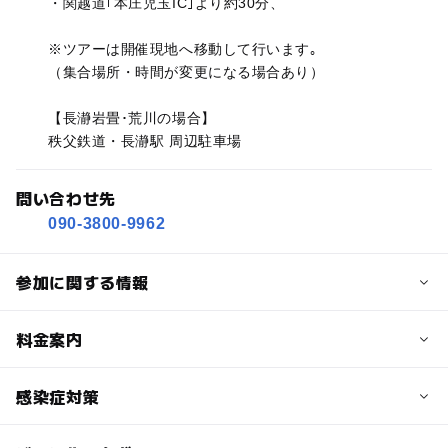
・関越道｢本庄児玉IC｣より約30分、
※ツアーは開催現地へ移動して行います｡
（集合場所・時間が変更になる場合あり）
【長瀞岩畳･荒川の場合】
秩父鉄道・長瀞駅 周辺駐車場
問い合わせ先
090-3800-9962
参加に関する情報
定員詳細
料金案内
4〜8名様 (9名様以上 応相談)
子供の料金詳細
感染症対策
対象年齢
【earth予約フォーム】申込
3歳･4歳･5歳･6歳(幼児)
小学生・幼児 ￥5,500-
小学生
中学生･高校生
大人