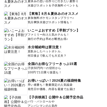
夏休みの思い出作りに行きたい夏祭り
水遊びスポット＆子供無料イベントも
【東海】8月＆夏休みのオススメ
参加無料ポケモンスタンプラリー♪
気分爽快水遊びスポット情報も！
いこーよおすすめ【早割プラン】
ファミリー向け人気ホテルも！
旅行の予約は早めが断然お得♪
水分補給時は要注意！
直飲みしたペットボトル、
何日後まで飲んでも大丈夫？
全国のお得なフリーきっぷ15選
子供50円均一の切符から
100円で1日乗り放題も！
お得いっぱい！2026夏の福袋特集
早い者勝ち！数量限定の人気福袋
発売日や価格、内容を最速でお届け
【子供映画】公開中＆公開予定作品
パウ・パトロールや
アンパンマンの人気作