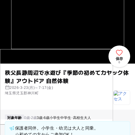
保存
6
秩父長瀞周辺で水遊び『季節の初めてカヤック体
験』アウトドア 自然体験
2026-3-23(月)～7-17(金)
埼玉県児玉郡神川町
対象年齢
0歳-2歳
3歳-6歳
小学生
中学生･高校生
大人
保護者同伴。小学生・幼児は大人と同乗。
☆初めての方からご参加OK！