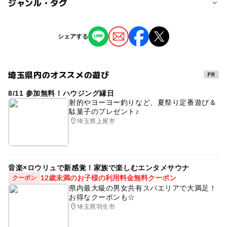
ジャンル・タグ
EARTHアウトドア体験ツアーでは、以下の対策を実施し
◆装備レンタル、ガイド・インストラクター料、税込み
ています。
(保険料別途￥300/人)
予約/応募
最新情報⇒ https://outdoor-earth.com/stopcovid19.html
ジャンル
☆写真データ無料！
シェアする
予約必要
自然体験
芸術鑑賞・自然観賞
季節のイベント
□当日受付時など、状況に応じたマスク・手袋の着用
大人の料金詳細
□当日は、受付など屋外での対応を基本と致します。
注意・制限事項
（室内の使用は最小限に留め､使用前後には換気と洗浄）
【earth予約フォーム】申込
埼玉県内のオススメの遊び
タグ
※開催地情報(道のオアシス)は、お車での集合場所のご案
※屋外での「現地集合・解散」形式のツアーも多数あり
中学生以上 ￥6,600-
内となり、集合後に移動します。
8/11 参加無料！ハウジング縁日
アウトドア体験
親子でアウトドア
親子
お花見
□使用する装備・ギアのツアー毎の洗浄。
◆装備レンタル、ガイド・インストラクター料、税込み
※ツアー内容詳細、お申し込みはアースまでお気軽にお問
射的やヨーヨー釣りなど、夏祭り定番遊び＆
□車移動を伴うツアーでは､換気と使用前後の洗浄
(保険料別途￥300/人)
駄菓子のプレゼント♪
アウトドア
桜
自然
体験イベント/ツアー
合せ下さいませ。
（状況によりお客様ご自身で自車移動して頂く場合あり）
☆写真データ無料！
埼玉県上尾市
（スタッフ直通受付 090-3800-9962）
春のおでかけ
家族で自然体験
アウトドアレジャー
※内容・状況によりご案内が難しいプラン､ケースもあ
り
体験
アクティビティ
カヌー
カヤック
応募方法
□スタッフの体調維持・管理(日々の検温等)
詳細、お申し込みはＥＡＲＴＨまで。※要事前予約
□キャンセル規定は、通常通りとさせて頂きます。
レジャー
関東
春
群馬
埼玉
自然体験
音楽×ロウリュで新感覚！家族で楽しむエンタメサウナ
https://outdoor-earth.com
12歳未満のお子様の利用料金無料クーポン
クーポン
春休み
新緑
雨での日でも楽しめる
水遊び
県内最大級の男女共有スパエリアで大満足！
お得なクーポンも☆
そとあそび
ファミリー
雨でも楽しめる
桜お花見
予約ページ
埼玉県羽生市
予約はこちらから
秋のおでかけ
秋のお出かけ
紅葉
長瀞
秋