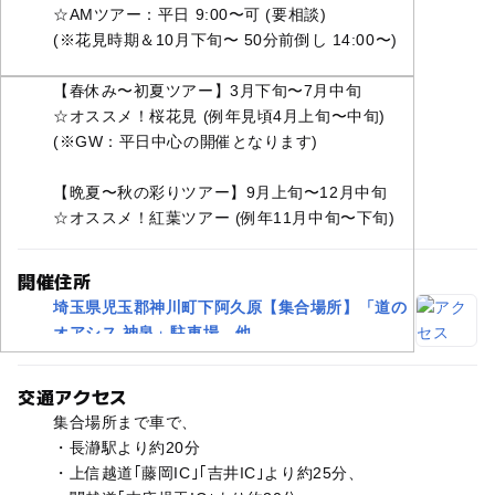
☆AMツアー：平日 9:00〜可 (要相談)
(※花見時期＆10月下旬〜 50分前倒し 14:00〜)
【春休み〜初夏ツアー】3月下旬〜7月中旬
☆オススメ！桜花見 (例年見頃4月上旬〜中旬)
(※GW：平日中心の開催となります)
【晩夏〜秋の彩りツアー】9月上旬〜12月中旬
☆オススメ！紅葉ツアー (例年11月中旬〜下旬)
開催住所
埼玉県児玉郡神川町下阿久原【集合場所】「道の
オアシス 神泉」駐車場、他
交通アクセス
集合場所まで車で、
・長瀞駅より約20分
・上信越道｢藤岡IC｣｢吉井IC｣より約25分、