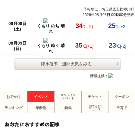
予報地点：埼玉県児玉郡神川町
2026年08月08日 00時00分発表
08月08日
34
25
くもり のち 晴
℃
[-2]
℃
[+2]
(土)
れ
08月09日
35
23
くもり 時々 晴
℃
[+1]
℃
[-2]
(日)
れ
降水確率・週間天気をみる
情報提供：
オンライン
おでかけ
イベント
チケット
クーポン
イベント
おでかけ
ランキング
年齢別
特集
子育て
ニュース
あなたにおすすめの記事