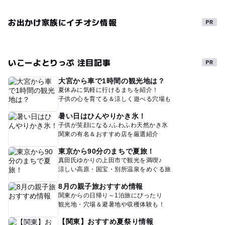
お出かけ家族にイチオシ情報
いこーよとりっぷ 注目記事
大宮から車で1時間の観光地は？
夏休みに気軽に行けるまちを紹介！
子供の心を育てる＆涼しく遊べる穴場も
暑い日はひんやりかき氷！
子供が笑顔になる♪ふわふわ天然かき氷
関東の有名＆おすすめ店を厳選紹介
東京から90分のまちで夏旅！
真田氏ゆかりの上田市で観光を満喫♪
涼しい高原・国宝・別所温泉をめぐる旅
8月の親子旅おすすめ情報
関東からの日帰り～1泊旅にぴったり
観光地・穴場＆避暑地や収穫体験も！
【関東】おすすめ夏祭り情報