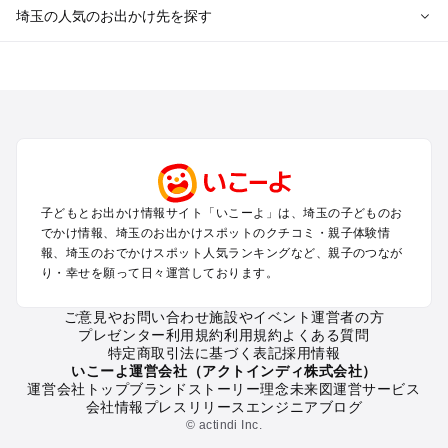
埼玉の人気のお出かけ先を探す
埼玉のエリアからプール子ども連れのお出かけスポット
を探す
川越・所沢・入間・新座のプールお出かけ
大宮・浦和・上尾・岩槻・蓮田のプールお出かけ
越谷・草加・春日部のプールお出かけ
秩父・長瀞のプールお出かけ
川口・戸田・和光・朝霞のプールお出かけ
子どもとお出かけ情報サイト「いこーよ」は、埼玉の子どものお
飯能・坂戸・東松山・日高のプールお出かけ
でかけ情報、埼玉のお出かけスポットのクチコミ・親子体験情
久喜・行田・加須・羽生のプールお出かけ
報、埼玉のおでかけスポット人気ランキングなど、親子のつなが
熊谷・太田・足利・古河のプールお出かけ
り・幸せを願って日々運営しております。
本庄・深谷・美里周辺のプールお出かけ
ご意見やお問い合わせ
施設やイベント運営者の方
プレゼンター利用規約
利用規約
よくある質問
埼玉の定番お出かけスポット
特定商取引法に基づく表記
採用情報
埼玉の遊園地
いこーよ運営会社（アクトインディ株式会社）
運営会社トップ
ブランドストーリー
理念
未来図
運営サービス
埼玉の動物園
会社情報
プレスリリース
エンジニアブログ
埼玉のバーベキュー
© actindi Inc.
埼玉の釣り