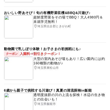
おいしい野あそび！旬の有機野菜収穫&BBQ&川遊び♪
超鮮度野菜をその場でBBQ！大人4980円＆
未就学児無料！
埼玉県比企郡ときがわ町
動物園で乳しぼり体験！お子さまの初挑戦にも♪
入園料⇒割引きクーポン！
クーポン
大型の室内あそび場もあり！広い園内には約
160種類の動物が♪
埼玉県東松山市
6歳から親子で挑戦する川遊び！真夏の清流探検in飯能
透明度抜群の川の上流を探検！水辺の生き物
との出会いも！
埼玉県飯能市