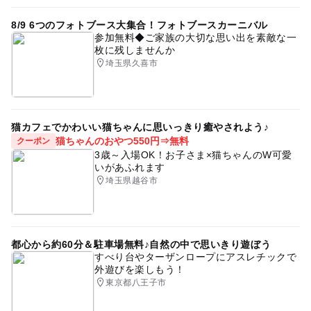
8/9 6つのフォトブース大集合！フォトブースカーニバル
参加無料◆ご家族の大切な思い出を素敵な一
枚に残しませんか
埼玉県久喜市
猫カフェでかわいい猫ちゃんに思いっきり癒やされよう♪
猫ちゃんのおやつ550円⇒無料
クーポン
3歳～入場OK！お子さま×猫ちゃんのW可愛
いがあふれます
埼玉県越谷市
都心から約60分＆駐車場無料♪自然の中で思いきり遊ぼう
すべり台やターザンロープにアスレチックで
外遊びを楽しもう！
東京都八王子市