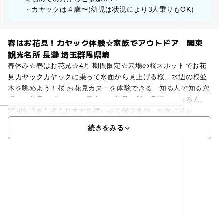
・カヤックは４歳〜(幼児は状況により3人乗りもOK)
春はお花見！カヤック体験☆家族でアウトドア 関東
観光名所 長瀞 埼玉群馬県境
春休み☆春はお花見☆4月 期間限定☆穴場の桜スポットでお花
見カヤックカヤックに乗って水面から見上げる桜、水辺の桜並
木を眺めよう！桜 お花見カヌーを体験できる、知る人ぞ知る穴
場のお花見スポットへご案内。お花見・桜の見頃はもちろん、
満開を過ぎた頃もおすすめ舞い散る桜吹雪や、水面に浮か
続きをみる