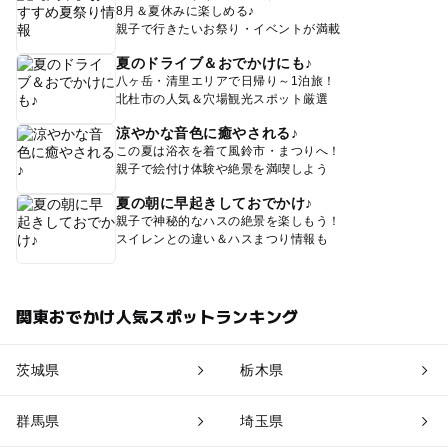
8月＆夏休みに楽しめる♪
親子で行きたいお祭り・イベントが満載
夏のドライブ＆おでかけにも♪
八ヶ岳・清里エリアで日帰り～1泊旅！
北杜市の人気＆穴場観光スポット厳選
涼やかな音色に癒やされる♪
この夏は浴衣を着て風鈴市・まつりへ！
親子で絵付け体験や絶景を満喫しよう
夏の朝に早起きしておでかけ♪
親子で神秘的なハスの絶景を楽しもう！
スイレンとの違い＆ハスまつり情報も
関東おでかけ人気スポットランキング
茨城県
栃木県
群馬県
埼玉県