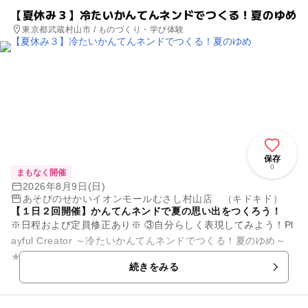
【夏休み３】冷たいかんてんネンドでつくる！夏のゆめ
東京都武蔵村山市 / ものづくり・学び体験
保存
0
まもなく開催
2026年8月9日(日)
あそびのせかいイオンモールむさし村山店 （キドキド）
【１日２回開催】かんてんネンドで夏の思い出をつくろう！
※日程および定員修正あり※ ③自分らしく表現してみよう！Pl
ayful Creator ～冷たいかんてんネンドでつくる！夏のゆめ～
★開催日：7/25(土)、8/9(日) ※8/2は...
続きをみる