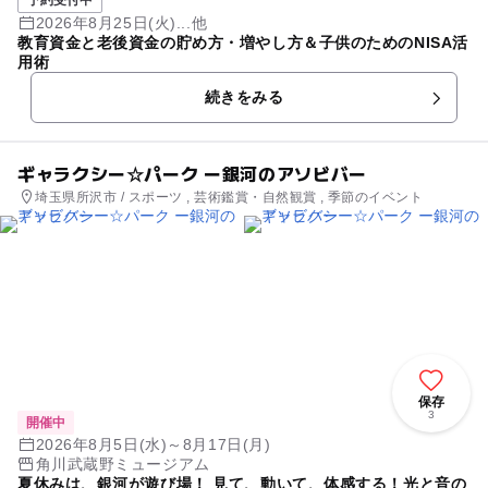
予約受付中
2026年8月25日(火)...他
教育資金と老後資金の貯め方・増やし方＆子供のためのNISA活
用術
続きをみる
ギャラクシー☆パーク ー銀河のアソビバー
埼玉県所沢市 / スポーツ , 芸術鑑賞・自然観賞 , 季節のイベント
保存
3
開催中
2026年8月5日(水)～8月17日(月)
角川武蔵野ミュージアム
夏休みは、銀河が遊び場！ 見て、動いて、体感する！光と音の