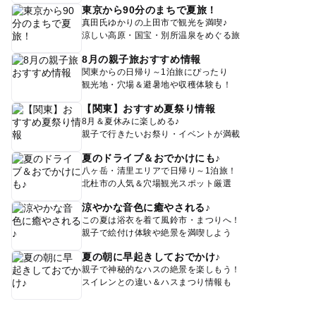
東京から90分のまちで夏旅！
真田氏ゆかりの上田市で観光を満喫♪
涼しい高原・国宝・別所温泉をめぐる旅
8月の親子旅おすすめ情報
関東からの日帰り～1泊旅にぴったり
観光地・穴場＆避暑地や収穫体験も！
【関東】おすすめ夏祭り情報
8月＆夏休みに楽しめる♪
親子で行きたいお祭り・イベントが満載
夏のドライブ＆おでかけにも♪
八ヶ岳・清里エリアで日帰り～1泊旅！
北杜市の人気＆穴場観光スポット厳選
涼やかな音色に癒やされる♪
この夏は浴衣を着て風鈴市・まつりへ！
親子で絵付け体験や絶景を満喫しよう
夏の朝に早起きしておでかけ♪
親子で神秘的なハスの絶景を楽しもう！
スイレンとの違い＆ハスまつり情報も