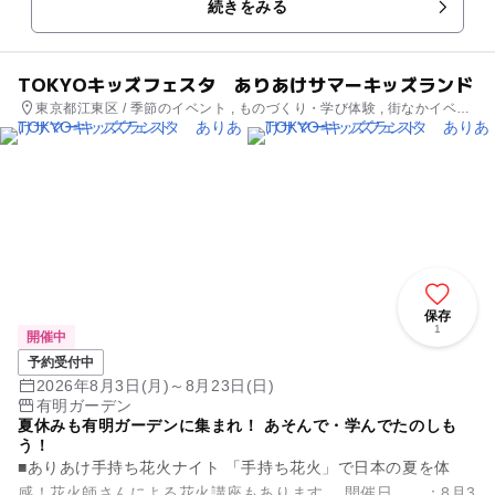
続きをみる
ティストの作品にふれな...
TOKYOキッズフェスタ ありあけサマーキッズランド
東京都江東区 / 季節のイベント , ものづくり・学び体験 , 街なかイベン
ト
保存
1
開催中
予約受付中
2026年8月3日(月)～8月23日(日)
有明ガーデン
夏休みも有明ガーデンに集まれ！ あそんで・学んでたのしも
う！
■ありあけ手持ち花火ナイト 「手持ち花火」で日本の夏を体
感！花火師さんによる花火講座もあります。 開催日 ：8月3