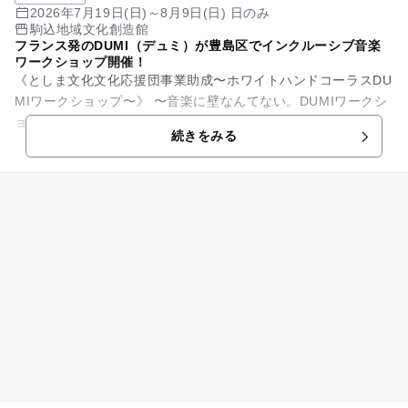
2026年7月19日(日)～8月9日(日) 日のみ
駒込地域文化創造館
フランス発のDUMI（デュミ）が豊島区でインクルーシブ音楽
ワークショップ開催！
《としま文化文化応援団事業助成〜ホワイトハンドコーラスDU
MIワークショップ〜》 〜音楽に壁なんてない。DUMIワークシ
ョップの特徴♪〜 フランスの音楽家専門資格（国家資格）であ
続きをみる
るD...