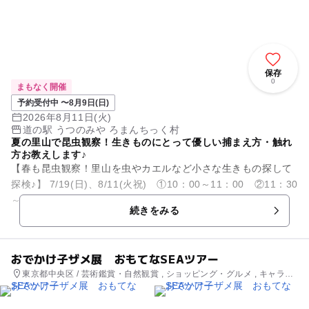
保存
0
まもなく開催
予約受付中 〜8月9日(日)
2026年8月11日(火)
道の駅 うつのみや ろまんちっく村
夏の里山で昆虫観察！生きものにとって優しい捕まえ方・触れ
方お教えします♪
【春も昆虫観察！里山を虫やカエルなど小さな生きもの探して
探検♪】 7/19(日)、8/11(火祝) ①10：00～11：00 ②11：30
～12：30開催予定 会場：道の駅うつのみやろま...
続きをみる
おでかけ子ザメ展 おもてなSEAツアー
東京都中央区 / 芸術鑑賞・自然観賞 , ショッピング・グルメ , キャラク
ターイベント