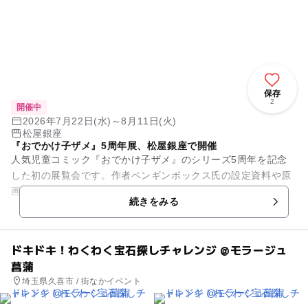
保存
2
開催中
2026年7月22日(水)～8月11日(火)
松屋銀座
『おでかけ子ザメ』5周年展、松屋銀座で開催
人気児童コミック『おでかけ子ザメ』のシリーズ5周年を記念
した初の展覧会です。作者ペンギンボックス氏の設定資料や原
画、作品世界を再現した立体造形の展示に加え、展覧会描き下
続きをみる
ろしビジュアルを用いたオリ...
ドキドキ！わくわく宝石探しチャレンジ @モラージュ
菖蒲
埼玉県久喜市 / 街なかイベント