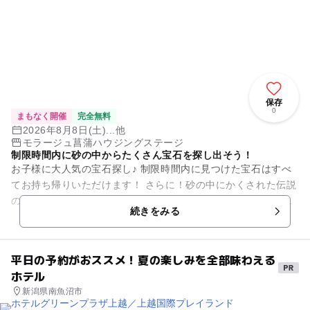
保存
0
まもなく開催
完全無料
2026年8月8日(土)...他
モラージュ菖蒲ハウジングステージ
制限時間内に砂の中からたくさん宝石を探し出そう！
お子様に大人気の宝石探し♪ 制限時間内に見つけた宝石はすべ
てお持ち帰りいただけます！ さらに！砂の中にかくされた伝説
のカギを見つけた方にはキラキラの大粒ダイヤをプレゼント！
続きをみる
※カギ1つ...
平日の予約がおススメ！夏の楽しみを全部味わえる
ホテル
新潟県南魚沼市