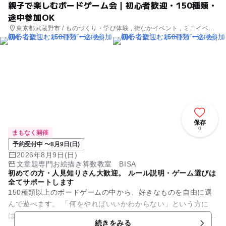
親子で楽しむボードゲーム会｜初心者歓迎・150種類・
途中参加OK
東京都武蔵野市 / ものづくり・学び体験 , 街なかイベント , ミニイベン
ト
保存
0
まもなく開催
予約受付中 〜8月9日(日)
2026年8月9日(日)
文章題専門お絵描き算数教室 BISA
初めての方・人見知りさん大歓迎。 ルール説明・ゲーム選びは
全てサポートします
150種類以上のボードゲームの中から、好きなものを自由に選
んで遊べます。 「何をやればいいかわからない」という方に
は、 年齢や人数に合わせておすすめのゲームをご提案し、ルー
続きをみる