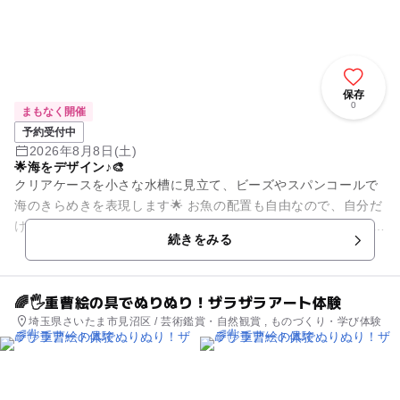
保存
0
まもなく開催
予約受付中
2026年8月8日(土)
🌟海をデザイン♪🎨
クリアケースを小さな水槽に見立て、ビーズやスパンコールで
海のきらめきを表現します🌟 お魚の配置も自由なので、自分だ
けの海の世界づくりを楽しめます！🐟 【このカリキュラムの成
続きをみる
長...
🌈🖐️重曹絵の具でぬりぬり！ザラザラアート体験
埼玉県さいたま市見沼区 / 芸術鑑賞・自然観賞 , ものづくり・学び体験