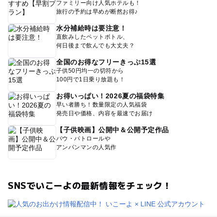
ファミリー向け人気ホテルも！
旅行の予約は早めが断然お得♪
水分補給時は要注意！
直飲みしたペットボトル、
何日後まで飲んでも大丈夫？
全国のお得なフリーきっぷ15選
子供50円均一の切符から
100円で1日乗り放題も！
お得いっぱい！2026夏の福袋特集
早い者勝ち！数量限定の人気福袋
発売日や価格、内容を最速でお届け
【子供映画】公開中＆公開予定作品
パウ・パトロールや
アンパンマンの人気作
SNSでいこーよの最新情報をチェック！