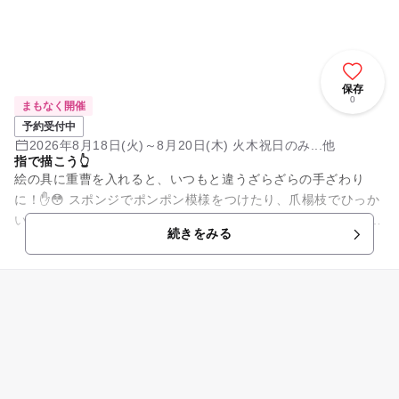
保存
0
まもなく開催
予約受付中
2026年8月18日(火)～8月20日(木) 火木祝日のみ...他
指で描こう👆
絵の具に重曹を入れると、いつもと違うざらざらの手ざわり
に！✋😳 スポンジでポンポン模様をつけたり、爪楊枝でひっか
いて線を描いたりして、表情豊かな作品を作ります。🎨🧂 【こ
続きをみる
のカリキュラムの...