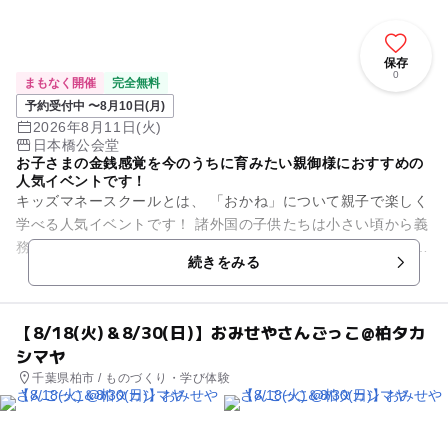
保存
0
まもなく開催
完全無料
予約受付中 〜8月10日(月)
2026年8月11日(火)
日本橋公会堂
お子さまの金銭感覚を今のうちに育みたい親御様におすすめの
人気イベントです！
キッズマネースクールとは、 「おかね」について親子で楽しく
学べる人気イベントです！ 諸外国の子供たちは小さい頃から義
務教育の中でお金についてしっかり学習しています。 しかし、
続きをみる
日本で...
【8/18(火)＆8/30(日)】おみせやさんごっこ@柏タカ
シマヤ
千葉県柏市 / ものづくり・学び体験