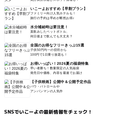
いこーよおすすめ【早割プラン】
ファミリー向け人気ホテルも！
旅行の予約は早めが断然お得♪
水分補給時は要注意！
直飲みしたペットボトル、
何日後まで飲んでも大丈夫？
全国のお得なフリーきっぷ15選
子供50円均一の切符から
100円で1日乗り放題も！
お得いっぱい！2026夏の福袋特集
早い者勝ち！数量限定の人気福袋
発売日や価格、内容を最速でお届け
【子供映画】公開中＆公開予定作品
パウ・パトロールや
アンパンマンの人気作
SNSでいこーよの最新情報をチェック！