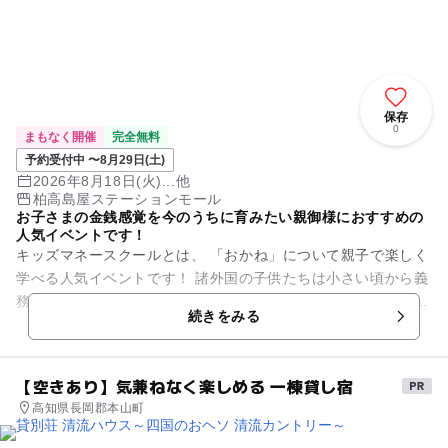
保存
0
まもなく開催
完全無料
予約受付中 〜8月29日(土)
2026年8月18日(火)...他
柏高島屋ステーションモール
お子さまの金銭感覚を今のうちに育みたい親御様におすすめの
人気イベントです！
キッズマネースクールとは、 「おかね」について親子で楽しく
学べる人気イベントです！ 諸外国の子供たちは小さい頃から義
務教育の中でお金についてしっかり学習しています。 しかし、
続きをみる
日本で...
【空きあり】気兼ねなく楽しめる 一棟貸し宿
高知県長岡郡本山町