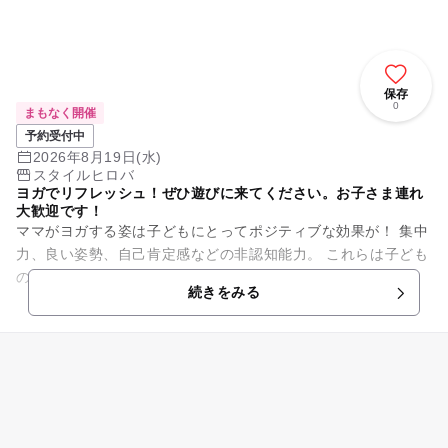
保存
0
まもなく開催
予約受付中
2026年8月19日(水)
スタイルヒロバ
ヨガでリフレッシュ！ぜひ遊びに来てください。お子さま連れ
大歓迎です！
ママがヨガする姿は子どもにとってポジティブな効果が！ 集中
力、良い姿勢、自己肯定感などの非認知能力。 これらは子ども
のうちに養いたい、生きる力です！ "子どもがこれから色々な
続きをみる
習い事...