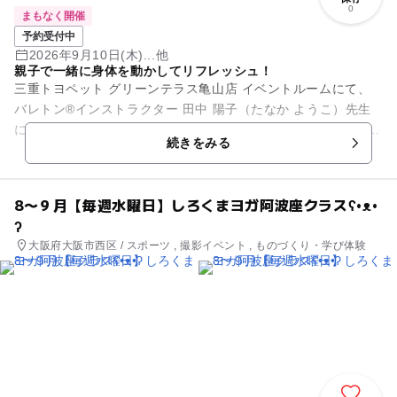
0
まもなく開催
予約受付中
2026年9月10日(木)...他
親子で一緒に身体を動かしてリフレッシュ！
三重トヨペット グリーンテラス亀山店 イベントルームにて、
バレトン®インストラクター 田中 陽子（たなか ようこ）先生
による店内レッスンをいたします！ 自然に囲まれた緑いっぱい
続きをみる
の解放感...
8〜９月【毎週水曜日】しろくまヨガ阿波座クラスʕ•ᴥ•
ʔ
大阪府大阪市西区 / スポーツ , 撮影イベント , ものづくり・学び体験