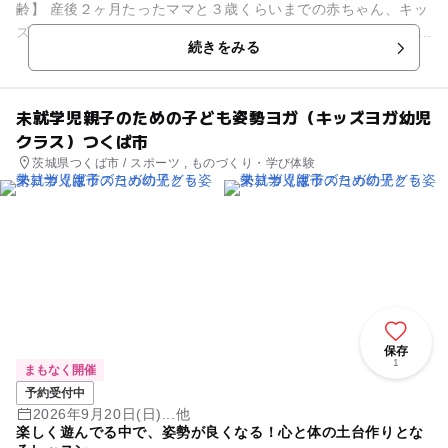
齢】 産後２ヶ月たったママと３歳くらいまでの赤ちゃん、キッ
ズ 🍒【内容】 ・赤ちゃんの可動域トレーニングや脳トレあそ...
続きをみる
未就学児親子のための子ども姿勢ヨガ（キッズヨガ幼児
クラス）つくば市
茨城県つくば市 / スポーツ , ものづくり・学び体験
保存
1
まもなく開催
予約受付中
2026年9月20日(日)...他
楽しく遊んでる中で、姿勢が良くなる！心と体の土台作りとな