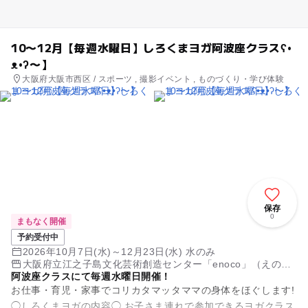
10〜12月【毎週水曜日】しろくまヨガ阿波座クラスʕ•
ᴥ•ʔ〜】
大阪府大阪市西区 / スポーツ , 撮影イベント , ものづくり・学び体験
保存
0
まもなく開催
予約受付中
2026年10月7日(水)～12月23日(水) 水のみ
大阪府立江之子島文化芸術創造センター「enoco」（えの
阿波座クラスにて毎週水曜日開催！
こ）
お仕事・育児・家事でコリカタマッタママの身体をほぐします!
◯しろくまヨガの内容◯ お子さま連れで参加できるヨガクラス