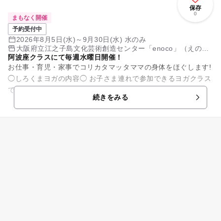
保存
0
まもなく開催
予約受付中
2026年8月5日(水)～9月30日(水) 水のみ
大阪府立江之子島文化芸術創造センター「enoco」（えの
阿波座クラスにて毎週水曜日開催！
こ）
お仕事・育児・家事でコリカタマッタママの身体をほぐします!
◯しろくまヨガの内容◯ お子さま連れで参加できるヨガクラス
です。 ・子どもといっしょにヨガ ・服の上からの子どもマッ
続きをみる
サージ ...