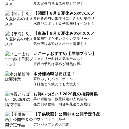
夏の定番恐竜＆昆虫展も開催！
【関西】8月＆夏休みのオススメ
夏休みの思い出作りに行きたい夏祭り
水遊びスポット＆子供無料イベントも
【東海】8月＆夏休みのオススメ
参加無料ポケモンスタンプラリー♪
気分爽快水遊びスポット情報も！
いこーよおすすめ【早割プラン】
ファミリー向け人気ホテルも！
旅行の予約は早めが断然お得♪
水分補給時は要注意！
直飲みしたペットボトル、
何日後まで飲んでも大丈夫？
お得いっぱい！2026夏の福袋特集
早い者勝ち！数量限定の人気福袋
発売日や価格、内容を最速でお届け
【子供映画】公開中＆公開予定作品
パウ・パトロールや
アンパンマンの人気作