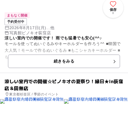
保存
0
まもなく開催
予約受付中
2026年8月17日(月)...他
写真館ピノキオ荻窪店
涼しい室内での開催です！ 雨でも猛暑でも安心(^^♪
モールを使ってぬいぐるみやキーホルダーを作ろう^^ ■韓国で
大人気！モールで作るぬいぐるみ ■もこシャカキーホルダー ■
もこシャカステッキ ■もこもこトレカケース ぜひ、夏休み...
続きをみる
涼しい室内での開催☆ピノキオの夏祭り！縁日★in荻窪
店＆田無店
東京都杉並区 / 季節のイベント