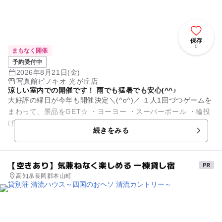
保存
0
まもなく開催
予約受付中
2026年8月21日(金)
写真館ピノキオ 光が丘店
涼しい室内での開催です！ 雨でも猛暑でも安心(^^♪
大好評の縁日が今年も開催決定＼(^o^)／ １人1回づつゲームを
まわって、景品をGET☆ ・ヨーヨー ・スーパーボール ・輪投
げ ・おかし釣り ・コイン落とし 是非、ご...
続きをみる
【空きあり】気兼ねなく楽しめる 一棟貸し宿
高知県長岡郡本山町