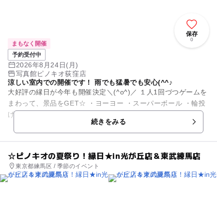
保存
0
まもなく開催
予約受付中
2026年8月24日(月)
写真館ピノキオ荻窪店
涼しい室内での開催です！ 雨でも猛暑でも安心(^^♪
大好評の縁日が今年も開催決定＼(^o^)／ １人1回づつゲームを
まわって、景品をGET☆ ・ヨーヨー ・スーパーボール ・輪投
げ ・おかし釣り ・コイン落とし 是非、ご...
続きをみる
☆ピノキオの夏祭り！縁日★in光が丘店＆東武練馬店
東京都練馬区 / 季節のイベント