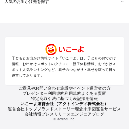
人気のお出かけ先を探す
全国からプール子連れおでかけスポットを探す
北海道･東北のプールおでかけ
北陸･甲信越のプールおでかけ
関東のプールおでかけ
東海のプールおでかけ
関西のプールおでかけ
中国･四国のプールおでかけ
子どもとお出かけ情報サイト「いこーよ」は、子どものおでかけ
九州･沖縄のプールおでかけ
情報、お出かけスポットのクチコミ・親子体験情報、おでかけス
ポット人気ランキングなど、親子のつながり・幸せを願って日々
運営しております。
定番お出かけスポット
遊園地
ご意見やお問い合わせ
施設やイベント運営者の方
動物園
プレゼンター利用規約
利用規約
よくある質問
バーベキュー
特定商取引法に基づく表記
採用情報
釣り
いこーよ運営会社（アクトインディ株式会社）
運営会社トップ
ブランドストーリー
理念
未来図
運営サービス
牧場
会社情報
プレスリリース
エンジニアブログ
プール
© actindi Inc.
アスレチック