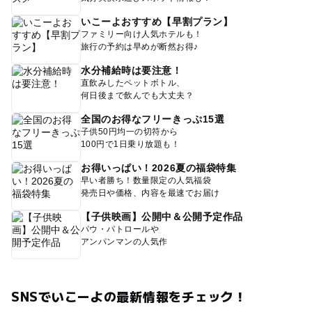
いこーよおすすめ【早割プラン】
ファミリー向け人気ホテルも！
旅行の予約は早めが断然お得♪
水分補給時は要注意！
直飲みしたペットボトル、
何日後まで飲んでも大丈夫？
全国のお得なフリーきっぷ15選
子供50円均一の切符から
100円で1日乗り放題も！
お得いっぱい！2026夏の福袋特集
早い者勝ち！数量限定の人気福袋
発売日や価格、内容を最速でお届け
【子供映画】公開中＆公開予定作品
パウ・パトロールや
アンパンマンの人気作
SNSでいこーよの最新情報をチェック！