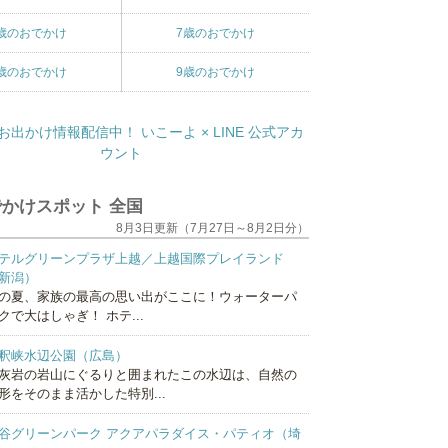
歳のおでかけ
7歳のおでかけ
歳のおでかけ
9歳のおでかけ
かけスポット 全国
8月3日更新（7月27日～8月2日分）
テルグリーンプラザ上越／上越国際プレイランド
新潟）
の夏、家族の最高の思い出がここに！ウォーターパ
クで大はしゃぎ！ ホテ...
釈峡水辺公園（広島）
灰岩の岩山にぐるりと囲まれたこの水辺は、自然の
形をそのまま活かした特別...
谷グリーンパーク アクアパラダイス・パティオ（埼