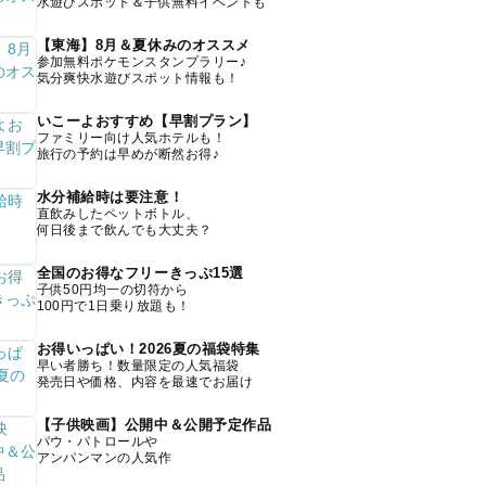
水遊びスポット＆子供無料イベントも
【東海】8月＆夏休みのオススメ
参加無料ポケモンスタンプラリー♪
気分爽快水遊びスポット情報も！
いこーよおすすめ【早割プラン】
ファミリー向け人気ホテルも！
旅行の予約は早めが断然お得♪
水分補給時は要注意！
直飲みしたペットボトル、
何日後まで飲んでも大丈夫？
全国のお得なフリーきっぷ15選
子供50円均一の切符から
100円で1日乗り放題も！
お得いっぱい！2026夏の福袋特集
早い者勝ち！数量限定の人気福袋
発売日や価格、内容を最速でお届け
【子供映画】公開中＆公開予定作品
パウ・パトロールや
アンパンマンの人気作