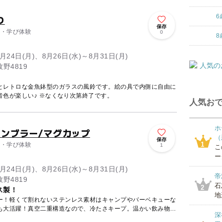
6
り
保存
り・学び体験
0
8
8月24日(月)、8月26日(水)～8月31日(月)
野4819
とレトロな金魚鉢型のガラスの風鈴です。絵の具で内側に自由に
お絵かきするだけ。涼しげな音色が楽しい♪ ※なくなり次第終了です。
人気おで
ホ
タンブラー/マグカップ
（
保存
1
り・学び体験
1
こ
ー
8月24日(月)、8月26日(水)～8月31日(月)
帝
野4819
石
2
ス製！
地
ー！軽くて割れないステンレス素材はキャンプやバーベキューな
も大活躍！真空二重構造なので、冷たさキープ。温かい飲み物を
深