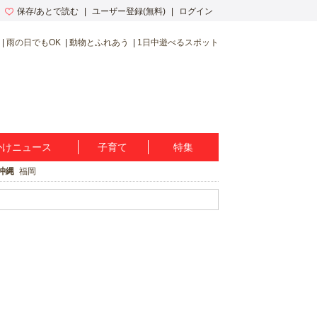
保存/あとで読む
ユーザー登録(無料)
ログイン
雨の日でもOK
動物とふれあう
1日中遊べるスポット
かけニュース
子育て
特集
沖縄
福岡