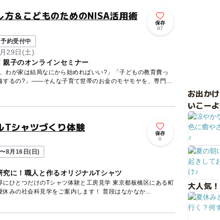
方＆こどものためのNISA活用術
保存
97
予約受付中
月29日(土)
！親子のオンラインセミナー
ど、わが家は結局なにから始めればいい?」「子どもの教育費っ
備するの?」——そんな子育て世帯のお金のモヤモヤを、専門の
お出か
いこーよ
ルTシャツづくり体験
保存
0
〜8月16日(日)
研究に！職人と作るオリジナルTシャツ
だけのTシャツ体験と工房見学 東京都板橋区にある町
大人気！
工場カワシマ紙器工芸から、夏休みの社会科見学をご案内します！ 普段はなかなか...