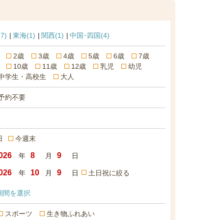
17)
東海
(1)
関西
(1)
中国･四国
(4)
2歳
3歳
4歳
5歳
6歳
7歳
10歳
11歳
12歳
乳児
幼児
中学生・高校生
大人
予約不要
日
今週末
年
月
日
年
月
日
土日祝に絞る
期間を選択
スポーツ
生き物ふれあい