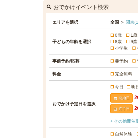
おでかけイベント検索
エリアを選択
全国
>
関東
(
0歳
1歳
子どもの年齢を選択
8歳
9歳
小学生
事前予約/応募
要予約
料金
完全無料
今日
明
開始日
おでかけ予定日を選択
終了日
+ その他開催
自然体験