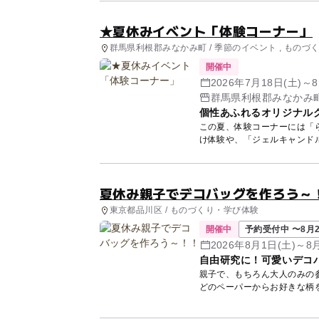
★夏休みイベント「体験コーナー」
群馬県利根郡みなかみ町 / 季節のイベント , ものづ
開催中
2026年7月18日(土)～8
群馬県利根郡みなかみ町藤
個性あふれるオリジナル
この夏、体験コーナーには「
け体験や、「ジェルキャンド
ズをつ...
夏休み親子でデコバッグを作ろう～
東京都品川区 / ものづくり・学び体験
開催中
予約受付中 〜8月2
2026年8月1日(土)～8
自由研究に！可愛いデコ
親子で、もちろん大人のみの参
どのペーパーからお好きな柄を