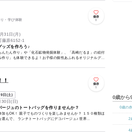
保存
くり・学び体験
0
月31日(月)
原6152-1
グッズを作ろう♪
らんたん作り」や「化石鉱物発掘体験」、「高崎だるま」の絵付
ル作り」も体験できるよ！お子様の個性あふれるオリジナルグッ
！！
保存
1
9日(土)
0歳から
月30日(日)
パージュのトートバッグを作りませんか？
0歳の
加もOK！ 親子でものづくりを楽しみませんか？ １５０種類ほ
選んで、 ランチトートバッグにデコパージュ♪ 世界...
2
4