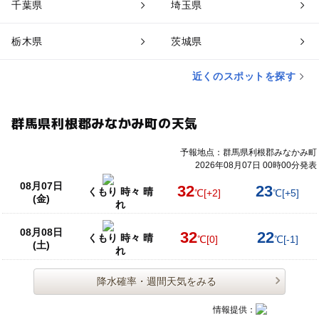
千葉県
埼玉県
栃木県
茨城県
近くのスポットを探す
群馬県利根郡みなかみ町の天気
予報地点：群馬県利根郡みなかみ町
2026年08月07日 00時00分発表
08月07日
32
23
くもり 時々 晴
℃
[+2]
℃
[+5]
(金)
れ
08月08日
32
22
くもり 時々 晴
℃
[0]
℃
[-1]
(土)
れ
降水確率・週間天気をみる
情報提供：