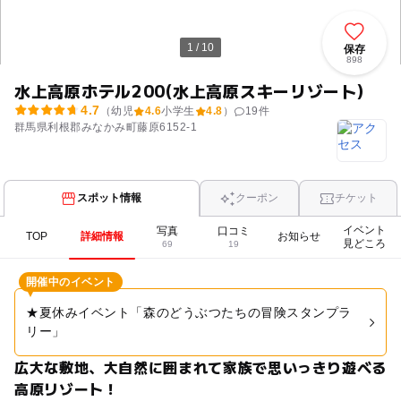
1 / 10
保存
898
水上高原ホテル200(水上高原スキーリゾート)
4.7
（幼児
4.6
小学生
4.8
）
19
件
群馬県利根郡みなかみ町藤原6152-1
スポット情報
クーポン
チケット
イベント
写真
口コミ
TOP
詳細情報
お知らせ
見どころ
69
19
開催中のイベント
★夏休みイベント「森のどうぶつたちの冒険スタンプラ
リー」
広大な敷地、大自然に囲まれて家族で思いっきり遊べる
高原リゾート！