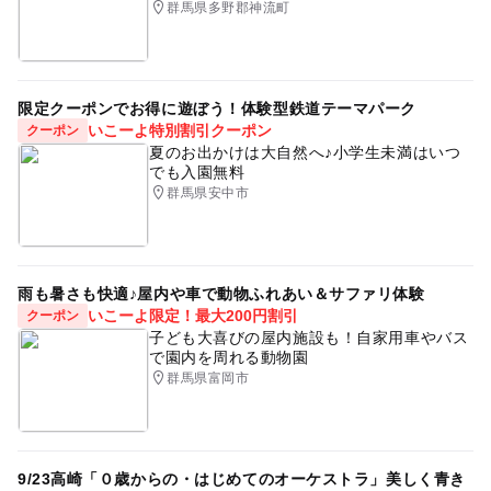
群馬県多野郡神流町
ベビーOK
紅葉狩り2026
高原
屋外遊び
山間・林間・高原にある
レジャープール
BBQ
限定クーポンでお得に遊ぼう！体験型鉄道テーマパーク
電車大好き
宿泊ができるスキー場2025-2026
いこーよ特別割引クーポン
クーポン
キッズゴルフ
露天風呂
子連れ三世代旅行
夏のお出かけは大自然へ♪小学生未満はいつ
でも入園無料
キャンプ初心者
家族三世代旅行
バーベキュー場併設
群馬県安中市
アスレチックがあるキャンプ場
登山
三世代
キッズスペースあり
星空
手ぶらでキャンプ
温泉
雨も暑さも快適♪屋内や車で動物ふれあい＆サファリ体験
キッズパーク
子ども料金500円以下
いこーよ限定！最大200円割引
クーポン
子ども大喜びの屋内施設も！自家用車やバス
ファミリーゴルフ
ワークショップ
クラフト体験
で園内を周れる動物園
群馬県富岡市
遊園地・テーマパーク
ものづくり
紅葉2026
屋内プール
1日中遊べるスポット
ストライダー
味覚狩り・収穫体験
キッズスペース
バイキング
9/23高崎「０歳からの・はじめてのオーケストラ」美しく青き