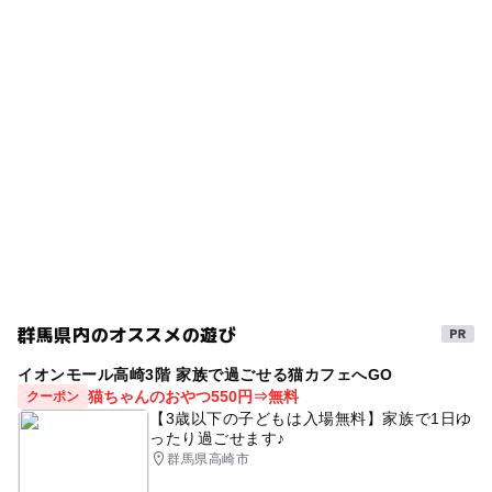
2025年12月9日
ドクターフィッシュ
雪見風呂
子供無料
【群馬】9月13日～15日の三連休おでかけに
駐車場料金
もおすすめ！人気スポットランキング
野外遊び場
ウェルカムベビー
ハイキング
2025年9月12日
無料
プール併設の宿泊施設
家族ゴルフ
宿泊プラン
家族でゴルフ
宿泊
子どもゴルフ
紅葉がきれいな絶景露天風呂
GW(ゴールデンウィーク)2027
涼しい
秋のイベント
温泉があるスキー場2025-2026
子連れokゴルフ
赤ちゃん
アウトドア
レンタルグッズあり
群馬県内のオススメの遊び
プール用おむつ可
GW
水上
高原にある
イオンモール高崎3階 家族で過ごせる猫カフェへGO
ファミリー
トレッキング
秋のお出かけ2026
猫ちゃんのおやつ550円⇒無料
クーポン
【3歳以下の子どもは入場無料】家族で1日ゆ
リゾート
赤ちゃん連れOK
雨の日でもOK
ったり過ごせます♪
群馬県高崎市
キッズルーム
ホテル併設
家族で自然体験