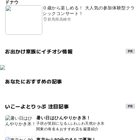
ドナウ
家族
運動・体を動かす
展望
家族三世代
０歳から楽しめる！ 大人気の参加体験型クラ
シックコンサート！
屋外プール
三世代旅行
レジャー
親子
群馬県高崎市
フィールドアスレチック
電車
親子で自然体験
ベビー連れOK
スキー場直結のホテル2025-2026
冬のレジャー
キャンプ
ウェルカムベビーのお宿
お出かけ家族にイチオシ情報
子連れ三世代
午後から遊べる
自然体験
駐車場無料
赤ちゃんOK
ジップライン
あなたにおすすめの記事
大自然の高原
親子三世代旅行
スキー
野外体験
アスレチックができるバーベキュー場
レジャー施設
星
犬ぞり
グランピング
コロナ対策
ゴルフ
いこーよとりっぷ 注目記事
ポケモン
暑い日はひんやりかき氷！
子供が笑顔になる♪ふわふわ天然かき氷
関東の有名＆おすすめ店を厳選紹介
東京から90分のまちで夏旅！