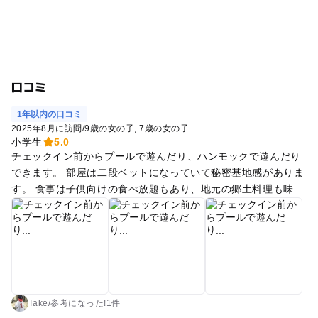
口コミ
1年以内の口コミ
2025年8月に訪問
/
9歳の女の子
7歳の女の子
小学生
5.0
チェックイン前からプールで遊んだり、ハンモックで遊んだり
できます。 部屋は二段ベットになっていて秘密基地感がありま
す。 食事は子供向けの食べ放題もあり、地元の郷土料理も味わ
えるのでかなり満足感があります。 夜は縁日や星空観察ができ
るのでへとへとになって寝られます。 チェックアウト後もプー
ルや色々なアクティビティが利用できるのでじっくり滞在でき
ます。 ランタン作りやダルマの色付け等有料ですが、 楽しめ
るイベントがあります。
Take
/
参考に
なった!
1件