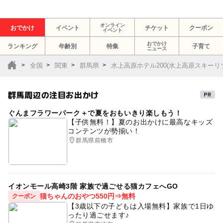
オンライン
おでかけ
イベント
チケット
クーポン
イベント
おでかけ
ランキング
年齢別
特集
子育て
ニュース
全国
関東
群馬県
水上高原ホテル200(水上高原スキーリ
群馬周辺の注目お出かけ
ぐんまフラワーパーク＋で夏をおもいきり楽しもう！
【子供無料！】夏のお出かけに最高なキッズ
コンテンツが勢揃い！
群馬県前橋市
イオンモール高崎3階 家族で過ごせる猫カフェへGO
猫ちゃんのおやつ550円⇒無料
クーポン
【3歳以下の子どもは入場無料】家族で1日ゆ
ったり過ごせます♪