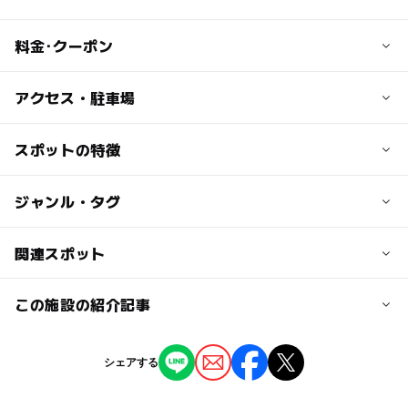
料金･クーポン
子供の料金
アクセス・駐車場
宿泊プランにより異なります
交通アクセス
スポットの特徴
大人の料金
お車の場合：関越自動車道水上Ｉ．Ｃから約30分（19ｋ
宿泊プランにより異なります
ｍ）
◯
ー
駐車場あり
ジャンル・タグ
駅から近い
電車の場合：上越新幹線上毛高原駅から無料送迎シャトル
バス運行あり（要事前予約 ※運行時間は公式ＨＰにてご
◯
ー
授乳室あり
託児所
ジャンル
関連スポット
確認ください）
自然体験・アクティビティ
ホテル・旅館
温泉・銭湯
ー
◯
雨でもOK
ベビーカーOK
この施設の紹介記事
近くの駅
水上高原スキーリゾート（水上高原ホテル200）
水上駅
タグ
ー
◯
食事持込OK
レストラン
ママパパ451人の声！子供向け雪遊び＆スキ
水上高原フォレストジップライン（水上高原ホテル20
シェアする
温泉がある宿泊施設
子連れゴルフ
冬のお出かけ
ー場遊びランキング スキーデビューのコツ
駐車可能台数
0）
◯
◯
売店
オムツ交換台
監修記事
自然とふれあう
ホテル
子どもとゴルフ
700台