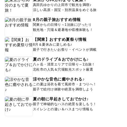
真田氏ゆかりの上田市で観光を満喫♪
涼しい高原・国宝・別所温泉をめぐる旅
8月の親子旅おすすめ情報
関東からの日帰り～1泊旅にぴったり
観光地・穴場＆避暑地や収穫体験も！
【関東】おすすめ夏祭り情報
8月＆夏休みに楽しめる♪
親子で行きたいお祭り・イベントが満載
夏のドライブ＆おでかけにも♪
八ヶ岳・清里エリアで日帰り～1泊旅！
北杜市の人気＆穴場観光スポット厳選
涼やかな音色に癒やされる♪
この夏は浴衣を着て風鈴市・まつりへ！
親子で絵付け体験や絶景を満喫しよう
夏の朝に早起きしておでかけ♪
親子で神秘的なハスの絶景を楽しもう！
スイレンとの違い＆ハスまつり情報も