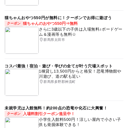
みなかみ
温泉がある
アウトドア体験
夏でも涼しい
屋外遊び場
ジュニアゴルフ
猫ちゃんおやつ550円が無料に！クーポンでお得に遊ぼう
暑い日でもOK
親子ゴルフ
美肌の湯
猫ちゃんのおやつ550円⇒無料
クーポン
さらに3歳以下の子供は入場無料♪ボードゲー
バーベキュー(BBQ)
冬休み2025-2026
ム＆漫画等も無料☆
群馬県太田市
ハロウィン2026
夏休み2026
浮き輪持ち込み可
シルバーウィーク2026
自由研究
親子三世代
Golf
プール併設
ドライブ
室内
アクティビティ
コスパ最強！宿泊・遊び・学びの全てが叶う穴場スポット
1棟貸し13,500円からと格安！恐竜博物館や
スパ&温泉のあるスキー場2025-2026
川遊び、道の駅も近い
群馬県多野郡神流町
小さなお子さまでも楽しめる
ベビー
赤ちゃん連れ
運動
バイキングレストラン
雪遊び2025-2026
昆虫採集
ラフティング
宿泊施設併設
カヌー
未就学児は入館無料！約200点の恐竜や化石に大興奮！
入場料割引クーポン進呈中！
クーポン
自然あふれる施設
春休み2027
小学生入館料500円！涼しい屋内で小さい子
供も発掘体験できる！
新緑が見られる絶景露天風呂
アスレチック併設