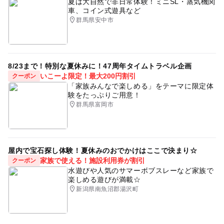
夏は大自然で非日常体験！ミニSL・蒸気機関
車、コイン式遊具など
群馬県安中市
8/23まで！特別な夏休みに！47周年タイムトラベル企画
いこーよ限定！最大200円割引
クーポン
「家族みんなで楽しめる」をテーマに限定体
験をたっぷりご用意！
群馬県富岡市
屋内で宝石探し体験！夏休みのおでかけはここで決まり☆
家族で使える！施設利用券が割引
クーポン
水遊びや人気のサマーボブスレーなど家族で
楽しめる遊びが満載☆
新潟県南魚沼郡湯沢町