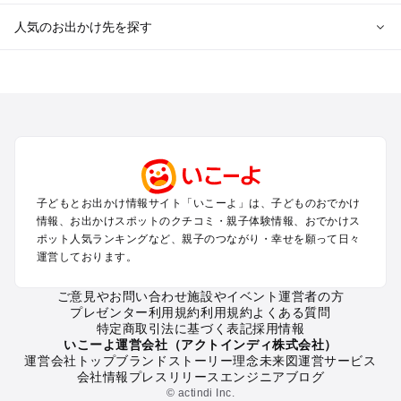
人気のお出かけ先を探す
全国からプール子連れおでかけスポットを探す
北海道･東北のプールおでかけ
北陸･甲信越のプールおでかけ
関東のプールおでかけ
東海のプールおでかけ
関西のプールおでかけ
中国･四国のプールおでかけ
子どもとお出かけ情報サイト「いこーよ」は、子どものおでかけ
九州･沖縄のプールおでかけ
情報、お出かけスポットのクチコミ・親子体験情報、おでかけス
ポット人気ランキングなど、親子のつながり・幸せを願って日々
運営しております。
定番お出かけスポット
遊園地
ご意見やお問い合わせ
施設やイベント運営者の方
動物園
プレゼンター利用規約
利用規約
よくある質問
バーベキュー
特定商取引法に基づく表記
採用情報
釣り
いこーよ運営会社（アクトインディ株式会社）
運営会社トップ
ブランドストーリー
理念
未来図
運営サービス
牧場
会社情報
プレスリリース
エンジニアブログ
プール
© actindi Inc.