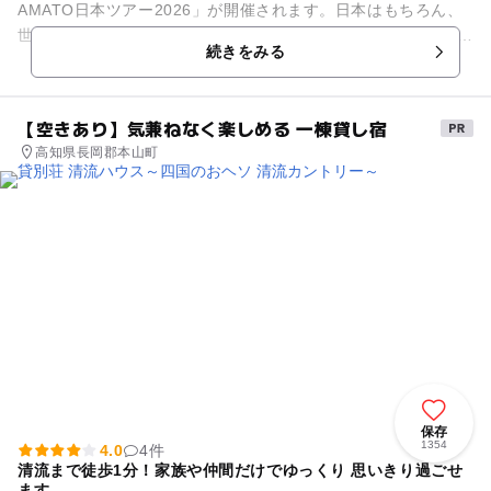
AMATO日本ツアー2026」が開催されます。日本はもちろん、
世界で活躍する和太鼓集団「倭-YAMATO」による日本ツアーで
続きをみる
す。...
【空きあり】気兼ねなく楽しめる 一棟貸し宿
高知県長岡郡本山町
保存
1354
4.0
4件
清流まで徒歩1分！家族や仲間だけでゆっくり 思いきり過ごせ
ます