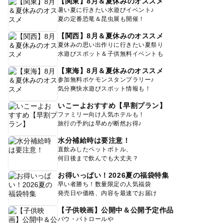
【関東】8月＆夏休みのオススメ
暑い夏に行きたい水遊びイベント♪
夏の定番恐竜＆昆虫展も開催！
【関西】8月＆夏休みのオススメ
夏休みの思い出作りに行きたい夏祭り
水遊びスポット＆子供無料イベントも
【東海】8月＆夏休みのオススメ
参加無料ポケモンスタンプラリー♪
気分爽快水遊びスポット情報も！
いこーよおすすめ【早割プラン】
ファミリー向け人気ホテルも！
旅行の予約は早めが断然お得♪
水分補給時は要注意！
直飲みしたペットボトル、
何日後まで飲んでも大丈夫？
お得いっぱい！2026夏の福袋特集
早い者勝ち！数量限定の人気福袋
発売日や価格、内容を最速でお届け
【子供映画】公開中＆公開予定作品
パウ・パトロールや