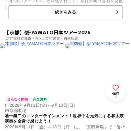
TO日本ツアー2026」が開催されます。奈良県明日香村を拠点
に活動する和太鼓集団「倭-YAMATO」による日本ツアーです。
続きをみる
直径...
【京都】倭-YAMATO日本ツアー2026
京都府京都市下京区 / 芸術鑑賞・自然観賞
保存
0
まもなく開催
完全無料
2026年9月11日(金)～9月13日(日)
京都劇場
唯一無二のエンターテインメント！世界中を元気にする和太鼓
演奏を全身で感じよう！
2026年9月11日（金）～13日（日）に、「京都劇場」で「倭-Y