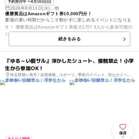
予約受付中 〜8月16日(日)
2026年8月11日(火)...他
優勝賞品はAmazonギフト券10,000円分！
夏場の暑い時期だからこそ動かずに楽しめるイベントになりま
す！ 優勝賞品はAmazonギフト券最大1万!! 3人から参加可能の
ため幹事には優しい大会！ 5対5のPK対決になります。 基...
続きをみる
『ゆる～い個サル』浮かしたシュート、接触禁止！小学
生から参加OK！
埼玉県鶴ヶ島市 / 自然体験 , スポーツ , 季節のイベント , 街なかイベン
ト , ミニイベント
保存
0