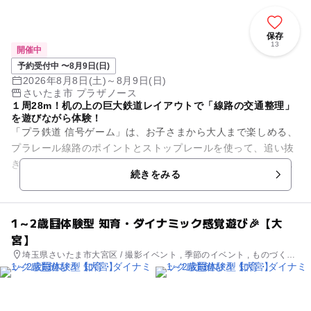
保存
13
開催中
予約受付中 〜8月9日(日)
2026年8月8日(土)～8月9日(日)
さいたま市 プラザノース
１周28m！机の上の巨大鉄道レイアウトで「線路の交通整理」
を遊びながら体験！
「プラ鉄道 信号ゲーム」は、お子さまから大人まで楽しめる、
プラレール線路のポイントとストップレールを使って、追い抜
き、分岐、合流など「線路の交通整理」を体験いただくイベン
続きをみる
トです。ご自分のプラレー...
1～2歳🧮体験型 知育・ダイナミック感覚遊び🎉【大
宮】
埼玉県さいたま市大宮区 / 撮影イベント , 季節のイベント , ものづく
り・学び体験 , 街なかイベント