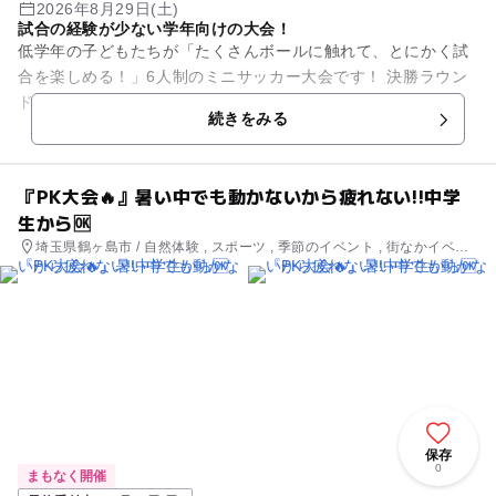
2026年8月29日(土)
試合の経験が少ない学年向けの大会！
低学年の子どもたちが「たくさんボールに触れて、とにかく試
合を楽しめる！」6人制のミニサッカー大会です！ 決勝ラウン
ドはコート３面のフルコートで8人制で行います！ 開催時間
続きをみる
は、熱中症対策として...
『PK大会🔥』暑い中でも動かないから疲れない!!中学
生から🆗
埼玉県鶴ヶ島市 / 自然体験 , スポーツ , 季節のイベント , 街なかイベン
ト , ミニイベント
保存
0
まもなく開催