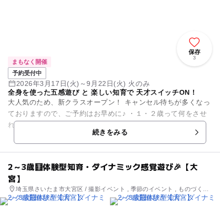
保存
3
まもなく開催
予約受付中
2026年3月17日(火)～9月22日(火) 火のみ
全身を使った五感遊び と 楽しい知育で 天才スイッチON！
大人気のため、新クラスオープン！ キャンセル待ちが多くなっ
ておりますので、ご予約はお早めに♪ ・１・２歳って何をさせ
ればいいのか わからない ・こどもの才能を のばしてあげた
続きをみる
い...
2～3歳🧮体験型知育・ダイナミック感覚遊び🎉【大
宮】
埼玉県さいたま市大宮区 / 撮影イベント , 季節のイベント , ものづく
り・学び体験 , 街なかイベント