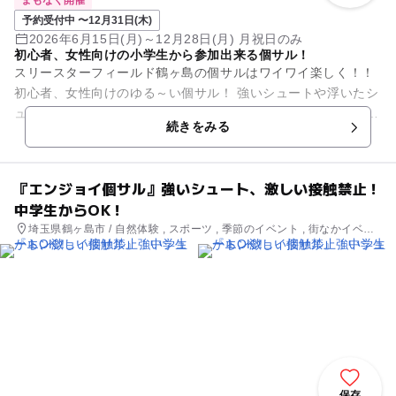
まもなく開催
予約受付中 〜12月31日(木)
2026年6月15日(月)～12月28日(月) 月祝日のみ
初心者、女性向けの小学生から参加出来る個サル！
スリースターフィールド鶴ヶ島の個サルはワイワイ楽しく！！
初心者、女性向けのゆる～い個サル！ 強いシュートや浮いたシ
ュート禁止、接触も禁止、自分勝手なプレーは禁止です！ その
続きをみる
日集まった方...
『エンジョイ個サル』強いシュート、激しい接触禁止！
中学生からOK！
埼玉県鶴ヶ島市 / 自然体験 , スポーツ , 季節のイベント , 街なかイベン
ト , ミニイベント
保存