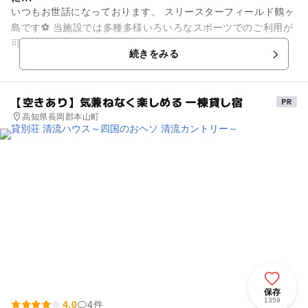
いつもお世話になっております。 スリースターフィールド鶴ヶ
島です⚽️ 当施設では多種多様いろいろなスポーツでのご利用が
可能になります❗️ グランドゴルフ、ドローン、ラグビー、ラク
続きをみる
ロ...
【空きあり】気兼ねなく楽しめる 一棟貸し宿
高知県長岡郡本山町
保存
1359
4.0
4件