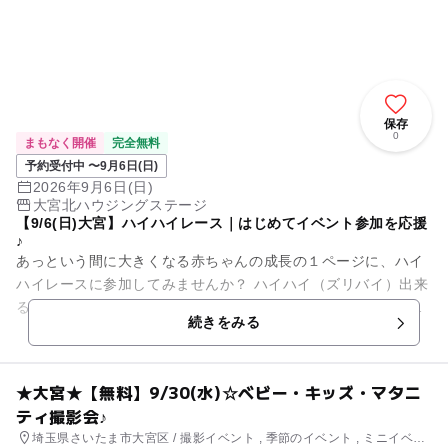
保存
0
まもなく開催
完全無料
予約受付中 〜9月6日(日)
2026年9月6日(日)
大宮北ハウジングステージ
【9/6(日)大宮】ハイハイレース｜はじめてイベント参加を応援
♪
あっという間に大きくなる赤ちゃんの成⾧の１ページに、ハイ
ハイレースに参加してみませんか？ ハイハイ（ズリバイ）出来
る赤ちゃんならどなたでもご参加いただけます。カワイイその
続きをみる
瞬間を一緒に楽しみ...
★大宮★【無料】9/30(水)☆ベビー・キッズ・マタニ
ティ撮影会♪
埼玉県さいたま市大宮区 / 撮影イベント , 季節のイベント , ミニイベン