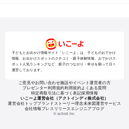
全国からプール子連れおでかけスポットを探す
北海道･東北のプールおでかけ
北陸･甲信越のプールおでかけ
関東のプールおでかけ
東海のプールおでかけ
関西のプールおでかけ
中国･四国のプールおでかけ
子どもとお出かけ情報サイト「いこーよ」は、子どものおでかけ
九州･沖縄のプールおでかけ
情報、お出かけスポットのクチコミ・親子体験情報、おでかけス
ポット人気ランキングなど、親子のつながり・幸せを願って日々
運営しております。
定番お出かけスポット
遊園地
ご意見やお問い合わせ
施設やイベント運営者の方
動物園
プレゼンター利用規約
利用規約
よくある質問
バーベキュー
特定商取引法に基づく表記
採用情報
釣り
いこーよ運営会社（アクトインディ株式会社）
運営会社トップ
ブランドストーリー
理念
未来図
運営サービス
牧場
会社情報
プレスリリース
エンジニアブログ
プール
© actindi Inc.
アスレチック
公園・総合公園