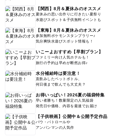
【関西】8月＆夏休みのオススメ
夏休みの思い出作りに行きたい夏祭り
水遊びスポット＆子供無料イベントも
【東海】8月＆夏休みのオススメ
参加無料ポケモンスタンプラリー♪
気分爽快水遊びスポット情報も！
いこーよおすすめ【早割プラン】
ファミリー向け人気ホテルも！
旅行の予約は早めが断然お得♪
水分補給時は要注意！
直飲みしたペットボトル、
何日後まで飲んでも大丈夫？
お得いっぱい！2026夏の福袋特集
早い者勝ち！数量限定の人気福袋
発売日や価格、内容を最速でお届け
【子供映画】公開中＆公開予定作品
パウ・パトロールや
アンパンマンの人気作