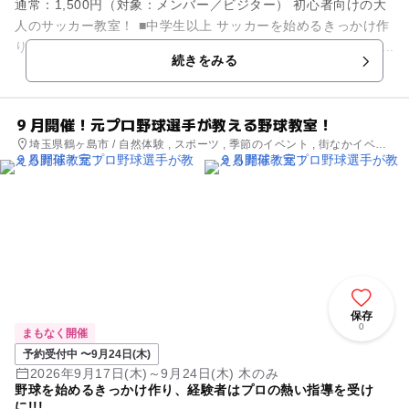
通常：1,500円（対象：メンバー／ビジター） 初心者向けの大
人のサッカー教室！ ■中学生以上 サッカーを始めるきっかけ作
り！ コーチが優しい声掛けでレッスンを行います！ これから...
続きをみる
９月開催！元プロ野球選手が教える野球教室！
埼玉県鶴ヶ島市 / 自然体験 , スポーツ , 季節のイベント , 街なかイベン
ト , ミニイベント
保存
0
まもなく開催
予約受付中 〜9月24日(木)
2026年9月17日(木)～9月24日(木) 木のみ
野球を始めるきっかけ作り、経験者はプロの熱い指導を受け
に!!!