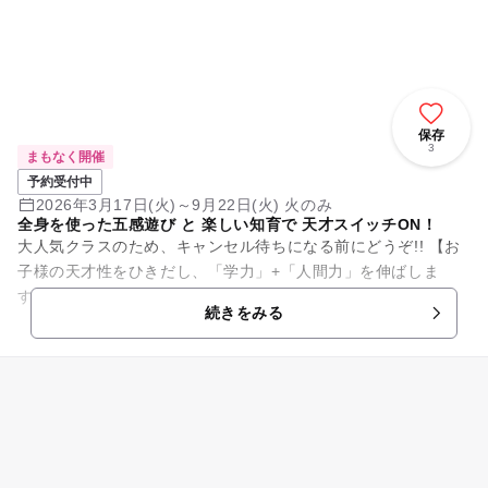
保存
3
まもなく開催
予約受付中
2026年3月17日(火)～9月22日(火) 火のみ
全身を使った五感遊び と 楽しい知育で 天才スイッチON！
大人気クラスのため、キャンセル待ちになる前にどうぞ!! 【お
子様の天才性をひきだし、「学力」+「人間力」を伸ばしま
す！】 ●園や他の習い事では体験できない、実験アクティビテ
続きをみる
ィ・ ⾷レ...