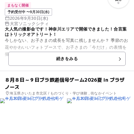
0
まもなく開催
予約受付中 〜9月30日(水)
2026年9月30日(水)
大宮ソニックシティ
大人気の撮影会です！神奈川エリアで開催できました！合言葉
はトリックオアトリート！
今しかない、お子さまの成長を写真に残しませんか？ 季節のお
花やかわいいフォトブースで、お子さまの「今だけ」の表情を
撮影します。 ９月下旬からいよいよ始まります！ 秋のフォト
続きをみる
ブース第二弾...
８月８日～９日プラ鉄道信号ゲーム2026夏 in プラザ
ノース
埼玉県さいたま市北区 / ものづくり・学び体験 , 街なかイベント