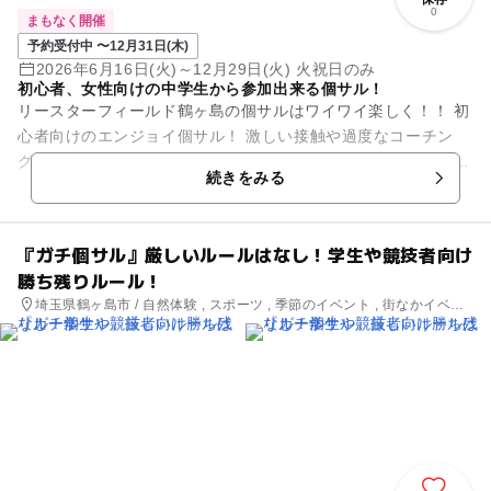
0
まもなく開催
予約受付中 〜12月31日(木)
2026年6月16日(火)～12月29日(火) 火祝日のみ
初心者、女性向けの中学生から参加出来る個サル！
リースターフィールド鶴ヶ島の個サルはワイワイ楽しく！！ 初
心者向けのエンジョイ個サル！ 激しい接触や過度なコーチン
グ、強いシュート、自分勝手なプレーは禁止です！ その日集ま
続きをみる
った方々でチー...
『ガチ個サル』厳しいルールはなし！学生や競技者向け
勝ち残りルール！
埼玉県鶴ヶ島市 / 自然体験 , スポーツ , 季節のイベント , 街なかイベン
ト , ミニイベント