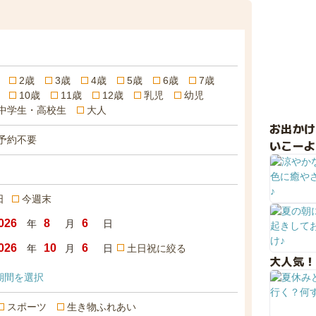
2歳
3歳
4歳
5歳
6歳
7歳
10歳
11歳
12歳
乳児
幼児
中学生・高校生
大人
お出か
予約不要
いこーよ
日
今週末
年
月
日
年
月
日
土日祝に絞る
大人気！
期間を選択
スポーツ
生き物ふれあい