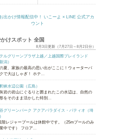
かけスポット 全国
8月3日更新（7月27日～8月2日分）
テルグリーンプラザ上越／上越国際プレイランド
新潟）
の夏、家族の最高の思い出がここに！ウォーターパ
クで大はしゃぎ！ ホテ...
釈峡水辺公園（広島）
灰岩の岩山にぐるりと囲まれたこの水辺は、自然の
形をそのまま活かした特別...
谷グリーンパーク アクアパラダイス・パティオ（埼
）
1階レジャープールは休館中です。（25mプールのみ
業中です） フロア...