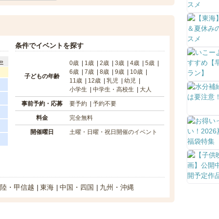
条件でイベントを探す
»
0歳
1歳
2歳
3歳
4歳
5歳
6歳
7歳
8歳
9歳
10歳
子どもの年齢
11歳
12歳
乳児
幼児
小学生
中学生・高校生
大人
事前予約・応募
要予約
予約不要
料金
完全無料
開催曜日
土曜・日曜・祝日開催のイベント
陸・甲信越
東海
中国・四国
九州・沖縄