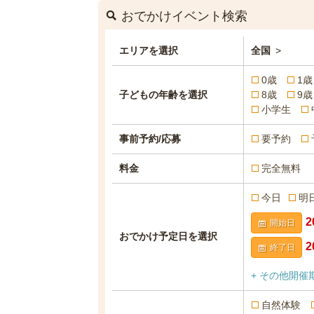
おでかけイベント検索
エリアを選択
全国
>
0歳
1歳
子どもの年齢を選択
8歳
9歳
小学生
事前予約/応募
要予約
料金
完全無料
今日
明
開始日
おでかけ予定日を選択
終了日
+ その他開催
自然体験