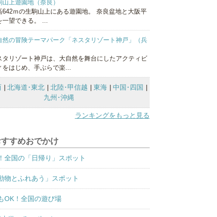
駒山上遊園地（奈良）
高642ｍの生駒山上にある遊園地。 奈良盆地と大阪平
一望できる。 ...
自然の冒険テーマパーク「ネスタリゾート神戸」（兵
）
スタリゾート神戸は、大自然を舞台にしたアクティビ
ィをはじめ、手ぶらで楽...
西
北海道･東北
北陸･甲信越
東海
中国･四国
九州･沖縄
ランキングをもっと見る
おすすめおでかけ
！全国の「日帰り」スポット
動物とふれあう」スポット
もOK！全国の遊び場