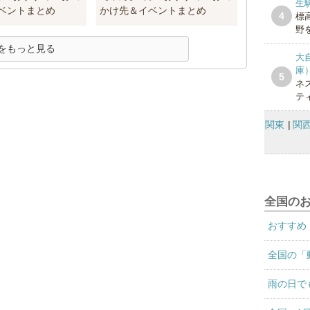
生
ベントまとめ
かけ先＆イベントまとめ
4
標
野を
をもっと見る
大
庫
5
ネ
テ
関東
関
全国の
おすすめ
全国の「
雨の日で