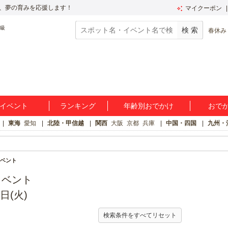
、夢の育みを応援します！
マイクーポン
春休み
イベント
ランキング
年齢別おでかけ
おで
東海
愛知
北陸・甲信越
関西
大阪
京都
兵庫
中国・四国
九州・
ベント
イベント
日(火)
検索条件をすべてリセット