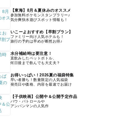
【東海】8月＆夏休みのオススメ
参加無料ポケモンスタンプラリー♪
気分爽快水遊びスポット情報も！
いこーよおすすめ【早割プラン】
ファミリー向け人気ホテルも！
旅行の予約は早めが断然お得♪
水分補給時は要注意！
直飲みしたペットボトル、
何日後まで飲んでも大丈夫？
お得いっぱい！2026夏の福袋特集
早い者勝ち！数量限定の人気福袋
発売日や価格、内容を最速でお届け
【子供映画】公開中＆公開予定作品
パウ・パトロールや
アンパンマンの人気作