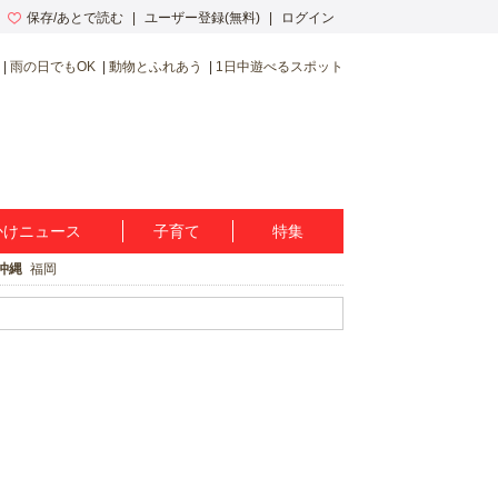
保存/あとで読む
ユーザー登録(無料)
ログイン
雨の日でもOK
動物とふれあう
1日中遊べるスポット
かけニュース
子育て
特集
沖縄
福岡