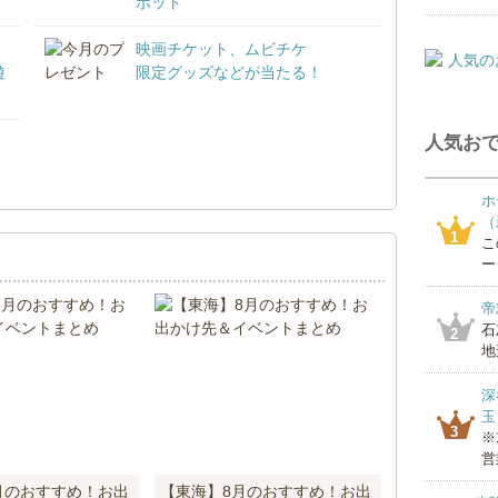
ポット
映画チケット、ムビチケ
遊
限定グッズなどが当たる！
人気おで
！
ホ
（
1
こ
ー
帝
石
2
地
深
玉
3
※
営
月のおすすめ！お出
【東海】8月のおすすめ！お出