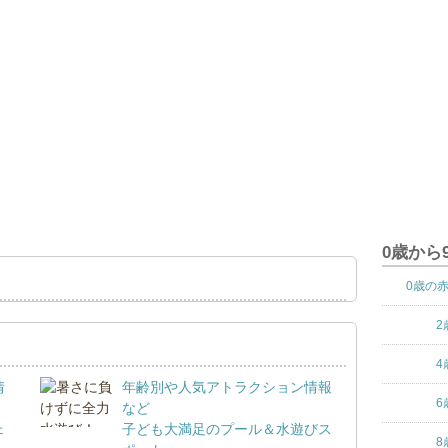
0歳から
0歳の
2
4
情
年齢別や人気アトラクション情報
6
など
ェ
子ども大満足のプール＆水遊びス
8