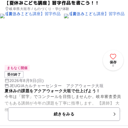
【夏休みこども講座】習字作品を書こう！！
岐阜県大垣市 / ものづくり・学び体験
保存
0
まもなく開催
受付終了
2026年8月9日(日)
JEUGIAカルチャーセンター アクアウォーク大垣
夏休みの課題をアクアウォーク大垣で仕上げよう！
今年は「習字」でコンクールを目指しませんか。岐阜審査委員
でもある講師が今年の課題を丁寧に指導します。 【講師】 大
橋開山 文科省後援書写技能士 ・名古屋講習会講師 ・岐阜県
続きをみる
審査員