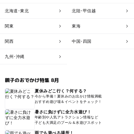
北海道･東北
北陸･甲信越
関東
東海
関西
中国･四国
九州･沖縄
親子のおでかけ特集 8月
夏休みどこ行く？何する？
今から準備！夏休みのお出かけ情報満載
おすすめ遊び場＆イベントをチェック！
暑さに負けずに全力水遊び！
年齢別や人気アトラクション情報など
子ども大満足のプール＆水遊びスポット
雨でも遊べる場所！