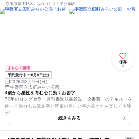
東京都中野区 / ものづくり・学び体験
保存
0
まもなく開催
予約受付中 〜8月8日(土)
2026年8月9日(日)
中野区立広町みらい公園
4歳から感性を育む心に効くお習字
70年のロングセラー月刊書道競書雑誌「全書芸」のテキストを
使って魅力ある筆文字と硬筆の美しい字の書き方を楽しく体験
する。漢字五変化！5書体で表現する「一字書」も楽しもう。4
続きをみる
歳～大人、親子参加も大...