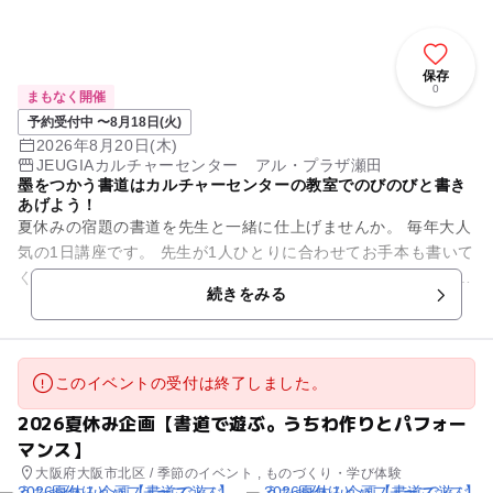
保存
0
まもなく開催
予約受付中 〜8月18日(火)
2026年8月20日(木)
JEUGIAカルチャーセンター アル・プラザ瀬田
墨をつかう書道はカルチャーセンターの教室でのびのびと書き
あげよう！
夏休みの宿題の書道を先生と一緒に仕上げませんか。 毎年大人
気の1日講座です。 先生が1人ひとりに合わせてお手本も書いて
くださいます。 筆の持ち方や動かし方をレクチャーいたしま
続きをみる
す。 広い教...
このイベントの受付は終了しました。
2026夏休み企画【書道で遊ぶ。うちわ作りとパフォー
マンス】
大阪府大阪市北区 / 季節のイベント , ものづくり・学び体験