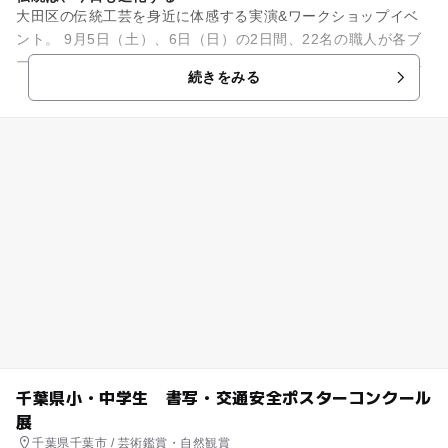
大田区の伝統工芸を身近に体感する実演&ワークショップイベ
ント。 9月5日（土）、6日（日）の2日間、22名の職人が各ブ
ースに分かれて作業実演を行う。工芸体験ができるワークショ
続きをみる
ップ、氷職人による ...
千葉県小・中学生 書写・交通安全ポスターコンクール
展
千葉県千葉市 / 芸術鑑賞・自然観賞