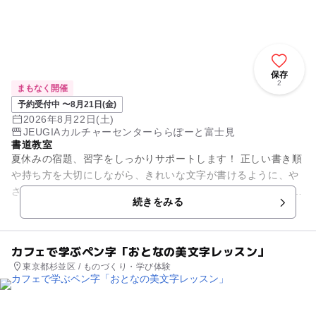
保存
2
まもなく開催
予約受付中 〜8月21日(金)
2026年8月22日(土)
JEUGIAカルチャーセンターららぽーと富士見
書道教室
夏休みの宿題、習字をしっかりサポートします！ 正しい書き順
や持ち方を大切にしながら、きれいな文字が書けるように、や
さしく丁寧に指導いたします。 はじめての方も安心してご参加
続きをみる
ください。 ...
カフェで学ぶペン字「おとなの美文字レッスン」
東京都杉並区 / ものづくり・学び体験