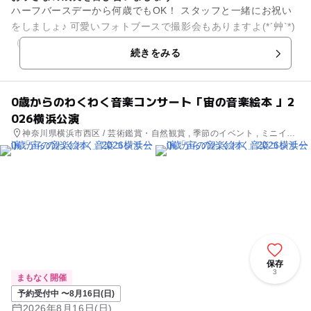
ハーフバースデーから何歳でもOK！ スタッフと一緒にお祝い
をしましょ♪ 可愛いフォトブースで撮影会もありますよ(*´艸`*)
（スマホやカメラをご持参くださいね♪） ぜひご参加お...
続きをみる
0歳からのわくわく音楽コンサート「宙の音楽絵本 」2
026横浜公演
神奈川県横浜市西区 / 芸術鑑賞・自然観賞 , 季節のイベント , ミニイベ
ント
保存
3
まもなく開催
予約受付中 〜8月16日(日)
2026年8月16日(日)