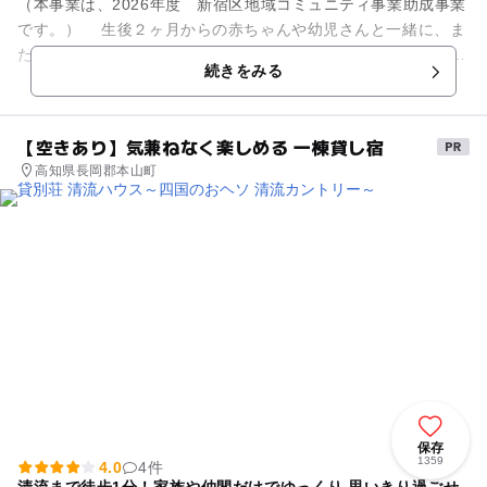
（本事業は、2026年度 新宿区地域コミュニティ事業助成事業
です。） 生後２ヶ月からの赤ちゃんや幼児さんと一緒に、ま
た三世代でも楽しく参加できる優しいヨガ体験です。 座位の
続きをみる
ポーズ...
【空きあり】気兼ねなく楽しめる 一棟貸し宿
高知県長岡郡本山町
保存
1359
4.0
4件
清流まで徒歩1分！家族や仲間だけでゆっくり 思いきり過ごせ