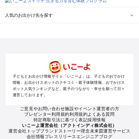
人気のお出かけ先を探す
全国からプール子連れおでかけスポットを探す
北海道･東北のプールおでかけ
北陸･甲信越のプールおでかけ
関東のプールおでかけ
東海のプールおでかけ
関西のプールおでかけ
中国･四国のプールおでかけ
子どもとお出かけ情報サイト「いこーよ」は、子どものおでかけ
九州･沖縄のプールおでかけ
情報、お出かけスポットのクチコミ・親子体験情報、おでかけス
ポット人気ランキングなど、親子のつながり・幸せを願って日々
運営しております。
定番お出かけスポット
遊園地
ご意見やお問い合わせ
施設やイベント運営者の方
動物園
プレゼンター利用規約
利用規約
よくある質問
バーベキュー
特定商取引法に基づく表記
採用情報
釣り
いこーよ運営会社（アクトインディ株式会社）
運営会社トップ
ブランドストーリー
理念
未来図
運営サービス
牧場
会社情報
プレスリリース
エンジニアブログ