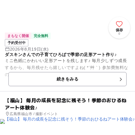
保存
0
まもなく開催
完全無料
予約受付中
2026年8月19日(水)
ダスキンさんでの子育てひろばで季節の足形アート作り♪
ミニ色紙にかわいい足形アートを残します♪ 毎月少しずつ成長
するから、毎月残せたら嬉しいですよね( *´艸｀) 参加費無料な
のでぜひぜひお越しくださいね☆ そしてそして～ ダスキン...
続きをみる
【福山】 毎月の成長を記念に残そう！季節のおひるね
アート体験会♪
広島県福山市 / 撮影イベント