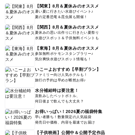
【関東】8月＆夏休みのオススメ
暑い夏に行きたい水遊びイベント♪
夏の定番恐竜＆昆虫展も開催！
【関西】8月＆夏休みのオススメ
夏休みの思い出作りに行きたい夏祭り
水遊びスポット＆子供無料イベントも
【東海】8月＆夏休みのオススメ
参加無料ポケモンスタンプラリー♪
気分爽快水遊びスポット情報も！
いこーよおすすめ【早割プラン】
ファミリー向け人気ホテルも！
旅行の予約は早めが断然お得♪
水分補給時は要注意！
直飲みしたペットボトル、
何日後まで飲んでも大丈夫？
お得いっぱい！2026夏の福袋特集
早い者勝ち！数量限定の人気福袋
発売日や価格、内容を最速でお届け
【子供映画】公開中＆公開予定作品