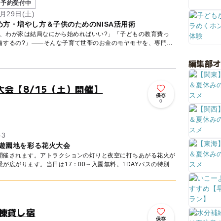
予約受付中
月29日(土)
方・増やし方＆子供のためのNISA活用術
ど、わが家は結局なにから始めればいい?」「子どもの教育費っ
備するの?」——そんな子育て世帯のお金のモヤモヤを、専門の
編集部
会【8/15（土）開催】
保存
ト
0
3
の遊園地を彩る花火大会
開催されます。アトラクションの灯りと夜空に打ちあがる花火が
が広がります。当日は17：00～入園無料。1DAYパスの特別
棟貸し宿
保存