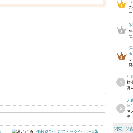
（
1
こ
ー
帝
石
2
地
深
玉
3
※
営
生
4
標
野を
大
庫
5
ネ
テ
関東
関
情
年齢別や人気アトラクション情報