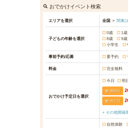
おでかけイベント検索
エリアを選択
全国
>
関東
(1
0歳
1歳
子どもの年齢を選択
8歳
9歳
小学生
事前予約/応募
要予約
料金
完全無料
今日
明
開始日
おでかけ予定日を選択
終了日
+ その他開催
自然体験