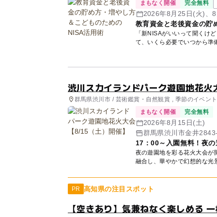
まもなく開催
完全無料
2026年8月25日(火)、8
教育資金と老後資金の貯め
「新NISAがいいって聞くけ
て、いくら必要でいつから準
講師...
渋川スカイランドパーク遊園地花火大
群馬県渋川市 / 芸術鑑賞・自然観賞 , 季節のイベン
まもなく開催
完全無料
2026年8月15日(土)
群馬県渋川市金井2843-
17：00～入園無料！夜
夜の遊園地を彩る花火大会が
融合し、華やかで幻想的な光景
割...
高知県の注目スポット
PR
【空きあり】気兼ねなく楽しめる 一