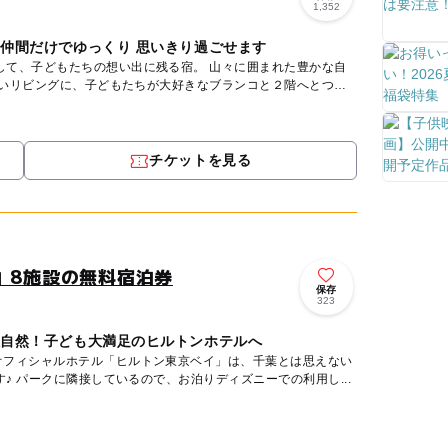
1,352
や仲間だけでゆっくり 思いきり過ごせます
もたちの想い出に残る宿。 山々に囲まれた豊かな自
広いリビングに、子どもたちが大好きなブランコと２階へとつ
チケットを見る
」8施設の無料宿泊券
保存
323
大自然！子ども大満足のヒルトンホテルへ
オフィシャルホテル「ヒルトン東京ベイ」は、千葉とは思えない
リゾート感たっぷりホテルです♪ パークに隣接しているので、お泊りディズニーでの利用し...