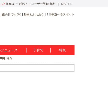
保存/あとで読む
ユーザー登録(無料)
ログイン
雨の日でもOK
動物とふれあう
1日中遊べるスポット
かけニュース
子育て
特集
沖縄
福岡