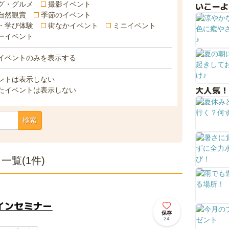
グ・グルメ
撮影イベント
いこーよ
自然観賞
季節のイベント
・学び体験
街なかイベント
ミニイベント
ーイベント
イベントのみを表示する
ントは表示しない
大人気！
たイベントは表示しない
検索
覧(1件)
インセミナー
保存
24