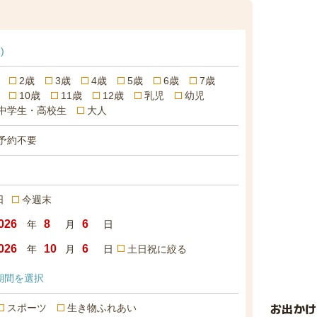
)
2歳
3歳
4歳
5歳
6歳
7歳
10歳
11歳
12歳
乳児
幼児
中学生・高校生
大人
予約不要
日
今週末
年
月
日
年
月
日
土日祝に絞る
期間を選択
お出か
スポーツ
生き物ふれあい