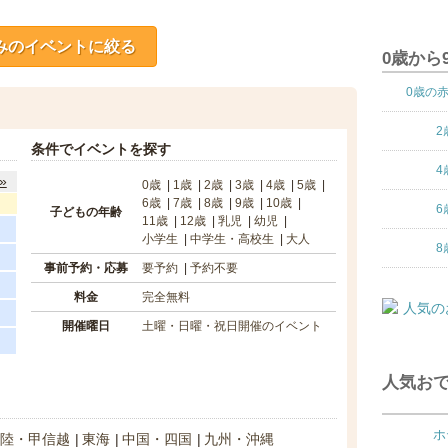
みのイベントに絞る
0歳から
0歳の
2
条件でイベントを探す
4
»
0歳
1歳
2歳
3歳
4歳
5歳
6歳
7歳
8歳
9歳
10歳
6
子どもの年齢
11歳
12歳
乳児
幼児
小学生
中学生・高校生
大人
8
事前予約・応募
要予約
予約不要
料金
完全無料
開催曜日
土曜・日曜・祝日開催のイベント
人気おで
ホ
陸・甲信越
東海
中国・四国
九州・沖縄