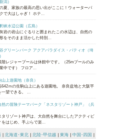
新潟）
の夏、家族の最高の思い出がここに！ウォーターパ
クで大はしゃぎ！ ホテ...
釈峡水辺公園（広島）
灰岩の岩山にぐるりと囲まれたこの水辺は、自然の
形をそのまま活かした特別...
谷グリーンパーク アクアパラダイス・パティオ（埼
）
1階レジャープールは休館中です。（25mプールのみ
業中です） フロア...
駒山上遊園地（奈良）
高642ｍの生駒山上にある遊園地。 奈良盆地と大阪平
一望できる。 ...
自然の冒険テーマパーク「ネスタリゾート神戸」（兵
）
スタリゾート神戸は、大自然を舞台にしたアクティビ
ィをはじめ、手ぶらで楽...
西
北海道･東北
北陸･甲信越
東海
中国･四国