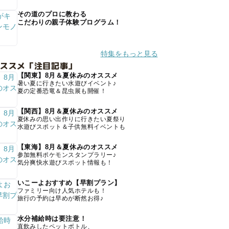
その道のプロに教わる
こだわりの親子体験プログラム！
特集をもっと見る
オススメ「注目記事」
【関東】8月＆夏休みのオススメ
暑い夏に行きたい水遊びイベント♪
夏の定番恐竜＆昆虫展も開催！
【関西】8月＆夏休みのオススメ
夏休みの思い出作りに行きたい夏祭り
水遊びスポット＆子供無料イベントも
【東海】8月＆夏休みのオススメ
参加無料ポケモンスタンプラリー♪
気分爽快水遊びスポット情報も！
いこーよおすすめ【早割プラン】
ファミリー向け人気ホテルも！
旅行の予約は早めが断然お得♪
水分補給時は要注意！
直飲みしたペットボトル、