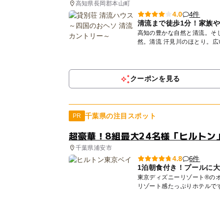
高知県長岡郡本山町
4件
4.0
清流まで徒歩1分！家族
高知の豊かな自然と清流。そして、子ど
然。清流 汗見川のほとり。
な...
クーポンを見る
千葉県の注目スポット
PR
超豪華！8組最大24名様「ヒルトン
千葉県浦安市
6件
4.8
1泊朝食付き！プールに
東京ディズニーリゾート®の