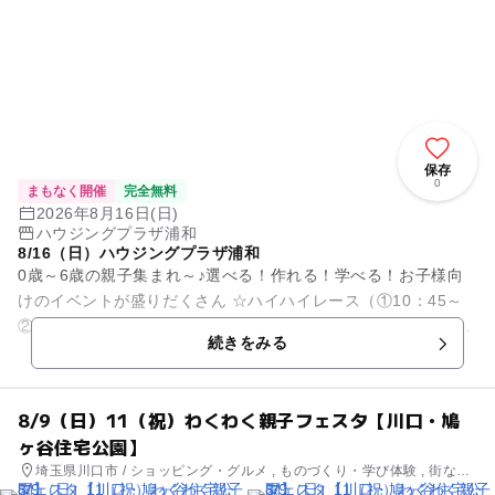
保存
0
まもなく開催
完全無料
2026年8月16日(日)
ハウジングプラザ浦和
8/16（日）ハウジングプラザ浦和
0歳～6歳の親子集まれ～♪選べる！作れる！学べる！お子様向
けのイベントが盛りだくさん ☆ハイハイレース（①10：45～
②14：30～各回10組様） ☆ジュートバッグづくり（11：30～
続きをみる
先...
8/9（日）11（祝）わくわく親子フェスタ【川口・鳩
ヶ谷住宅公園】
埼玉県川口市 / ショッピング・グルメ , ものづくり・学び体験 , 街なか
イベント , ミニイベント