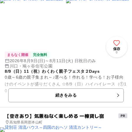
保存
0
まもなく開催
完全無料
2026年8月9日(日)～8月11日(火) 日祝日のみ
川口・鳩ヶ谷住宅公園
8/9（日）11（祝）わくわく親子フェスタ２Days
0歳～6歳の親子集まれ～♪選べる！作れる！学べる！お子様向
けのイベントが盛りだくさん ☆8/9（日）ハイハイレース（①1
0：45～②14：30～各回10組様） ☆8/9（日）ジュートバッ...
続きをみる
【空きあり】気兼ねなく楽しめる 一棟貸し宿
高知県長岡郡本山町