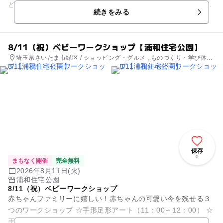
どれかしら♪ ＊0～6歳のお子様対象 ＊各体験15組様 ＊参加
続きをみる
無料 ...
8/11（祝）ベビーワークショップ【浦和住宅公園】
埼玉県さいたま市緑区 / ショッピング・グルメ , ものづくり・学び体験
, 街なかイベント , ミニイベント
保存
0
まもなく開催
完全無料
2026年8月11日(火)
浦和住宅公園
8/11（祝）ベビーワークショップ
赤ちゃんファミリーに嬉しい！赤ちゃんの可愛い今を残せる３
つのワークショップ ☆手形足形アート（11：00～12：00） ☆
手形足形巾着（12：30～14：00） ☆手足形鉢カバー（14：