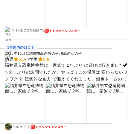
聖地・福井県立恐竜博物館で開催‼️ 最高すぎる組み合わせです
🤩 会場では歴代フィギュアの大集結、巨大フォトスポット、オ
リジナルムービーなど見どころ満載。特に子どもたちが大興奮
するのが、横3メートル・高さ1メートルの超巨大ジオラマ📸 自
チェックインマスター
分のほねほねザウルスを持参して置いたら、世界にひとつの恐
YUKINCORINISTA
竜写真が撮れちゃいます💖 🛍️ 会場限定グッズも見逃せない❗️ 展
覧会のために生まれた特別商品が、「ほねほねザウルス博物
1年以内の口コミ
館」 福井県で発掘された「フクイラプトル」「フクイサウル
2025年11月に訪問
/
9歳の男の子
6歳の女の子
ス」「フクイベナートル」「コシサウルス」の実際の化石をモ
幼児
5.0
小学生
5.0
福井県立恐竜博物館に、家族で 2年ぶり に遊びに行きました🦖
チーフにした、まるで恐竜図鑑の骨格見本のような本格派フィ
✨久しぶりの訪問でしたが、やっぱりこの場所は 変わらないワ
ギュア ￼です🦴 全4種類を集めると、史上最大級の肉食恐竜・テ
クワク と 圧倒的な迫力 で迎えてくれました。銀色ドームの建
ィラノサウルスが組み立てられるスペシャルパーツが付属 ￼！コ
物が見えてくると、それだけで胸が高鳴ります🚗💨💕 館内に入
ンプリートを目指して「もう1個買って！」と子どもにねだら
ると、広がっていたのは変わらず迫力満点の恐竜ワールド！巨
れること、覚悟しておいてください（笑） 我が家はブラックT-
大なティラノサウルスの動く展示🦖💥、ずらりと並ぶ50体以上
REX欲しさに全部買うことに🤣🤣 ここでしか手に入らないグッ
の恐竜骨格🦴✨、 地球の歴史を感じる化石の数々…どれも“2年
ズなので、お小遣いと心の準備をしっかり整えて行ってみてく
経っても色あせない感動”で、息子も目を輝かせていました👀🌟
ださい💰 📅 開催期間：2026年3月14日（土）〜5月24日（日）
そして今回さらに心が躍ったのが、2025年度から福井県立大に
🕘 9:00〜17:00（入館16:30まで） 🎟 一般800円・中学生以下
チェックインマスター
「恐竜学部」が新設された というニュース🎓🦕✨恐竜・古生
600円・未就学児無料！ ⚠️別途、恐竜博物館の常設展観覧券
ベルケイド
物・地質を本格的に学べる日本初の学部で、博物館のすぐ近く