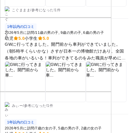
こぐままま
/
参考に
なった!
1件
1年以内の口コミ
2026年5月に訪問
/
11歳の男の子
9歳の男の子
6歳の男の子
幼児
5.0
小学生
5.0
GWに行ってきました。開門前から車列ができていました。
（朝5時半くらいかな）さすが日本一の博物館だけあり、全国
各地の車がいるいる！車列ができてるのをみた職員が早めに開
門してくれ7時過ぎには駐車場に入れました！車を止めてか
ら、公園内を探索！無料で遊べる遊具エリアや展望エリアがあ
り、開園前から楽しめました。開園前は、入場券の行列ができ
ますが、開園するとスムーズに列が進むため、並んでいてもあ
まりストレスにはなりまそんでした。館内は、展示はもんちろ
んお土産屋からなんにから、いろんなブースがあって1日では
遊びきれないくらいの広さでした。別のエリアには化石発掘体
みぃー
/
参考に
なった!
1件
験ができたり、また別のエリアではちょっとした遊園地みたい
なエリアもあり、楽しめるところがたくさんありました。野外
1年以内の口コミ
化石発掘体験は、バスで移動するエリアですが、定員オーバー
2026年5月に訪問
/
7歳の女の子
5歳の男の子
2歳の女の子
のため、行けませんでした。お昼は、レストランもありますが