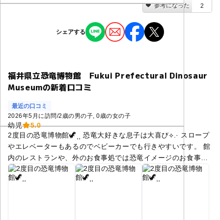
参考になった
2
シェアする
福井県立恐竜博物館 Fukui Prefectural Dinosaur
Museumの新着口コミ
最近の口コミ
2026年5月に訪問
/
2歳の男の子
0歳の女の子
幼児
5.0
2度目の恐竜博物館🦖⸒⸒ 恐竜大好きな息子は大喜び⟡.· スロープ
やエレベーターもあるのでベビーカーでも行きやすいです。 館
内のレストランや、外のお食事処では恐竜イメージのお食事が
食べられます！