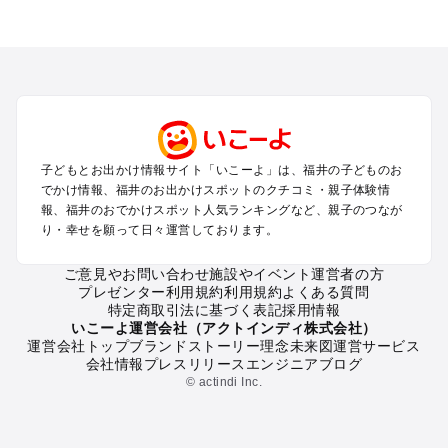
福井のエリアからプール子ども連れのお出かけスポット
を探す
敦賀・若狭のプールお出かけ
福井・鯖江・永平寺周辺・奥越前のプールお出かけ
東尋坊・あわら・三国のプールお出かけ
越前・越前海岸のプールお出かけ
子どもとお出かけ情報サイト「いこーよ」は、福井の子どものお
福井の定番お出かけスポット
でかけ情報、福井のお出かけスポットのクチコミ・親子体験情
福井の遊園地
報、福井のおでかけスポット人気ランキングなど、親子のつなが
り・幸せを願って日々運営しております。
福井の動物園
福井のバーベキュー
ご意見やお問い合わせ
施設やイベント運営者の方
福井の釣り
プレゼンター利用規約
利用規約
よくある質問
福井の牧場
特定商取引法に基づく表記
採用情報
福井のプール
いこーよ運営会社（アクトインディ株式会社）
運営会社トップ
ブランドストーリー
理念
未来図
運営サービス
福井のアスレチック
会社情報
プレスリリース
エンジニアブログ
福井の公園・総合公園
© actindi Inc.
福井の観光
福井の親子で体験するお出かけスポット