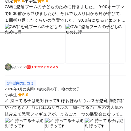
幼児
5.0
小学生
5.0
GWに恐竜ブームの子どものために行きました。 9:00オープン
屋外にたくさんのキッチンカーもでており、好きなものを簡単
で8:30前から並びましたが、それでも入り口から列が伸びて、
にパクっと食べれて、並ばずにお腹が満たされました。また機
１回折り返したくらいの位置でした。 9:00前になるとエントラ
会があれば行きたいです。
ンスまでギリギリ入れました。 エスカレーターに乗った際の景
色もよく、ワクワクドキドキしました💓 エスカレーターを降り
暗い通路を渡ると恐竜！！ 大迫力の恐竜に子どもも親もにこに
こが止まりませんでした。 色々な恐竜や、映像、鉱山類などた
くさんの展示物を楽しみました。 別料金の展示コーナーもあ
り、せっかくなので入場しましたが、体験コーナーもパーツが
チェックインマスター
なく遊べず、我が家には刺さらず。 お土産コーナーの男性スタ
あいママ
ッフさんが対応がよく、それが印象に残りました。 恐竜博物館
のお土産コーナーは人がたくさんいたので寄りませんでした。
1年以内の口コミ
博物館内レストランは順番待ちのQRコードが提示されていたの
2026年3月に訪問
/
10歳の男の子
8歳の女の子
で、先に読ませてから周るのも手かな？ 外のレストランは席が
小学生
5.0
🦴 持ってる子は絶対行って❣️ ほねほねザウルスが恐竜博物館に
少なく無理でした💦 (公園内の出店で購入しましたが割高で
やってきた⚡️ 「ほねほねザウルス、知ってる⁉️」 あの大人気の
す。でも可愛いし美味しかったです😋)
組み立て恐竜フィギュアが、まるごと一つの展覧会になって、
恐竜王国・福井に登場です🦕 発売25年目・累計4,300万個超の
ロングセラーの、記念すべき全国初の体験型展覧会 ￼が、恐竜の