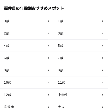
福井県の年齢別おすすめスポット
0歳
1歳
2歳
3歳
4歳
5歳
6歳
7歳
8歳
9歳
10歳
11歳
12歳
中学生
高校生
大人