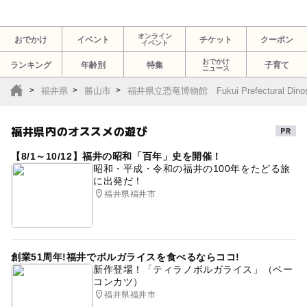
オンライン
おでかけ
イベント
チケット
クーポン
イベント
おでかけ
ランキング
年齢別
特集
子育て
ニュース
福井県
勝山市
福井県立恐竜博物館 Fukui Prefectural Dinos
福井県内のオススメの遊び
【8/1～10/12】福井の昭和「百年」史を開催！
昭和・平成・令和の福井の100年をたどる旅
に出発だ！
福井県福井市
創業51周年!福井でボルガライスを食べるならココ!
新作登場！「ティラノボルガライス」（ベー
コンカツ）
福井県福井市