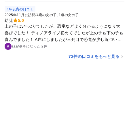
（事前予約制）が必要です 恐竜の化石もほねほねザウルスも、
で学べる環境というのもうれしいポイント！ 「大きくなったら
両方まとめて全力で楽しんじゃおう🦖🦴 当日、入館するまで
1年以内の口コミ
恐竜博士になる！」と夢を語る息子にとっては、まさに “未来
存在を知らなかったので運が良かったです🤞 帰ってきてあっと
2025年11月に訪問
/
4歳の女の子
1歳の女の子
が形になったような出来事” で、「ここに通って恐竜の勉強し
いう間に組み立て コシサウルス以外は名前覚えちゃた息子の成
幼児
5.0
上の子は3年ぶりでしたが、恐竜などよく分かるようになり大
たい！」と目をキラキラさせていました✨👦💭🌈 2年経って
長を感じられました🦕🦖
喜びでした！ ディノアライブ初めてでしたが上の子も下の子も
も、そして何度来ても、この博物館は 恐竜好きの心をガッチリ
喜んでました！ A席にしましたが三列目で恐竜が少し近づいて
掴んで離さない魅力 にあふれています。展示は迫力満点、施設
くる時怖がっていたので充分でした！ 公園なども楽しんでたの
は綺麗で過ごしやすく、家族連れにも大満足の場所😊💕 息子の
aaa
/
参考に
なった!
2件
でよかったです！
夢に近づく道が、少しだけ現実味を持って見えた今回の訪問
72件の口コミをもっと見る
は、これまで以上に特別で、心に残る1日になりました🦕❤️✨オ
ススメであり、お気に入りの場所になると思いますよ😊