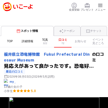
会員登録
プレゼント
メニュー
スポット情報
クーポン
チケット
イベント
写真
口コミ
TOP
詳細情報
お知らせ
見どころ
322
72
福井県立恐竜博物館 Fukui Prefectural Din
の口コ
osaur Museum
ミ
見応えがあって良かったです。恐竜好...
最近の口コミ
2026年06月03日
(2026年5月訪問)
my_
12歳の女の子
5.0
小学生