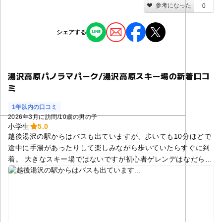
参考になった
0
シェアする
湯沢高原パノラマパーク/湯沢高原スキー場の新着口コ
ミ
1年以内の口コミ
2026年3月に訪問
/
10歳の男の子
小学生
5.0
越後湯沢の駅からはバスも出ていますが、歩いても10分ほどで
途中に手湯があったりして楽しみながら歩いていたらすぐに到
着。 大きなスキー場ではないですが初心者ゲレンデはなだらか
で初めてスキーを履く初心者でも滑りやすかったですし、スピ
ードを出すスノーボーダーやスキーヤーもおらずアットホーム
な雰囲気がとても居心地がよかったです！スキーをしなくても
頂上付近まで行ける観光ゴンドラがあったり、スノーチューブ
やソリもあって、スキーに飽きたお子さんや小さいお子さんも