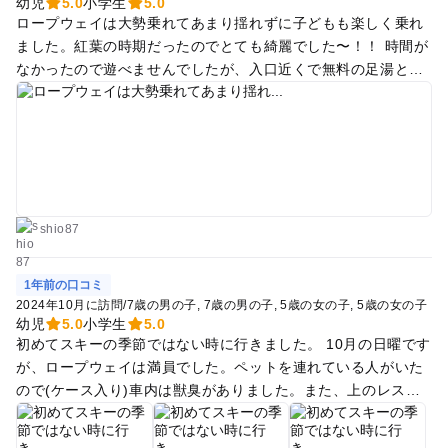
幼児
5.0
小学生
5.0
ロープウェイは大勢乗れてあまり揺れずに子どもも楽しく乗れ
ました。紅葉の時期だったのでとても綺麗でした〜！！ 時間が
なかったので遊べませんでしたが、入口近くで無料の足湯と大
きな滑り台があり楽しめました。次は乗り物に乗りに行きたい
です。
shio87
1年前の口コミ
2024年10月に訪問
/
7歳の男の子
7歳の男の子
5歳の女の子
5歳の女の子
幼児
5.0
小学生
5.0
初めてスキーの季節ではない時に行きました。 10月の日曜です
が、ロープウェイは満員でした。ペットを連れている人がいた
ので(ケース入り)車内は獣臭がありました。また、上のレスト
ランに食材を乗せて運ぶ人もいました。 立ち位置によって見え
る場所が異なりますが、人が多いと外があまり見えません。 イ