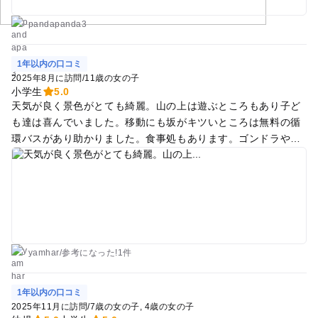
楽しめるゲレンデだと思います。
pandapanda3
1年以内の口コミ
2025年8月に訪問
/
11歳の女の子
小学生
5.0
天気が良く景色がとても綺麗。山の上は遊ぶところもあり子ど
も達は喜んでいました。移動にも坂がキツいところは無料の循
環バスがあり助かりました。食事処もあります。ゴンドラやボ
ブスレーなど多少お値段は張りますが周りに遊ぶところがあま
りないので仕方ないかな、という感じです。天気が崩れたり雷
が鳴るとゴンドラの運行を中止することがあるみたいなので注
意が必要です。
yamhar
/
参考に
なった!
1件
1年以内の口コミ
2025年11月に訪問
/
7歳の女の子
4歳の女の子