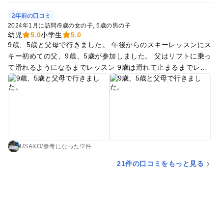
2年前の口コミ
2024年1月に訪問
/
9歳の女の子
5歳の男の子
幼児
5.0
小学生
5.0
9歳、5歳と父母で行きました。 午後からのスキーレッスンにス
キー初めての父、9歳、5歳が参加しました。 父はリフトに乗っ
て滑れるようになるまでレッスン 9歳は滑れて止まるまでレッ
スン 5歳はスキーを自分で着脱、まっすぐ滑って、、止まれ
る？まで上達しました。 リフトチケットを購入していてもった
いないので、 家族全員で数回リフトに乗って滑りました。 未
就学児(1.5h)のレッスンは小学生以上のレッスン(2h)と時間が
ずれるので、親が迎えに行くor見守りが必要です。母は未就学
児を見守ってました。 午前中の新幹線で越後湯沢駅からホテル
に行き荷物を預け、ベンリというレンタルショップでウェアと
USAKO
/
参考に
なった!
2件
スキーをレンタルしてスキー場に送迎してもらいました。ベン
21件の口コミをもっと見る
リさんは、スキー場〜ホテル等に連絡したら送迎してくれるの
で自家用車がなくても気軽にスキーが楽しめました。 湯沢高原
スキー場は、積雪が少ないためキッズコーナーはクローズでし
たが、スキー場のはしっこで雪遊びができました。