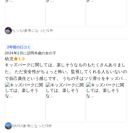
タリアンでランチをとりました。並びましたが比較的早く中に
入れました。注文したピザは出来上がるまでに時間がかかりま
したが、受注してから作るから仕方がないのでしょう。味はと
ても良かったです。特にチーズが美味しかったです。子供もよ
く食べました。 ゴーカートに乗りました。1台1000円で、小5
ちっち
/
参考に
なった!
1件
以上でないと運転できません。坂道を登るので、少し大変でし
たが楽しかったです。 ストライダー広場もありました。フリー
2年前の口コミ
のストライダーが5台くらいありました。 遊具もありました。
2024年2月に訪問
/
6歳の女の子
滑り台が急で、5歳の娘は途中から怖くなってやめました。そ
幼児
1.0
キッズパークに関しては、楽しそうなものもたくさんありまし
れでも10回以上は滑りました。 カメムシと蜂がたくさんいまし
た。 ただ安全性がちょっと怖い。監視してくれる人もいないの
た。今年は異常発生で大変ですね。私は平気ですが、子供が怖
で自己責任という感じです。 うちの子はソリ滑りをキッズパー
がりました。
クでやった時に、安全柵？ネットを越えて滑り落ちて肝を冷や
しました。 子供と親の双方トラウマになったので、このスノー
パークはもう行かないと思います。 雪が少ないのも要因だった
かもしれません。 ただ室内にキッズスペースのようなところが
あったので、雪遊びに飽きても楽しめる場所はあるのはいいと
思った。
SAYU
/
参考に
なった!
3件