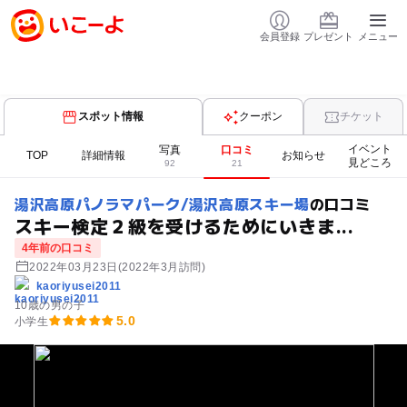
会員登録
プレゼント
メニュー
スポット情報
クーポン
チケット
イベント
写真
口コミ
TOP
詳細情報
お知らせ
見どころ
92
21
湯沢高原パノラマパーク/湯沢高原スキー場
の口コミ
スキー検定２級を受けるためにいきま...
4年前の口コミ
2022年03月23日
(2022年3月訪問)
kaoriyusei2011
10歳の男の子
5.0
小学生