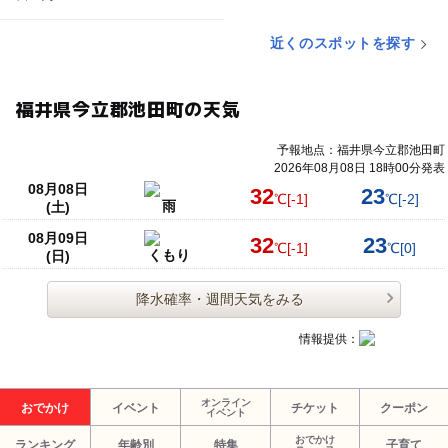
近くのスポットを探す
福井県今立郡池田町の天気
予報地点：福井県今立郡池田町
2026年08月08日 18時00分発表
08月08日
32
23
℃
[-1]
℃
[-2]
雨
(土)
08月09日
32
23
℃
[-1]
℃
[0]
くもり
(日)
降水確率・週間天気をみる
情報提供：
オンライン
おでかけ
イベント
チケット
クーポン
イベント
おでかけ
ランキング
年齢別
特集
子育て