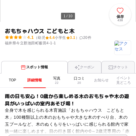
1 / 10
保存
438
おもちゃハウス こどもと木
4.1
（幼児
4.4
小学生
3.1
）
20
件
福井県今立郡池田町薮田4-1-1
スポット情報
クーポン
チケット
イベント
写真
口コミ
TOP
詳細情報
お知らせ
見どころ
22
20
雨の日も安心！0歳から楽しめる木のおもちゃや木の遊
具がいっぱいの室内あそび場！
全身で木を感じられる木育施設「おもちゃハウス こどもと
木」100種類以上の木のおもちゃや大きな木のすべり台、木の
玉プールなど、木のぬくもりをいっぱいに感じられる館内で家
族一緒に楽しめます。目の行き届く館内や0～2歳児専用の「赤