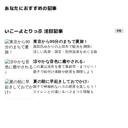
あなたにおすすめの記事
いこーよとりっぷ 注目記事
東京から90分のまちで夏旅！
真田氏ゆかりの上田市で観光を満喫♪
涼しい高原・国宝・別所温泉をめぐる旅
涼やかな音色に癒やされる♪
この夏は浴衣を着て風鈴市・まつりへ！
親子で絵付け体験や絶景を満喫しよう
夏の朝に早起きしておでかけ♪
親子で神秘的なハスの絶景を楽しもう！
スイレンとの違い＆ハスまつり情報も