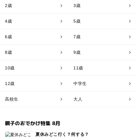
2歳
3歳
4歳
5歳
6歳
7歳
8歳
9歳
10歳
11歳
12歳
中学生
高校生
大人
親子のおでかけ特集 8月
夏休みどこ行く？何する？