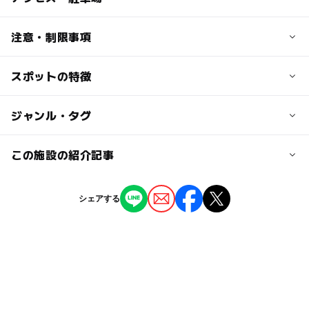
200円
0歳は無料
交通アクセス
注意・制限事項
・福井ICから国道158号→県道2号経由 約40分
大人の料金
・鯖江ICから県道105号→新清水谷トンネル経由 約30分
スポットの特徴
※掲載情報はいい池田.jp（https://www.e-ikeda.jp/index.h
100円
・武生ICから県道262号→県道2号→新清水谷トンネル経
tml）の情報を活用しています。
由 約30分
◯
ー
駐車場あり
ジャンル・タグ
駅から近い
駐車可能台数
◯
ー
授乳室あり
託児所
ジャンル
この施設の紹介記事
30台
室内遊び場
◯
◯
雨でもOK
ベビーカーOK
【福井】2025年春休みのおでかけにおすす
シェアする
め！人気のスポットランキング
タグ
◯
ー
食事持込OK
レストラン
2025年3月23日
クライミング
雨でも楽しめる
ー
◯
売店
オムツ交換台
屋内施設だから寒くない!雨の日でも安心!
0歳の赤ちゃんのおでかけ
ワークショップ