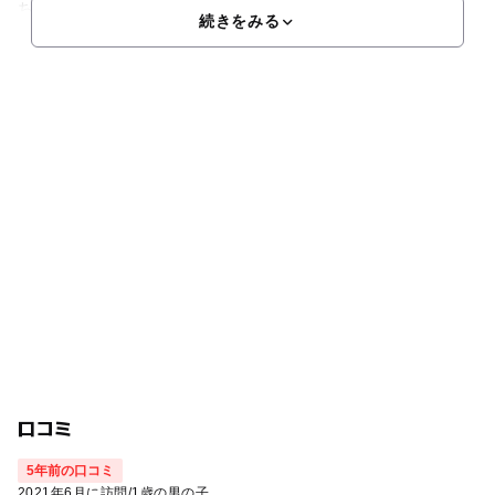
ちゃんルーム」など、館内は親子で安心してたっぷり遊べる
続きをみる
口コミ
5年前の口コミ
2021年6月に訪問
/
1歳の男の子