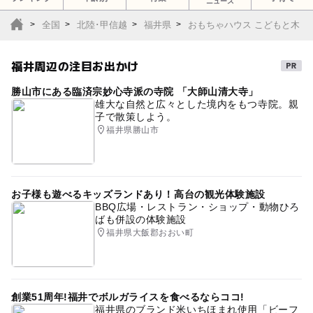
ニュース
全国
北陸･甲信越
福井県
おもちゃハウス こどもと木
福井周辺の注目お出かけ
勝山市にある臨済宗妙心寺派の寺院 「大師山清大寺」
雄大な自然と広々とした境内をもつ寺院。親
子で散策しよう。
福井県勝山市
お子様も遊べるキッズランドあり！高台の観光体験施設
BBQ広場・レストラン・ショップ・動物ひろ
ばも併設の体験施設
福井県大飯郡おおい町
創業51周年!福井でボルガライスを食べるならココ!
福井県のブランド米いちほまれ使用「ビーフ