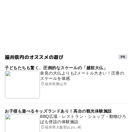
雨の日おでかけ
屋内あそび場
GW(ゴールデンウィーク)2027
木
午後から遊べる
ふれあい
おもちゃで遊べる室内
春休み2027
おもちゃで遊べる室内型プレイパーク
ボールプール
滑り台
涼しい
雨の日でもOK
木のおもちゃ
屋内遊び場
親子であそべる
夏休み2026
福井県内のオススメの遊び
暑い日でもOK
雨でも遊べる
冬休み2025-2026
子どもたちも驚く、圧倒的なスケールの「越前大仏」
奈良の大仏よりも2メートル大きい！圧巻の
スケールを体感
福井県勝山市
お子様も遊べるキッズランドあり！高台の観光体験施設
BBQ広場・レストラン・ショップ・動物ひろ
ばも併設の体験施設
福井県大飯郡おおい町