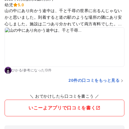
幼児
5.0
山の中にあり向かう途中は、千と千尋の世界に出るんじゃない
かと思いました。到着すると道の駅のような場所の隣にあり安
心しました。施設は二つあり分かれていて両方有料でした。小
さい子用のハウスを選び入りました。（利用料も大きい子向け
のハウスとは値段が違うみたいです。）中は広い空間で木のお
もちゃが遊びきれないぐらいありました。次から次へと遊びた
いものを見つけて忙しそうでした。室内に階段があり大きな滑
り台ではないのですが、作り方の規模が大きい滑り台が家と合
体した感じで備え付けられていました。利用者はすごく多くて
次から次へと新規のお客さんが入ってきて驚きました。スペー
ひかる
/
参考に
なった!
3件
スも譲り合いで遊ぶといった感じです。入り口には木のおもち
20件の口コミをもっと見る
ゃが売られてるスペースが2畳くらいでしょうか。あります
が、高くて諦めました。本当はどんぐりのおもちゃ欲しかった
＼ おでかけしたら口コミを書こう ／
です。
いこーよアプリで口コミを書く