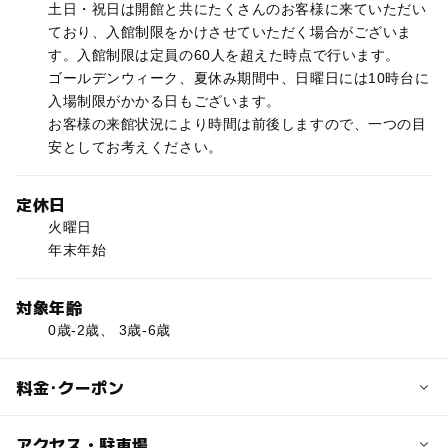
土日・祝日は開館と共にたくさんのお客様に来ていただい
ており、入館制限をかけさせていただく場合がございま
す。入館制限は定員の60人を超えた時点で行います。
ゴールデンウィーク、夏休み期間中、日曜日には10時台に
入場制限がかかる日もございます。
お客様の来館状況により時間は前後しますので、一つの目
安としてお考えください。
定休日
火曜日
年末年始
対象年齢
0歳-2歳、 3歳-6歳
料金･クーポン
子供の料金
アクセス・駐車場