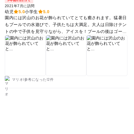
5年前の口コミ
2021年7月に訪問
幼児
5.0
小学生
5.0
園内には沢山のお花が飾られていてとても癒されます。猛暑日
もプールでの水遊びで、子供たちは大満足。大人は日除けテン
トの中で子供を見守りながら、アイスを！プールの後はゴーカ
ートや電動カーを堪能して遊び尽くしました。帰りには無料の
くじ引きでハートのバルーンをいただきました。
マリオ
/
参考に
なった!
2件