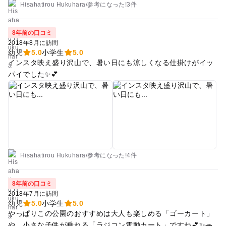
Hisahatirou Hukuhara
/
参考に
なった!
3件
8年前の口コミ
2018年8月に訪問
幼児
5.0
小学生
5.0
インスタ映え盛り沢山で、暑い日にも涼しくなる仕掛けがイッ
パイでした✨💕
Hisahatirou Hukuhara
/
参考に
なった!
4件
8年前の口コミ
2018年7月に訪問
幼児
5.0
小学生
5.0
やっぱりこの公園のおすすめは大人も楽しめる「ゴーカート」
や、小さな子供が乗れる「ラジコン電動カート」ですね💕✨🚗