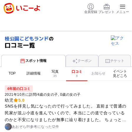
会員登録
プレゼント
メニュー
桂公園こどもランド
の
口コミ一覧
スポット情報
クーポン
チケット
イベント
写真
口コミ
TOP
詳細情報
お知らせ
見どころ
35
8
4年前の口コミ
2021年10月に訪問
/
4歳の女の子
0歳の女の子
幼児
5.0
SNSを拝見し気になったので行ってみました。 直前まで普通の
民家が並ぶ小道を進んでいくので、本当にこの道で合っている
のかと不安になりましたが無事に辿り着けました。 ちょっとし
た売店やゴーカートなど、その辺の公園にはない設備が整って
あおぞらP
/
参考に
なった!
2件