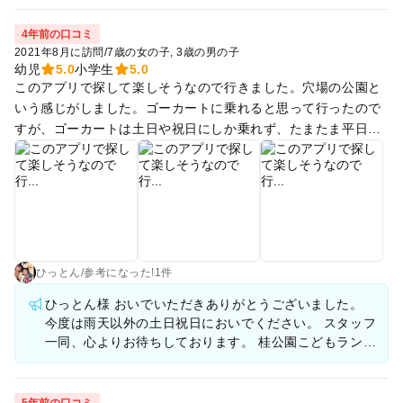
るので子供も楽しんでおりました。 1日過ごすというよりは半
日楽しめれば充分といった規模です。
4年前の口コミ
2021年8月に訪問
/
7歳の女の子
3歳の男の子
幼児
5.0
小学生
5.0
このアプリで探して楽しそうなので行きました。穴場の公園と
いう感じがしました。ゴーカートに乗れると思って行ったので
すが、ゴーカートは土日や祝日にしか乗れず、たまたま平日だ
った私達は乗ることはできませんでした。ただ、子供達は人工
芝のソリや、マリオ風な遊具で楽しんでいたので、良かったか
なと思いました。
ひっとん
/
参考に
なった!
1件
ひっとん様 おいでいただきありがとうございました。
今度は雨天以外の土日祝日においでください。 スタッフ
一同、心よりお待ちしております。 桂公園こどもラン
ド 管理人