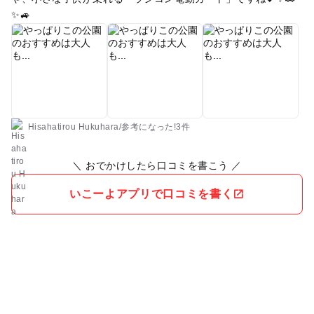
✨🚙
Hisahatirou Hukuhara
/
参考に
なった!
3件
＼ おでかけしたら口コミを書こう ／
いこーよアプリで口コミを書く