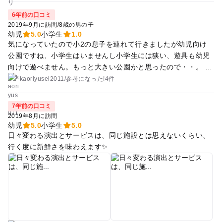
6年前の口コミ
2019年9月に訪問
/
8歳の男の子
幼児
5.0
小学生
1.0
気になっていたので小2の息子を連れて行きましたが幼児向け
公園ですね、小学生はいませんし小学生には狭い、遊具も幼児
向けで遊べません。もっと大きい公園かと思ったので・・。 幼
児がたくさん遊んでいました、息子は公園を見て遊べない、、
kaoriyusei2011
/
参考に
なった!
4件
といい帰りました。幼児におすすめ、小学生には不向き。駐車
場がありました。
7年前の口コミ
2019年8月に訪問
幼児
5.0
小学生
5.0
日々変わる演出とサービスは、同じ施設とは思えないくらい、
行く度に新鮮さを味わえます✨