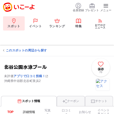
会員登録
プレゼント
メニュー
おでかけ
スポット
イベント
ランキング
特集
ニュース
このスポットの周辺から探す
北谷公園水泳プール
保存
70
未評価
アプリで口コミ投稿！
沖縄県中頭郡北谷町美浜2
スポット情報
クーポン
チケット
イベント
写真
口コミ
TOP
詳細情報
お知らせ
見どころ