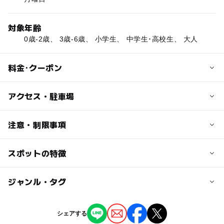
対象年齢
0歳-2歳、 3歳-6歳、 小学生、 中学生･高校生、 大人
料金･クーポン
子供の料金
アクセス・駐車場
中・高校生 150円
小学生・幼児 100円
交通アクセス
注意・制限事項
近くに陸上競技場とちゅらーゆ（温水施設）があり、その
大人の料金
間に道があるので陸上競技場沿いに歩くと競技場入口の向
スポットの特徴
【プール情報】
200円
かい側にプール入り口あり
プールの種類：
屋外／50mプール、子供用プール
◯
ー
駐車場あり
ジャンル・タグ
駅から近い
レンタル品：子供用ライフジャケット、ビート板、浮き輪
プール用オムツ：可
ー
ー
授乳室あり
託児所
ジャンル
売店あり
シェアする
プールサイドでの飲食：可