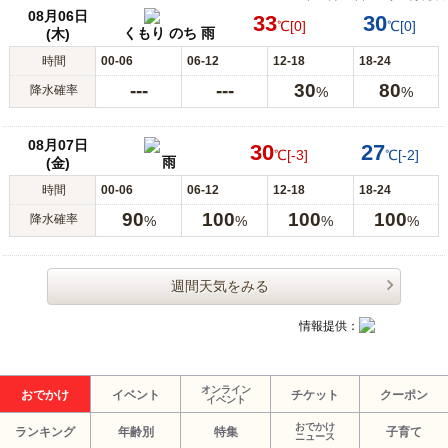
08月06日
33
30
℃
[0]
℃
[0]
くもり のち 雨
(木)
時間
00-06
06-12
12-18
18-24
---
---
30
80
降水確率
%
%
08月07日
30
27
℃
[-3]
℃
[-2]
雨
(金)
時間
00-06
06-12
12-18
18-24
90
100
100
100
降水確率
%
%
%
%
週間天気をみる
情報提供：
オンライン
おでかけ
イベント
チケット
クーポン
イベント
おでかけ
ランキング
年齢別
特集
子育て
ニュース