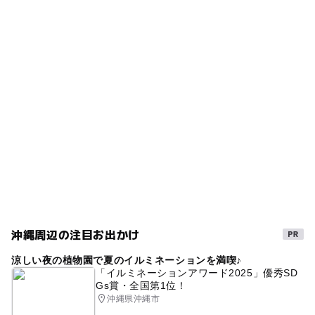
プール
ー
ー
雨でもOK
ベビーカーOK
（いこーよ調べ）
タグ
◯
ー
食事持込OK
レストラン
公営(市民・区民・府民)プール
ウォータースライダー
◯
ー
売店
オムツ交換台
子ども料金500円以下
レジャープール
レンタル品あり
50mプール
プール用おむつ可
屋外プール
夏休み2026
幼児プール
GW(ゴールデンウィーク)2027
沖縄周辺の注目お出かけ
涼しい夜の植物園で夏のイルミネーションを満喫♪
「イルミネーションアワード2025」優秀SD
Gs賞・全国第1位！
沖縄県沖縄市