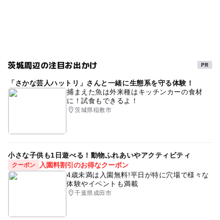
パラグライダー
食事持込OK
パラグライディング
冬休み2025-2026
パラグライダースクール
シルバーウィーク2026
スカイスポーツ
ハンググライダー
Paraglider
駐車場あり
茨城周辺の注目お出かけ
春休み2027
常磐線(茨城県)
夏休み・自由研究2026
「さかな芸人ハットリ」さんと一緒に生態系を守る体験！
野外体験
午後から遊べる
野外遊び場
捕まえた魚は外来種はキッチンカーの食材
に！試食もできるよ！
フライングスクール
レジャー施設
自然体験
運動
茨城県稲敷市
空中遊泳
屋外遊び場
小さな子供も1日遊べる！動物ふれあいやアクティビティ
入園料割引のお得なクーポン
クーポン
4歳未満は入園無料!平日が特に穴場で様々な
体験やイベントも満載
千葉県成田市