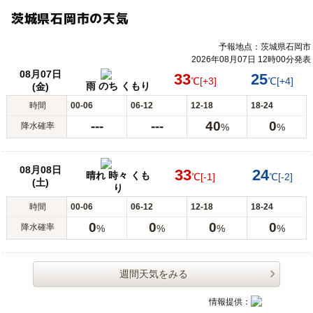
茨城県石岡市の天気
予報地点：茨城県石岡市
2026年08月07日 12時00分発表
08月07日
33
25
℃
[+3]
℃
[+4]
雨 のち くもり
(金)
時間
00-06
06-12
12-18
18-24
---
---
40
0
降水確率
%
%
08月08日
33
24
晴れ 時々 くも
℃
[-1]
℃
[-2]
(土)
り
時間
00-06
06-12
12-18
18-24
0
0
0
0
降水確率
%
%
%
%
週間天気をみる
情報提供：