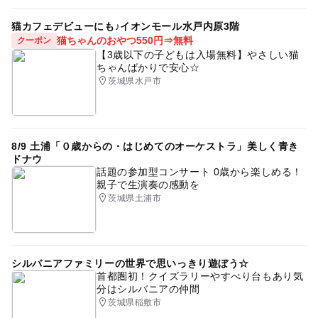
猫カフェデビューにも♪イオンモール水戸内原3階
猫ちゃんのおやつ550円⇒無料
クーポン
【3歳以下の子どもは入場無料】やさしい猫
ちゃんばかりで安心☆
茨城県水戸市
8/9 土浦「０歳からの・はじめてのオーケストラ」美しく青き
ドナウ
話題の参加型コンサート 0歳から楽しめる！
親子で生演奏の感動を
茨城県土浦市
シルバニアファミリーの世界で思いっきり遊ぼう☆
首都圏初！クイズラリーやすべり台もあり気
分はシルバニアの仲間
茨城県稲敷市