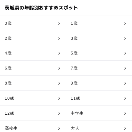
茨城県の年齢別おすすめスポット
0歳
1歳
2歳
3歳
4歳
5歳
6歳
7歳
8歳
9歳
10歳
11歳
12歳
中学生
高校生
大人