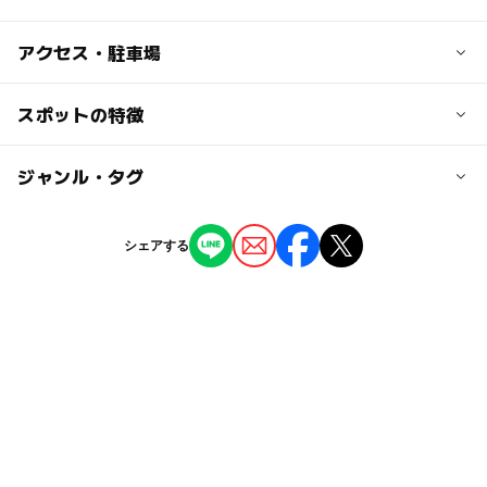
アクセス・駐車場
交通アクセス
スポットの特徴
車の場合：常磐道千代田石岡IC下車30分
電車の場合：常磐線羽鳥駅（無料送迎します）
◯
ー
駐車場あり
ジャンル・タグ
駅から近い
近くの駅
ー
ー
授乳室あり
託児所
ジャンル
シェアする
岩間駅
スポーツ施設
ー
ー
雨でもOK
ベビーカーOK
羽鳥駅
タグ
◯
ー
食事持込OK
レストラン
駐車場詳細
運動・体を動かす
下館・真壁・桜川
常磐線
ー
ー
売店
オムツ交換台
無料／30台
アウトドア
GW(ゴールデンウィーク)2027
レジャー
無料送迎
夏休み2026
外遊び
秋のお出かけ2026