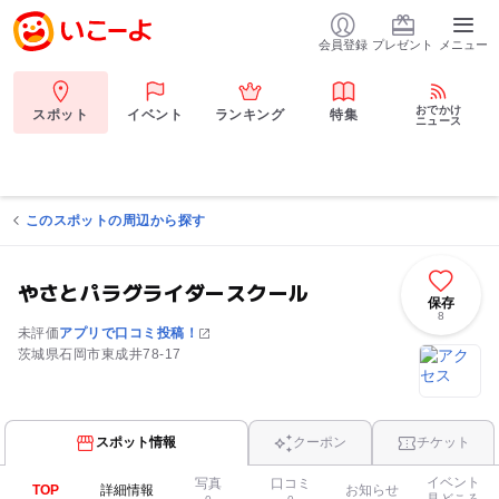
会員登録
プレゼント
メニュー
おでかけ
スポット
イベント
ランキング
特集
ニュース
このスポットの周辺から探す
やさとパラグライダースクール
保存
8
未評価
アプリで口コミ投稿！
茨城県石岡市東成井78-17
スポット情報
クーポン
チケット
イベント
写真
口コミ
TOP
詳細情報
お知らせ
見どころ