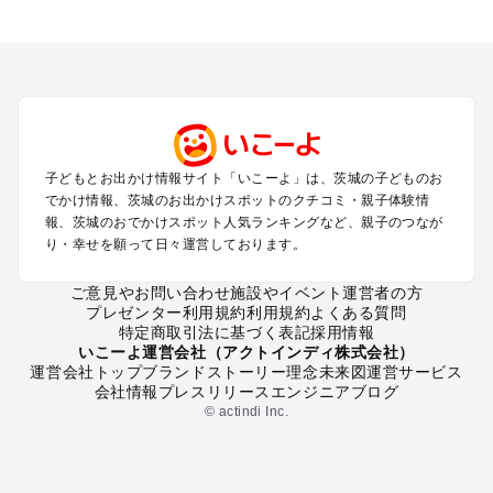
茨城のエリアからプール子ども連れのお出かけスポット
を探す
柏・松戸・野田・取手のプールお出かけ
つくば・守谷・牛久のプールお出かけ
水戸・笠間のプールお出かけ
久喜・行田・加須・羽生のプールお出かけ
土浦・霞ヶ浦・鹿島・潮来のプールお出かけ
子どもとお出かけ情報サイト「いこーよ」は、茨城の子どものお
大洗・ひたちなかのプールお出かけ
でかけ情報、茨城のお出かけスポットのクチコミ・親子体験情
熊谷・太田・足利・古河のプールお出かけ
報、茨城のおでかけスポット人気ランキングなど、親子のつなが
日立・北茨城・奥久慈のプールお出かけ
り・幸せを願って日々運営しております。
常総・結城・桜川・境のプールお出かけ
ご意見やお問い合わせ
施設やイベント運営者の方
プレゼンター利用規約
利用規約
よくある質問
茨城の定番お出かけスポット
特定商取引法に基づく表記
採用情報
茨城の遊園地
いこーよ運営会社（アクトインディ株式会社）
運営会社トップ
ブランドストーリー
理念
未来図
運営サービス
茨城の動物園
会社情報
プレスリリース
エンジニアブログ
茨城のバーベキュー
© actindi Inc.
茨城の釣り
茨城の牧場
茨城のプール