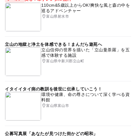
110cm&5歳以上からOK!爽快な風と森の中を
北陸
学習施設
夏休み自由研究
巡るアドベンチャー
富山県射水市
シルバーウィーク2026
当日参加可
ゴールデンウィーク2016
GW(ゴールデンウィーク)2016
秋のお出かけ2026
立山の地獄と浄土を体感できる！まんだら遊苑へ
立山信仰の世界を描いた「立山曼荼羅」を五
夏休み2026
北陸3県お出かけ
室内
感で体験する施設
富山県中新川郡立山町
冬休み2025-2026
土日祝日いずれか見学可
無料
gw2015
駐車場あり
北アルプス
食品
イタイイタイ病の教訓を後世に伝承していこう！
環境や健康、命の尊さについて深く学べる資
料館
富山県富山市
公募写真展「あなたが見つけた街かどの昭和」