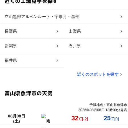
近くの工場見学を探す
立山黒部アルペンルート・宇奈月・黒部
長野県
山梨県
新潟県
石川県
福井県
近くのスポットを探す
富山県魚津市の天気
予報地点：富山県魚津市
2026年08月08日 18時00分発表
08月08日
32
25
℃
[-2]
℃
[0]
雨
(土)