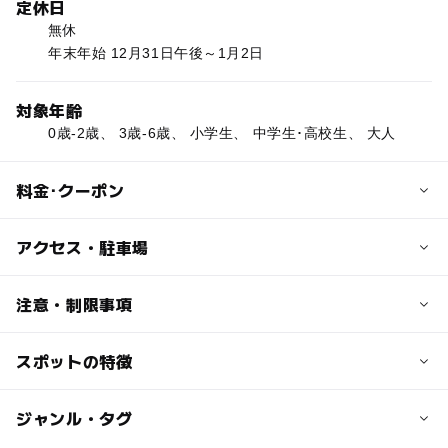
定休日
無休
年末年始 12月31日午後～1月2日
対象年齢
0歳-2歳、 3歳-6歳、 小学生、 中学生･高校生、 大人
料金･クーポン
子供の料金
アクセス・駐車場
入館無料
交通アクセス
注意・制限事項
大人の料金
北陸道魚津ICから国道8号経由2km6分
入館無料
スポットの特徴
【工場見学情報】
近くの駅
予約：10人未満は不要。10人以上は必須。
予約方法：電話・ファックス・予約フォームのいずれか
電鉄魚津駅
◯
ー
駐車場あり
ジャンル・タグ
駅から近い
年齢制限：無し