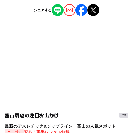
所要時間：10人未満は自由見学、10人以上はおおむね30
西魚津駅
ー
ー
授乳室あり
託児所
ジャンル
分。
シェアする
見学特典：試食
工場見学
◯
ー
雨でもOK
ベビーカーOK
魚津駅
料金：無料
その他条件：職人による細工かまぼこ実演の見学予約は、
タグ
団体様に限らせて頂いております。予めご了承願います。
ー
ー
食事持込OK
レストラン
駐車場詳細
また、かまぼこ工場の稼動時間外は、かまぼこの紹介コー
夏休み・自由研究2026
北陸3県
北陸(富山県
自家用車 50台（大型バス収容可能）
ナーでビデオをご覧頂いております。
◯
ー
売店
オムツ交換台
平日見学可
福井県)
自由研究おすすめスポット
春休み2027
GW2016
北陸遊び場
雨でも遊べる
GW(ゴールデンウィーク)2027
石川県
三連休
雨の日でもOK
富山湾
雨の日おでかけ
北陸3県子連れ
事前予約必要
ミュージアム
滑川・魚津
雨でも楽しめる
遊びと学び
富山周辺の注目お出かけ
北陸子連れ
北陸お出かけ
所要時間30分～60分
最新のアスレチック&ジップライン！富山の人気スポット
GW(ゴールデンウィーク)2015
北陸3県遊び場
GW
安心！軍手レンタル無料
クーポン