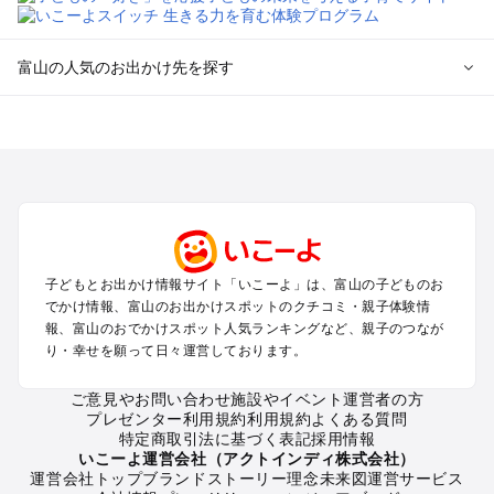
富山の人気のお出かけ先を探す
富山のエリアからプール子ども連れのお出かけスポット
を探す
高岡・氷見・砺波・五箇山・庄川のプールお出かけ
富山・八尾のプールお出かけ
立山黒部アルペンルート・宇奈月・黒部のプールお出かけ
富山の定番お出かけスポット
子どもとお出かけ情報サイト「いこーよ」は、富山の子どものお
富山の遊園地
でかけ情報、富山のお出かけスポットのクチコミ・親子体験情
富山の動物園
報、富山のおでかけスポット人気ランキングなど、親子のつなが
り・幸せを願って日々運営しております。
富山のバーベキュー
富山の釣り
ご意見やお問い合わせ
施設やイベント運営者の方
富山の牧場
プレゼンター利用規約
利用規約
よくある質問
富山のプール
特定商取引法に基づく表記
採用情報
富山のアスレチック
いこーよ運営会社（アクトインディ株式会社）
運営会社トップ
ブランドストーリー
理念
未来図
運営サービス
富山の公園・総合公園