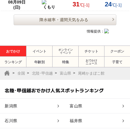
08月09日
31
24
℃
[-1]
℃
[-1]
くもり
(日)
降水確率・週間天気をみる
情報提供：
オンライン
おでかけ
イベント
チケット
クーポン
イベント
おでかけ
ランキング
年齢別
特集
子育て
ニュース
全国
北陸･甲信越
富山県
尾崎かまぼこ館
北陸･甲信越おでかけ人気スポットランキング
新潟県
富山県
石川県
福井県