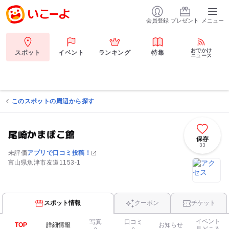
会員登録
プレゼント
メニュー
おでかけ
スポット
イベント
ランキング
特集
ニュース
このスポットの周辺から探す
尾崎かまぼこ館
保存
33
未評価
アプリで口コミ投稿！
富山県魚津市友道1153-1
スポット情報
クーポン
チケット
イベント
写真
口コミ
TOP
詳細情報
お知らせ
見どころ