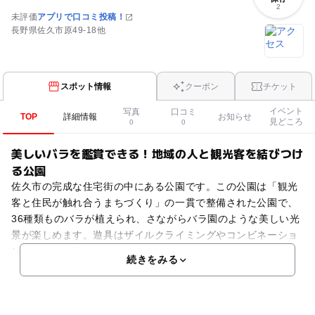
2
未評価
アプリで口コミ投稿！
長野県佐久市原49-18他
スポット情報
クーポン
チケット
イベント
写真
口コミ
TOP
詳細情報
お知らせ
見どころ
0
0
美しいバラを鑑賞できる！地域の人と観光客を結びつけ
る公園
佐久市の完成な住宅街の中にある公園です。この公園は「観光
客と住民が触れ合うまちづくり」の一貫で整備された公園で、
36種類ものバラが植えられ、さながらバラ園のような美しい光
景が楽しめます。遊具はザイルクライミングやコンビネーショ
ン遊具が設置され、子どもも思い切り楽しめます。屋根付き
続きをみる