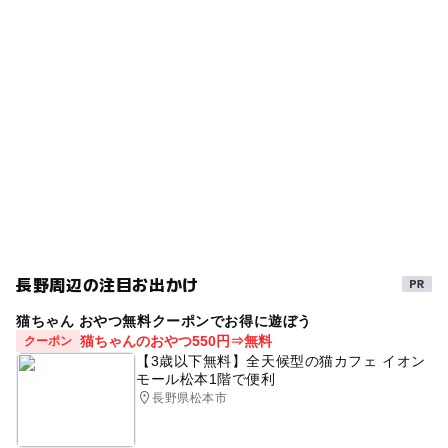
タグ
◯
ー
食事持込OK
レストラン
滑津駅
トイレあり
ザイルクライミング
夏休み2026
ー
ー
売店
オムツ交換台
駐車可能台数
ベンチあり
バラ
コンビネーション遊具
9台
冬休み2025-2026
無料施設
複合遊具
スプリング遊具
春休み2027
駐車場料金
無料
長野周辺の注目お出かけ
猫ちゃん おやつ無料クーポンでお得に遊ぼう
猫ちゃんのおやつ550円⇒無料
クーポン
【3歳以下無料】全天候型の猫カフェ イオン
モール松本1階で便利
長野県松本市