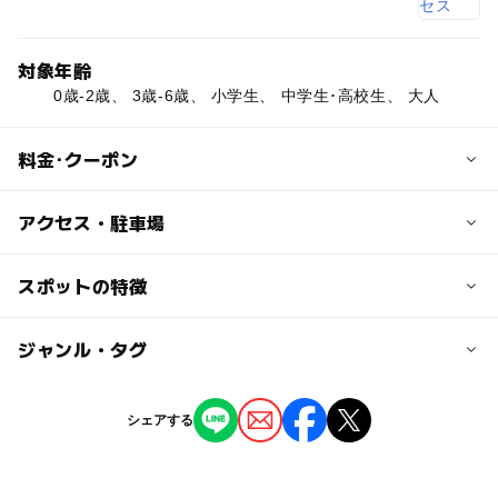
対象年齢
0歳-2歳、 3歳-6歳、 小学生、 中学生･高校生、 大人
料金･クーポン
子供の料金
アクセス・駐車場
無料
交通アクセス
スポットの特徴
大人の料金
八ヶ岳高原線 中込駅より車で約6分
無料
◯
ー
駐車場あり
ジャンル・タグ
駅から近い
近くの駅
中込駅
ー
ー
授乳室あり
託児所
ジャンル
シェアする
公園・総合公園
ー
◯
雨でもOK
ベビーカーOK
太田部駅