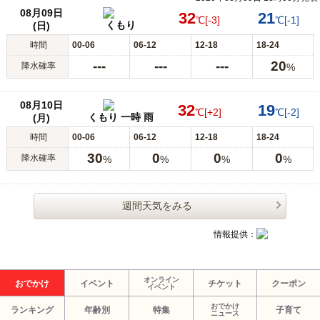
08月09日
32
21
℃
[-3]
℃
[-1]
くもり
(日)
時間
00-06
06-12
12-18
18-24
---
---
---
20
降水確率
%
08月10日
32
19
℃
[+2]
℃
[-2]
くもり 一時 雨
(月)
時間
00-06
06-12
12-18
18-24
30
0
0
0
降水確率
%
%
%
%
週間天気をみる
情報提供：
オンライン
おでかけ
イベント
チケット
クーポン
イベント
おでかけ
ランキング
年齢別
特集
子育て
ニュース