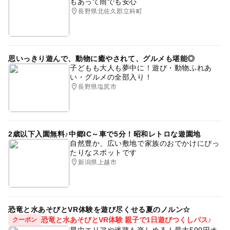
もあって雨でも安心
長野県北佐久郡立科町
思いっきり遊んで、動物に癒やされて、グルメも堪能◎
子どもも大人も夢中に！遊び・動物ふれあ
い・グルメの全部入り！
長野県塩尻市
2歳以下入園無料♪中郷IC～車で5分！昭和レトロな遊園地
自然豊か、広い敷地で家族のおでかけにぴっ
たりなスポットです
新潟県上越市
恐竜と水あそびとVR体験を遊び尽くせる夏のノルン☆
恐竜と水あそびとVR体験 親子で1日遊びつくしパス♪
クーポン