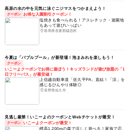
高原の水の中を元気に泳ぐニジマスをつかまえよう！
お得な入園割引クーポン！
クーポン
塩焼きも食べられる！アスレチック・遊園地
もあって遊びいっぱい
群馬県吾妻郡嬬恋村
今夏は「バブルプール」が新登場！泡まみれを楽しもう！
クーポン
いこーよクーポンでお得に遊ぼう！キッズランドが遊び放題の「1
日フリーパス」が最安値！
上信越自動車道「佐久平PA」直結！「涼」を
感じるひんやり体験◎
長野県佐久市
見逃し厳禁！いこーよのクーポンとWebチケットが最安！
いこーよクーポンが最安！
クーポン
標高1,200mの森で涼しく遊べる！家族で忍