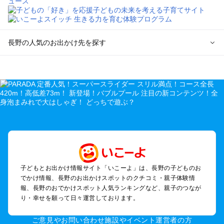
長野の人気のお出かけ先を探す
長野のエリアからプール子ども連れのお出かけスポット
を探す
軽井沢・万座・嬬恋・北軽井沢のプールお出かけ
松本・上高地・諏訪・乗鞍・美ヶ原のプールお出かけ
長野・戸隠・小布施のプールお出かけ
上田・佐久・小諸・別所のプールお出かけ
伊那・駒ヶ根・飯田・昼神（伊那路）のプールお出かけ
蓼科・白樺湖・車山・女神湖・姫木平のプールお出かけ
安曇野・大町のプールお出かけ
子どもとお出かけ情報サイト「いこーよ」は、長野の子どものお
白馬・小谷のプールお出かけ
でかけ情報、長野のお出かけスポットのクチコミ・親子体験情
八ヶ岳・野辺山・富士見・原村・小海線沿線のプールお出かけ
報、長野のおでかけスポット人気ランキングなど、親子のつなが
木曽路・木曽周辺のプールお出かけ
り・幸せを願って日々運営しております。
野沢・志賀高原周辺のプールお出かけ
飯山・斑尾・信濃町・黒姫のプールお出かけ
ご意見やお問い合わせ
施設やイベント運営者の方