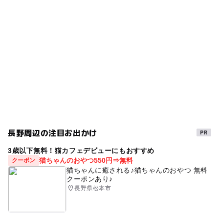
タグ
ー
ー
食事持込OK
レストラン
柳原駅
キッズメニュー
オムライス
雨の日おでかけ
ー
ー
売店
オムツ交換台
雨でも楽しめる
子供向けメニューあり
雨の日でもOK
ドリンクバー
座敷あり
小上がり
雨でも遊べる
長野周辺の注目お出かけ
3歳以下無料！猫カフェデビューにもおすすめ
猫ちゃんのおやつ550円⇒無料
クーポン
猫ちゃんに癒される♪猫ちゃんのおやつ 無料
クーポンあり♪
長野県松本市