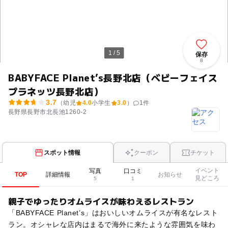
1 / 5
保存
8
BABYFACE Planet’s長野北店（ベビーフェイス
プラネッツ長野北店）
3.7
（幼児
4.0
小学生
3.0
）
1
件
長野県長野市北長池1260-2
スポット情報
クーポン
チケット
イベント
写真
口コミ
TOP
詳細情報
お知らせ
見どころ
5
1
親子でゆったりオムライスが味わえるレストラン
「BABYFACE Planet’s」はおいしいオムライスが有名なレスト
ラン。オシャレな店内はまるで海外に来たような雰囲気を味わ