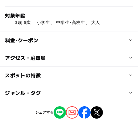
対象年齢
3歳-6歳、 小学生、 中学生･高校生、 大人
料金･クーポン
子供の料金
アクセス・駐車場
【キッズメニュー（小学生以下限定メニュー）】
オムライスプレート・パスタプレート 各450円
交通アクセス
スポットの特徴
【ドリンクバー】 小学生190円／小学生未満無料
長野電鉄長野線 附属中学前駅より徒歩12分
ー
ー
駐車場あり
ジャンル・タグ
駅から近い
近くの駅
附属中学前駅
ー
ー
授乳室あり
託児所
ジャンル
シェアする
レストラン・カフェ
◯
ー
雨でもOK
ベビーカーOK
朝陽駅