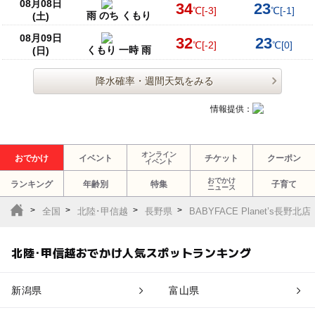
08月08日
34
23
℃
[-3]
℃
[-1]
雨 のち くもり
(土)
08月09日
32
23
℃
[-2]
℃
[0]
くもり 一時 雨
(日)
降水確率・週間天気をみる
情報提供：
オンライン
おでかけ
イベント
チケット
クーポン
イベント
おでかけ
ランキング
年齢別
特集
子育て
ニュース
全国
北陸･甲信越
長野県
BABYFACE Planet’s
北陸･甲信越おでかけ人気スポットランキング
新潟県
富山県