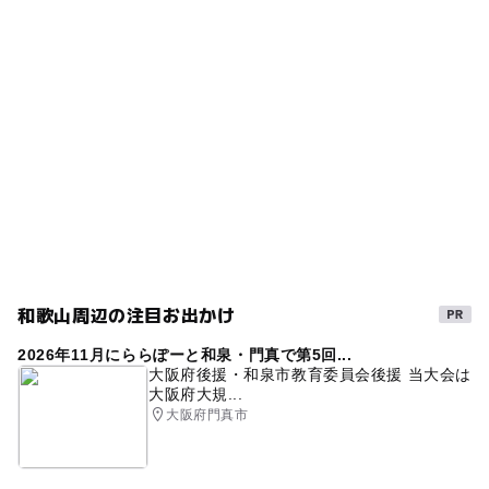
タグ
ー
ー
食事持込OK
レストラン
食べ比べ
雨でも遊べる
4月イチゴ狩り
九度山駅
ー
ー
売店
オムツ交換台
5月イチゴ狩り
3月イチゴ狩り
紅ほっぺ
駐車可能台数
雨でも楽しめる
冬休み2025-2026
2歳以下無料
10台
穴場
食べ放題
雨の日でもOK
白いちご
おいCベリー
春休み2027
雨の日おでかけ
冬のお出かけ
GW(ゴールデンウィーク)2027
まりひめ
高設栽培
和歌山周辺の注目お出かけ
2026年11月にららぽーと和泉・門真で第5回...
大阪府後援・和泉市教育委員会後援 当大会は
大阪府大規...
大阪府門真市