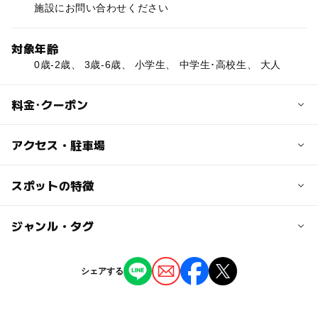
施設にお問い合わせください
対象年齢
0歳-2歳、 3歳-6歳、 小学生、 中学生･高校生、 大人
料金･クーポン
子供の料金
アクセス・駐車場
施設にお問い合わせください
交通アクセス
スポットの特徴
大人の料金
近畿自動車道 美原ICより 約70分
施設にお問い合わせください
京奈和自動車道 高野口ICより県道13経由で8分
◯
ー
駐車場あり
ジャンル・タグ
駅から近い
近くの駅
ー
ー
授乳室あり
託児所
ジャンル
シェアする
高野口駅
いちご狩り
◯
ー
雨でもOK
ベビーカーOK
中飯降駅