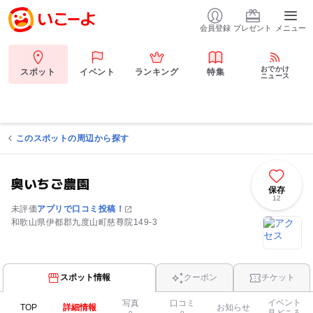
会員登録
プレゼント
メニュー
おでかけ
スポット
イベント
ランキング
特集
ニュース
このスポットの周辺から探す
奥いちご農園
保存
12
未評価
アプリで口コミ投稿！
和歌山県伊都郡九度山町慈尊院149-3
スポット情報
クーポン
チケット
イベント
写真
口コミ
TOP
詳細情報
お知らせ
見どころ