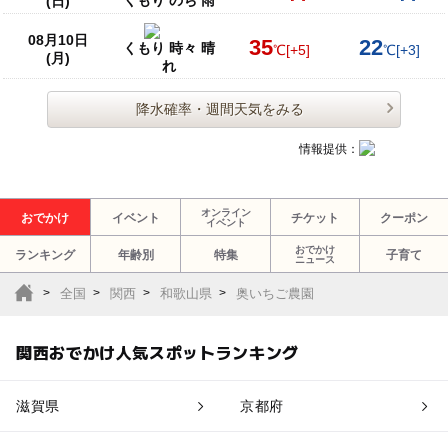
(日)
08月10日
35
22
くもり 時々 晴
℃
[+5]
℃
[+3]
(月)
れ
降水確率・週間天気をみる
情報提供：
オンライン
おでかけ
イベント
チケット
クーポン
イベント
おでかけ
ランキング
年齢別
特集
子育て
ニュース
全国
関西
和歌山県
奥いちご農園
関西おでかけ人気スポットランキング
滋賀県
京都府