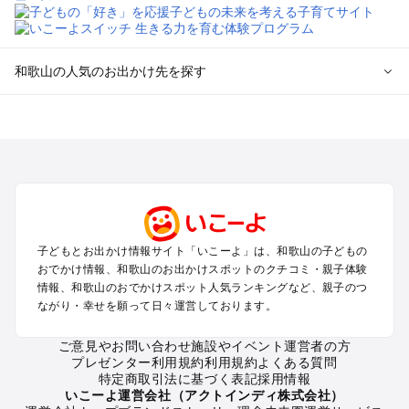
和歌山の人気のお出かけ先を探す
和歌山のエリアからプール子ども連れのお出かけスポッ
トを探す
和歌山市・加太・和歌浦・紀の川のプールお出かけ
白浜・龍神のプールお出かけ
有田・御坊・日高のプールお出かけ
勝浦・串本・すさみのプールお出かけ
高野山のプールお出かけ
子どもとお出かけ情報サイト「いこーよ」は、和歌山の子どもの
新宮・本宮・中辺路のプールお出かけ
おでかけ情報、和歌山のお出かけスポットのクチコミ・親子体験
情報、和歌山のおでかけスポット人気ランキングなど、親子のつ
和歌山の定番お出かけスポット
ながり・幸せを願って日々運営しております。
和歌山の遊園地
ご意見やお問い合わせ
施設やイベント運営者の方
和歌山の動物園
プレゼンター利用規約
利用規約
よくある質問
和歌山のバーベキュー
特定商取引法に基づく表記
採用情報
和歌山の釣り
いこーよ運営会社（アクトインディ株式会社）