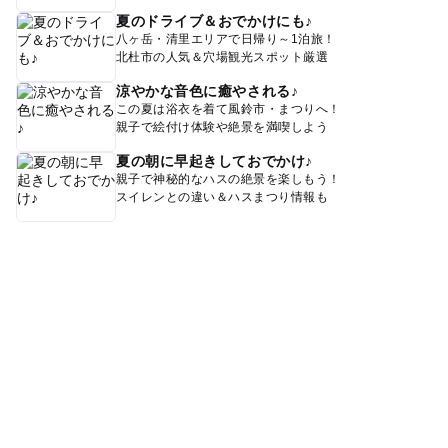
夏のドライブ＆おでかけにも♪
八ヶ岳・清里エリアで日帰り～1泊旅！
北杜市の人気＆穴場観光スポット厳選
涼やかな音色に癒やされる♪
この夏は浴衣を着て風鈴市・まつりへ！
親子で絵付け体験や絶景を満喫しよう
夏の朝に早起きしておでかけ♪
親子で神秘的なハスの絶景を楽しもう！
スイレンとの違い＆ハスまつり情報も