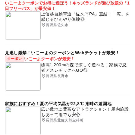
いこーよクーポンでお得に遊ぼう！キッズランドが遊び放題の「1
日フリーパス」が最安値！
上信越自動車道「佐久平PA」直結！「涼」を
感じるひんやり体験◎
長野県佐久市
見逃し厳禁！いこーよのクーポンとWebチケットが最安！
いこーよクーポンが最安！
クーポン
標高1,200mの森で涼しく遊べる！家族で忍
者アスレチックへGO◎
長野県長野市
家族におすすめ！夏の平均気温が22,8℃ 湖畔の遊園地
広い敷地に豊富なアトラクション！屋内施設
もあって雨でも安心
長野県北佐久郡立科町