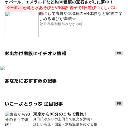
オパール、エメラルドなど約30種類の宝石さがしに夢中！
恐竜と水あそびとVR体験 親子で1日遊びつくしパス♪
クーポン
他にも昆虫展や100種のVR体験など家族で楽
しめる遊びが満載☆
群馬県利根郡みなかみ町
お出かけ家族にイチオシ情報
あなたにおすすめの記事
いこーよとりっぷ 注目記事
東京から90分のまちで夏旅！
真田氏ゆかりの上田市で観光を満喫♪
涼しい高原・国宝・別所温泉をめぐる旅