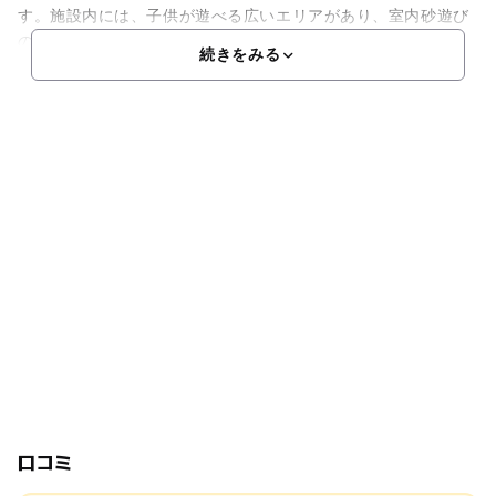
す。施設内には、子供が遊べる広いエリアがあり、室内砂遊び
の広場やボールプール、ブロックなどがあり、1日いても
続きをみる
口コミ