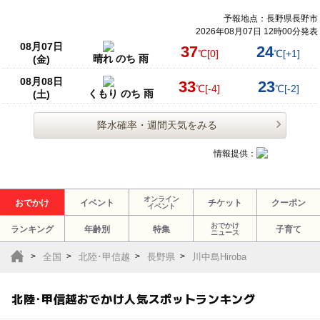
予報地点：長野県長野市
2026年08月07日 12時00分発表
08月07日
37
24
℃
[0]
℃
[+1]
晴れ のち 雨
(金)
08月08日
33
23
℃
[-4]
℃
[-2]
くもり のち 雨
(土)
降水確率・週間天気をみる
情報提供：
オンライン
おでかけ
イベント
チケット
クーポン
イベント
おでかけ
ランキング
年齢別
特集
子育て
ニュース
全国
北陸･甲信越
長野県
川中島Hiroba
北陸･甲信越おでかけ人気スポットランキング