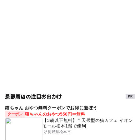
タグ
ー
ー
食事持込OK
レストラン
スイーツ
雨の日でもOK
ー
◯
売店
オムツ交換台
GW(ゴールデンウィーク)2027
室内砂場
砂場
ボールプール
雨でも楽しめる
雨でも遊べる
カフェ併設
カフェあり
雨の日おでかけ
キッズスペース
キッズスペースあり
長野周辺の注目お出かけ
猫ちゃん おやつ無料クーポンでお得に遊ぼう
猫ちゃんのおやつ550円⇒無料
クーポン
【3歳以下無料】全天候型の猫カフェ イオン
モール松本1階で便利
長野県松本市