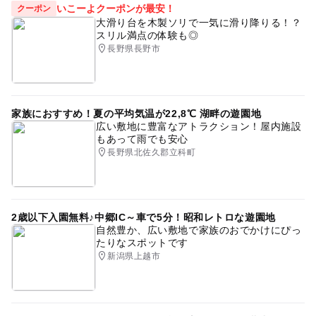
いこーよクーポンが最安！
クーポン
大滑り台を木製ソリで一気に滑り降りる！？
スリル満点の体験も◎
長野県長野市
家族におすすめ！夏の平均気温が22,8℃ 湖畔の遊園地
広い敷地に豊富なアトラクション！屋内施設
もあって雨でも安心
長野県北佐久郡立科町
2歳以下入園無料♪中郷IC～車で5分！昭和レトロな遊園地
自然豊か、広い敷地で家族のおでかけにぴっ
たりなスポットです
新潟県上越市