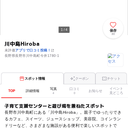
1 / 4
保存
30
川中島Hiroba
未評価
アプリで口コミ投稿！
長野県長野市川中島町今井1780-1
スポット情報
クーポン
チケット
イベント
写真
口コミ
TOP
詳細情報
お知らせ
見どころ
4
0
子育て支援センターと遊び場を兼ねたスポット
長野市川中島町にある「川中島Hiroba」。親子でゆったりでき
るカフェ、スイーツ、ジュースショップ、美容院、コインラン
ドリーなど、さまざまな施設がある便利で楽しいスポットで