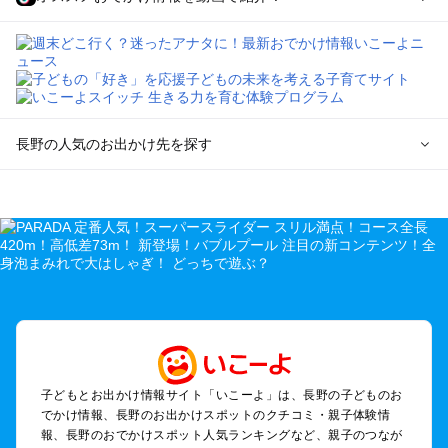
長野の人気のお出かけ先を探す
長野のエリアからプール子ども連れのお出かけスポット
を探す
軽井沢・万座・嬬恋・北軽井沢のプールお出かけ
松本・上高地・諏訪・乗鞍・美ヶ原のプールお出かけ
長野・戸隠・小布施のプールお出かけ
上田・佐久・小諸・別所のプールお出かけ
伊那・駒ヶ根・飯田・昼神（伊那路）のプールお出かけ
蓼科・白樺湖・車山・女神湖・姫木平のプールお出かけ
安曇野・大町のプールお出かけ
子どもとお出かけ情報サイト「いこーよ」は、長野の子どものお
白馬・小谷のプールお出かけ
でかけ情報、長野のお出かけスポットのクチコミ・親子体験情
八ヶ岳・野辺山・富士見・原村・小海線沿線のプールお出かけ
報、長野のおでかけスポット人気ランキングなど、親子のつなが
木曽路・木曽周辺のプールお出かけ