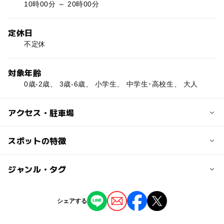
10時00分 ～ 20時00分
定休日
不定休
対象年齢
0歳-2歳、 3歳-6歳、 小学生、 中学生･高校生、 大人
アクセス・駐車場
近くの駅
スポットの特徴
今井駅
◯
ー
駐車場あり
ジャンル・タグ
駅から近い
川中島駅
◯
◯
授乳室あり
託児所
ジャンル
シェアする
ショッピング
◯
ー
雨でもOK
ベビーカーOK