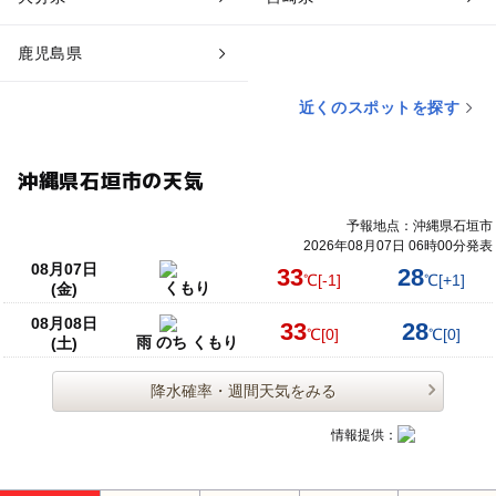
鹿児島県
近くのスポットを探す
沖縄県石垣市の天気
予報地点：沖縄県石垣市
2026年08月07日 06時00分発表
08月07日
33
28
℃
[-1]
℃
[+1]
くもり
(金)
08月08日
33
28
℃
[0]
℃
[0]
雨 のち くもり
(土)
降水確率・週間天気をみる
情報提供：