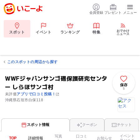
会員登録
プレゼント
メニュー
おでかけ
スポット
イベント
ランキング
特集
ニュース
このスポットの周辺から探す
WWFジャパンサンゴ礁保護研究センタ
ー しらほサンゴ村
保存
5
未評価
アプリで口コミ投稿！
沖縄県石垣市白保118
スポット情報
クーポン
チケット
イベント
写真
口コミ
TOP
詳細情報
お知らせ