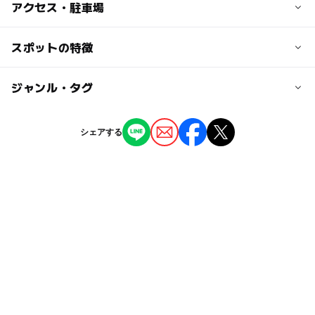
子供の料金
アクセス・駐車場
無料
交通アクセス
スポットの特徴
大人の料金
白保小学校前から徒歩5分
無料
◯
ー
駐車場あり
ジャンル・タグ
駅から近い
駐車可能台数
4台
ー
ー
授乳室あり
託児所
ジャンル
シェアする
その他
◯
◯
雨でもOK
ベビーカーOK
駐車場料金
無料
タグ
◯
ー
食事持込OK
レストラン
環境
雨の日おでかけ
雨でも遊べる
ー
ー
売店
オムツ交換台
雨の日でもOK
雨でも楽しめる
サンゴ
資料
無料施設