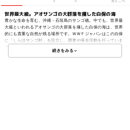
見どころ
0
0
世界最大級。アオサンゴの大群落を擁した白保の海
豊かな生命を育む、沖縄・石垣島のサンゴ礁。中でも、世界最
大級といわれるアオサンゴの大群落を擁した白保の海は、世界
的にも貴重な自然が残る場所です。ＷＷＦジャパンはこの白保
に「しらほサンゴ村」を設立し、調査や保全活動を行っていま
す。※以前にはあのお魚大好きでおなじみ、「さかなクン」が
続きをみる