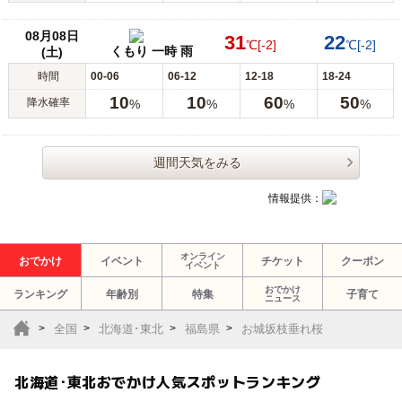
08月08日
31
22
℃
[-2]
℃
[-2]
くもり 一時 雨
(土)
時間
00-06
06-12
12-18
18-24
10
10
60
50
降水確率
%
%
%
%
週間天気をみる
情報提供：
オンライン
おでかけ
イベント
チケット
クーポン
イベント
おでかけ
ランキング
年齢別
特集
子育て
ニュース
全国
北海道･東北
福島県
お城坂枝垂れ桜
北海道･東北おでかけ人気スポットランキング