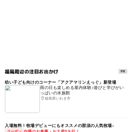
駐車場詳細
無料施設
シダレザクラ
ー
ー
売店
オムツ交換台
そばにある役場の駐車場をご利用下さい。
GW(ゴールデンウィーク)2027
もしもツアーズ
春休み2027
桜お花見2027
夏休み2026
夜桜のライトアップ
福島周辺の注目お出かけ
幼い子ども向けのコーナー「アクアマリンえっぐ」新登場
雨の日も楽しめる屋内体験♪遊びと学びがい
っぱいの水族館
福島県いわき市
入場無料！牧場デビューにもオススメの那須の人気牧場♪
自慢のお食事・お土産5％引！
クーポン