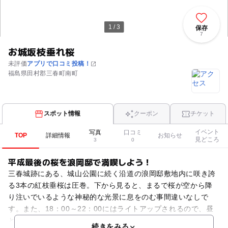
1 / 3
保存
7
お城坂枝垂れ桜
未評価
アプリで口コミ投稿！
福島県田村郡三春町南町
スポット情報
クーポン
チケット
イベント
写真
口コミ
TOP
詳細情報
お知らせ
見どころ
3
0
平成最後の桜を浪岡邸で満喫しよう！
三春城跡にある、城山公園に続く沿道の浪岡邸敷地内に咲き誇
る3本の紅枝垂桜は圧巻。下から見ると、まるで桜が空から降
り注いでいるような神秘的な光景に息をのむ事間違いなしで
す。また、18：00～22：00にはライトアップされるので、昼
とは違う夜桜を堪能できるのも魅力。せっかくの桜の季節
続きをみる