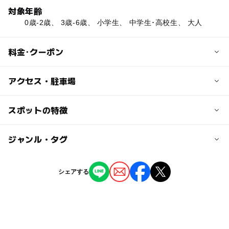
対象年齢
0歳-2歳、 3歳-6歳、 小学生、 中学生･高校生、 大人
料金･クーポン
子供の料金
アクセス・駐車場
なし
交通アクセス
スポットの特徴
大人の料金
みはる駅から車で10分
なし
ー
◯
駐車場あり
ジャンル・タグ
駅から近い
駐車可能台数
50台
ー
ー
授乳室あり
託児所
ジャンル
シェアする
自然景観
◯
ー
雨でもOK
ベビーカーOK
駐車場料金
無料
タグ
ー
ー
食事持込OK
レストラン