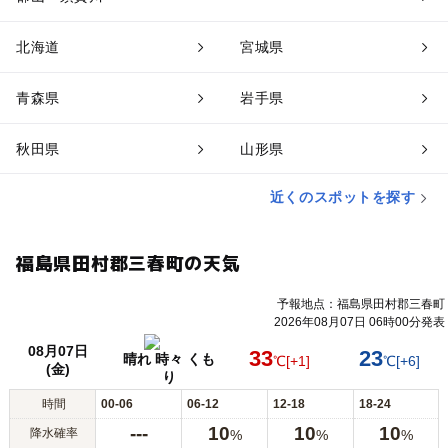
北海道
宮城県
青森県
岩手県
秋田県
山形県
近くのスポットを探す
福島県田村郡三春町の天気
予報地点：福島県田村郡三春町
2026年08月07日 06時00分発表
08月07日
33
23
晴れ 時々 くも
℃
[+1]
℃
[+6]
(金)
り
時間
00-06
06-12
12-18
18-24
---
10
10
10
降水確率
%
%
%