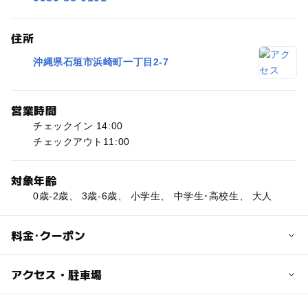
住所
沖縄県石垣市浜崎町一丁目2-7
営業時間
チェックイン 14:00
チェックアウト11:00
対象年齢
0歳-2歳、 3歳-6歳、 小学生、 中学生･高校生、 大人
料金･クーポン
子供の料金
アクセス・駐車場
18歳以下の子どもは、両親または祖父母との同室で 添い
寝の場合に限り無料