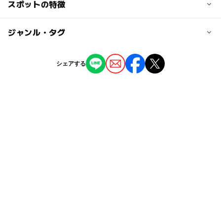
交通アクセス
スポットの特徴
南ぬ島 石垣空港から車で約30分
大人の料金
◯
ー
駐車場あり
ジャンル・タグ
駅から近い
プランにより異なる
駐車可能台数
56台
ー
ー
授乳室あり
託児所
ジャンル
シェアする
ホテル・旅館
◯
ー
雨でもOK
ベビーカーOK
駐車場料金
無料
タグ
ー
ー
食事持込OK
レストラン
駐車場詳細
雨の日おでかけ
雨の日でもOK
雨でも遊べる
ー
ー
売店
オムツ交換台
ホテル敷地内に30台駐車可能
小学生以下添い寝無料
18歳以下無料
小学生以下無料
近隣の３つの駐車場に26台駐車可能
GW(ゴールデンウィーク)2027
添い寝無料
家族旅行
雨でも楽しめる