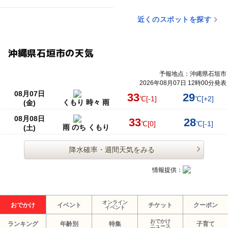
近くのスポットを探す
沖縄県石垣市の天気
予報地点：沖縄県石垣市
2026年08月07日 12時00分発表
08月07日
33
29
℃
[-1]
℃
[+2]
くもり 時々 雨
(金)
08月08日
33
28
℃
[0]
℃
[-1]
雨 のち くもり
(土)
降水確率・週間天気をみる
情報提供：
オンライン
おでかけ
イベント
チケット
クーポン
イベント
おでかけ
ランキング
年齢別
特集
子育て
ニュース