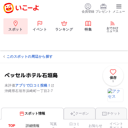
会員登録
プレゼント
メニュー
おでかけ
スポット
イベント
ランキング
特集
ニュース
このスポットの周辺から探す
ベッセルホテル石垣島
保存
1
未評価
アプリで口コミ投稿！
沖縄県石垣市浜崎町一丁目2-7
スポット情報
クーポン
チケット
イベント
写真
口コミ
TOP
詳細情報
お知らせ
見どころ