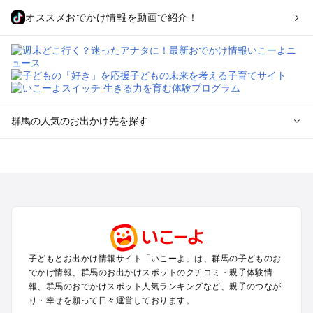
オススメおでかけ情報を動画で紹介！
群馬の人気のお出かけ先を探す
群馬のエリアからプール子ども連れのお出かけスポット
を探す
高崎・前橋・伊勢崎・榛名のプールお出かけ
軽井沢・万座・嬬恋・北軽井沢のプールお出かけ
熊谷・太田・足利・古河のプールお出かけ
伊香保・渋川のプールお出かけ
赤城・桐生・渡良瀬のプールお出かけ
子どもとお出かけ情報サイト「いこーよ」は、群馬の子どものお
水上・猿ヶ京・月夜野・法師のプールお出かけ
でかけ情報、群馬のお出かけスポットのクチコミ・親子体験情
富岡・藤岡・妙義・安中のプールお出かけ
報、群馬のおでかけスポット人気ランキングなど、親子のつなが
草津・尻焼・花敷のプールお出かけ
り・幸せを願って日々運営しております。