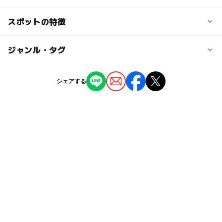
施設にお問い合わせください
交通アクセス
スポットの特徴
大人の料金
北関東道伊勢崎ICから国道17号経由2.5km、約5分
施設にお問い合わせください
◯
ー
駐車場あり
ジャンル・タグ
駅から近い
近くの駅
国定駅
ー
ー
授乳室あり
託児所
ジャンル
シェアする
いちご狩り
◯
◯
雨でもOK
ベビーカーOK
伊勢崎駅
タグ
ー
ー
食事持込OK
レストラン
新伊勢崎駅
5月イチゴ狩り
穴場
6月イチゴ狩り
ー
ー
売店
オムツ交換台
駐車可能台数
1月イチゴ狩り
2月イチゴ狩り
雨の日おでかけ
12台
4月イチゴ狩り
冬休み2025-2026
食べ放題
雨の日でもOK
バリアフリーあり
春休み2027
駐車場料金
無料
やよいひめ
雨でも遊べる
雨でも楽しめる