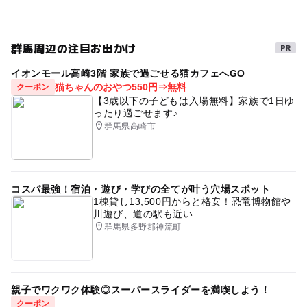
GW(ゴールデンウィーク)2027
ナイター(夜でも楽しめる)
高設栽培
3月イチゴ狩り
群馬周辺の注目お出かけ
イチゴ狩りベビーカー可
冬のお出かけ
イオンモール高崎3階 家族で過ごせる猫カフェへGO
猫ちゃんのおやつ550円⇒無料
クーポン
【3歳以下の子どもは入場無料】家族で1日ゆ
ったり過ごせます♪
群馬県高崎市
コスパ最強！宿泊・遊び・学びの全てが叶う穴場スポット
1棟貸し13,500円からと格安！恐竜博物館や
川遊び、道の駅も近い
群馬県多野郡神流町
親子でワクワク体験◎スーパースライダーを満喫しよう！
クーポン