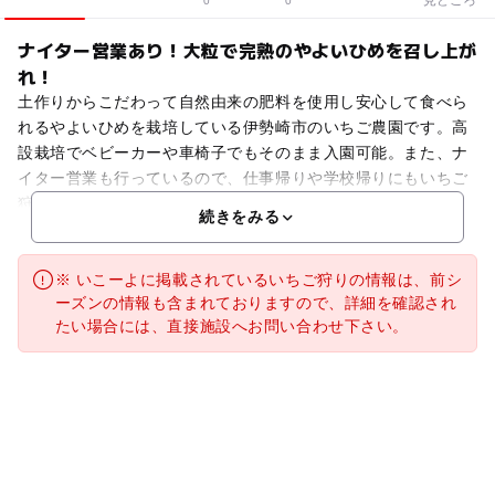
0
0
ナイター営業あり！大粒で完熟のやよいひめを召し上が
れ！
土作りからこだわって自然由来の肥料を使用し安心して食べら
れるやよいひめを栽培している伊勢崎市のいちご農園です。高
設栽培でベビーカーや車椅子でもそのまま入園可能。また、ナ
イター営業も行っているので、仕事帰りや学校帰りにもいちご
狩りが楽しめます！（ナイターは要予約） 直売所では新鮮な
続きをみる
※ いこーよに掲載されているいちご狩りの情報は、前シ
ーズンの情報も含まれておりますので、詳細を確認され
たい場合には、直接施設へお問い合わせ下さい。