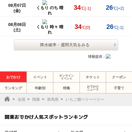
08月07日
34
26
くもり のち 晴
℃
[-1]
℃
[+2]
(金)
れ
08月08日
34
26
くもり 時々 晴
℃
[0]
℃
[-1]
(土)
れ
降水確率・週間天気をみる
情報提供：
オンライン
おでかけ
イベント
チケット
クーポン
イベント
おでかけ
ランキング
年齢別
特集
子育て
ニュース
全国
関東
群馬県
いちご畑ベリーベリー
関東おでかけ人気スポットランキング