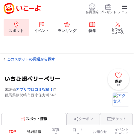
会員登録
プレゼント
メニュー
おでかけ
スポット
イベント
ランキング
特集
ニュース
このスポットの周辺から探す
いちご畑ベリーベリー
保存
45
未評価
アプリで口コミ投稿！
群馬県伊勢崎市西小保方町542
スポット情報
クーポン
チケット
イベント
写真
口コミ
TOP
詳細情報
お知らせ
見どころ