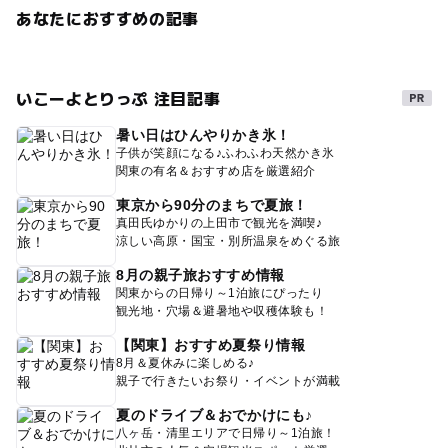
あなたにおすすめの記事
いこーよとりっぷ 注目記事
暑い日はひんやりかき氷！
子供が笑顔になる♪ふわふわ天然かき氷
関東の有名＆おすすめ店を厳選紹介
東京から90分のまちで夏旅！
真田氏ゆかりの上田市で観光を満喫♪
涼しい高原・国宝・別所温泉をめぐる旅
8月の親子旅おすすめ情報
関東からの日帰り～1泊旅にぴったり
観光地・穴場＆避暑地や収穫体験も！
【関東】おすすめ夏祭り情報
8月＆夏休みに楽しめる♪
親子で行きたいお祭り・イベントが満載
夏のドライブ＆おでかけにも♪
八ヶ岳・清里エリアで日帰り～1泊旅！