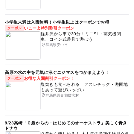
小学生未満は入園無料！小学生以上はクーポンでお得
いこーよ特別割引クーポン
クーポン
軽井沢から車で30分！ミニSL・蒸気機関
車、コイン式遊具で遊ぼう
群馬県安中市
高原の水の中を元気に泳ぐニジマスをつかまえよう！
お得な入園割引クーポン！
クーポン
塩焼きも食べられる！アスレチック・遊園地
もあって遊びいっぱい
群馬県吾妻郡嬬恋村
9/23高崎「０歳からの・はじめてのオーケストラ」美しく青き
ドナウ
０歳から楽しめる！ 大人気の参加体験型クラ