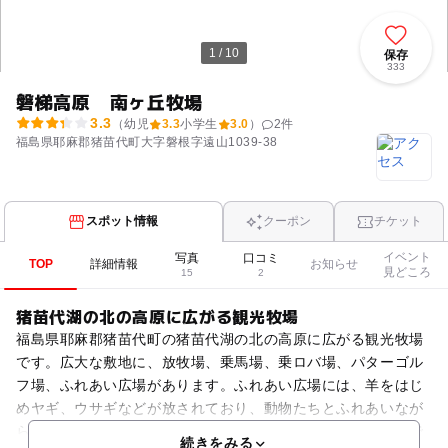
1 / 10
保存
333
磐梯高原 南ヶ丘牧場
3.3
（幼児
3.3
小学生
3.0
）
2
件
福島県耶麻郡猪苗代町大字磐根字遠山1039-38
スポット情報
クーポン
チケット
イベント
写真
口コミ
TOP
詳細情報
お知らせ
見どころ
15
2
猪苗代湖の北の高原に広がる観光牧場
福島県耶麻郡猪苗代町の猪苗代湖の北の高原に広がる観光牧場
です。広大な敷地に、放牧場、乗馬場、乗ロバ場、パターゴル
フ場、ふれあい広場があります。ふれあい広場には、羊をはじ
めヤギ、ウサギなどが放されており、動物たちとふれあいなが
ら、心を和ませることができます。馬やロバに乗って散歩がで
続きをみる