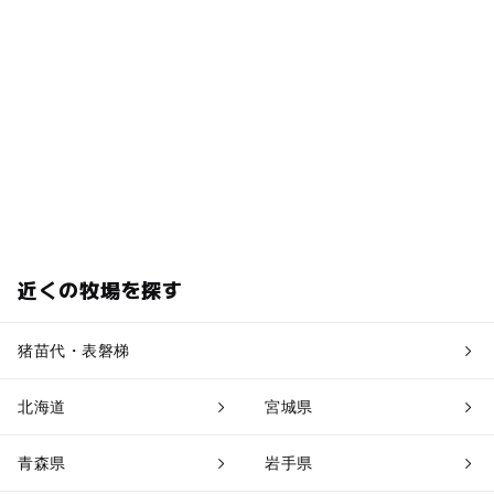
駐車場あり
ドライブ
宿泊
シルバーウィーク2026
アウトドア
節約お出かけ
0円お出かけ
0円スポット
gw2015
家族ゴルフ
涼しい
暑い日でもOK
旅行
ジュニアゴルフ
食べ物作り体験
広大な敷地
Golf
パターゴルフ
アーチェリー
パットパットゴルフ
ソリ遊び
運動・体を動かす
GW
近くの牧場を探す
GW(ゴールデンウィーク)2016
パターゴルフコース
ゴールデンウィーク2016
山荘
1日遊べるスポット
猪苗代・表磐梯
北海道
宮城県
青森県
岩手県