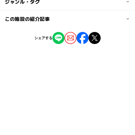
◯
ー
駐車場あり
ジャンル・タグ
駅から近い
絡をお願いいたします。
磐梯町駅
ー
ー
授乳室あり
託児所
ジャンル
この施設の紹介記事
牧場
駐車可能台数
ー
◯
雨でもOK
ベビーカーOK
【福島】2025GWに行きたい！親子で楽しめ
シェアする
250台
るおすすめ牧場4選 動物ふれあい＆グルメ
タグ
も
ー
◯
食事持込OK
レストラン
2025年4月10日
駐車場料金
動物と触れ合う
そり滑り
料理
節約
◯
ー
売店
オムツ交換台
無料
雪そり遊び2025-2026
そり遊び
夏休み2015
動物
節約子連れ
春休み2027
ロバ
ウサギ
ファミリーゴルフ
猪苗代・表磐梯
ソリ滑り
三連休
夏休み2026
子連れokゴルフ
ジンギスカン
穴場
ヤギ
雪そり
節約でおでかけ
無料施設
動物大好き
夏休み2014
子連れゴルフ
ペット
子どもゴルフ