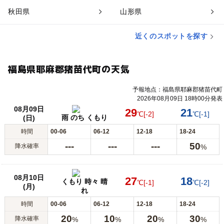
秋田県
山形県
近くのスポットを探す
福島県耶麻郡猪苗代町の天気
予報地点：福島県耶麻郡猪苗代町
2026年08月09日 18時00分発表
08月09日
29
21
℃
[-2]
℃
[-1]
雨 のち くもり
(日)
時間
00-06
06-12
12-18
18-24
---
---
---
50
降水確率
%
08月10日
27
18
くもり 時々 晴
℃
[-1]
℃
[-2]
(月)
れ
時間
00-06
06-12
12-18
18-24
20
10
20
30
降水確率
%
%
%
%