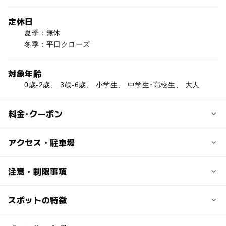
定休日
夏季：無休
冬季：平日クローズ
対象年齢
0歳-2歳、 3歳-6歳、 小学生、 中学生･高校生、 大人
料金･クーポン
子供の料金
アクセス・駐車場
入場料：無料
交通アクセス
注意・制限事項
大人の料金
磐越自動車道「猪苗代磐梯高原」ICより国道49号線経由
入場料：無料
スポットの特徴
宿泊や体験モノ（バター作り体験、アイスクリーム作り体
近くの駅
験）はご予約が必要です。
事前に お電話かHPのお問い合わせからメールでのご連
翁島駅