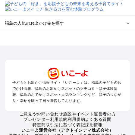
福島の人気のお出かけ先を探す
福島のエリアからプール子ども連れのお出かけスポット
を探す
福島市・二本松のプールお出かけ
会津若松・喜多方周辺のプールお出かけ
郡山・須賀川のプールお出かけ
いわき・双葉のプールお出かけ
猪苗代・表磐梯のプールお出かけ
子どもとお出かけ情報サイト「いこーよ」は、福島の子どものお
白河・天栄・鏡石のプールお出かけ
でかけ情報、福島のお出かけスポットのクチコミ・親子体験情
裏磐梯・磐梯高原のプールお出かけ
報、福島のおでかけスポット人気ランキングなど、親子のつなが
相馬・南相馬のプールお出かけ
り・幸せを願って日々運営しております。
ご意見やお問い合わせ
施設やイベント運営者の方
福島の定番お出かけスポット
プレゼンター利用規約
利用規約
よくある質問
福島の遊園地
特定商取引法に基づく表記
採用情報
福島の動物園
いこーよ運営会社（アクトインディ株式会社）