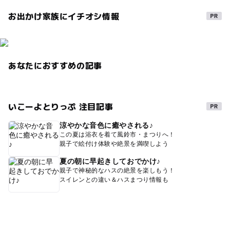
冬休み2025-2026
動物ふれあい体験
節約遊び場
お出かけ家族にイチオシ情報
節約おでかけ
ゴルフ
キッズゴルフ
自然体験
運動
乗馬体験
三世代で楽しめる牧場・動物園
あなたにおすすめの記事
子どもとゴルフ
日帰り
冬
午後から遊べる
GW2016
0円遊び場
親子ゴルフ
いこーよとりっぷ 注目記事
1日中遊べるスポット
ベビーカーOK
駐車場無料
2014年夏休み特集
タダでお出かけ
涼やかな音色に癒やされる♪
この夏は浴衣を着て風鈴市・まつりへ！
GW(ゴールデンウィーク)2027
外遊び
夏休み2016
親子で絵付け体験や絶景を満喫しよう
パットパットゴルフコース
夏の朝に早起きしておでかけ♪
親子で神秘的なハスの絶景を楽しもう！
GW(ゴールデンウィーク)2015
乗馬
スイレンとの違い＆ハスまつり情報も
秋のお出かけ2026
酪農体験
1日中楽しめる施設
動物とふれあう
ミニゴルフ
雪ソリ遊び2025-2026