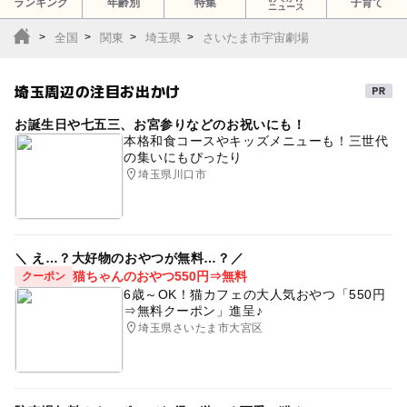
ランキング
年齢別
特集
子育て
ニュース
全国
関東
埼玉県
さいたま市宇宙劇場
埼玉周辺の注目お出かけ
お誕生日や七五三、お宮参りなどのお祝いにも！
本格和食コースやキッズメニューも！三世代
の集いにもぴったり
埼玉県川口市
＼ え…？大好物のおやつが無料…？／
猫ちゃんのおやつ550円⇒無料
クーポン
6歳～OK！猫カフェの大人気おやつ「550円
⇒無料クーポン」進呈♪
埼玉県さいたま市大宮区