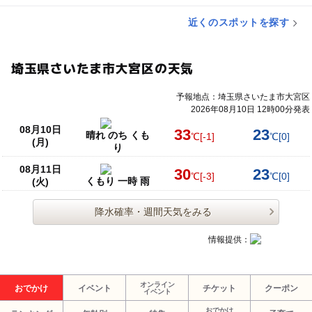
近くのスポットを探す
埼玉県さいたま市大宮区の天気
予報地点：埼玉県さいたま市大宮区
2026年08月10日 12時00分発表
08月10日
33
23
晴れ のち くも
℃
[-1]
℃
[0]
(月)
り
08月11日
30
23
℃
[-3]
℃
[0]
くもり 一時 雨
(火)
降水確率・週間天気をみる
情報提供：
オンライン
おでかけ
イベント
チケット
クーポン
イベント
おでかけ