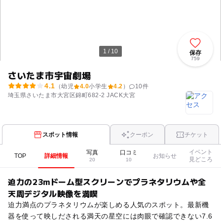
1 / 10
保存
759
さいたま市宇宙劇場
4.1
（幼児
4.0
小学生
4.2
）
10
件
埼玉県さいたま市大宮区錦町682-2 JACK大宮
スポット情報
クーポン
チケット
イベント
写真
口コミ
TOP
詳細情報
お知らせ
見どころ
20
10
迫力の23mドーム型スクリーンでプラネタリウムや全
天周デジタル映像を満喫
迫力満点のプラネタリウムが楽しめる人気のスポット。最新機
器を使って映しだされる満天の星空には肉眼で確認できない7.6