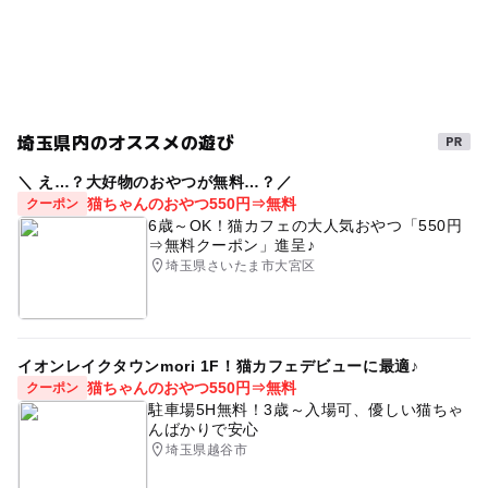
夏休み2026
暑い日でもOK
星空観察
遊びと学び
雨の日でもOK
雨でも楽しめる
節約子連れ
梅雨
東武野田線(東武アーバンパークライン)
星を学べる科学館
駐車場あり
宇宙を学ぶ
埼玉県内のオススメの遊び
春休みおでかけ
節約でおでかけ
＼ え…？大好物のおやつが無料…？／
猫ちゃんのおやつ550円⇒無料
クーポン
夏休み・自由研究2026
屋内遊び場
0円遊び場
6歳～OK！猫カフェの大人気おやつ「550円
⇒無料クーポン」進呈♪
学習施設
寒い日
GW
遊び場
雨のお出かけ
埼玉県さいたま市大宮区
午後から遊べる
ゴールデンウィーク
秋のお出かけ2026
ミュージアム
室内
イオンレイクタウンmori 1F！猫カフェデビューに最適♪
雨でも遊べる
冬休み2025-2026
猫ちゃんのおやつ550円⇒無料
クーポン
シルバーウィーク2026
屋内施設
駐車場5H無料！3歳～入場可、優しい猫ちゃ
んばかりで安心
GW(ゴールデンウィーク)2027
ベビーカーOK
埼玉県越谷市
三連休
宇宙が学べる科学館
寒くても楽しめる