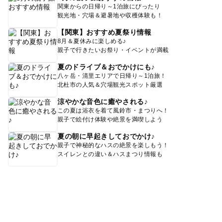
関東からの日帰り～1泊旅にぴったり
観光地・穴場＆避暑地や収穫体験も！
【関東】おすすめ夏祭り情報
8月＆夏休みに楽しめる♪
親子で行きたいお祭り・イベントが満載
夏のドライブ＆おでかけにも♪
八ヶ岳・清里エリアで日帰り～1泊旅！
北杜市の人気＆穴場観光スポット厳選
涼やかな音色に癒やされる♪
この夏は浴衣を着て風鈴市・まつりへ！
親子で絵付け体験や絶景を満喫しよう
夏の朝に早起きしておでかけ♪
親子で神秘的なハスの絶景を楽しもう！
スイレンとの違い＆ハスまつり情報も