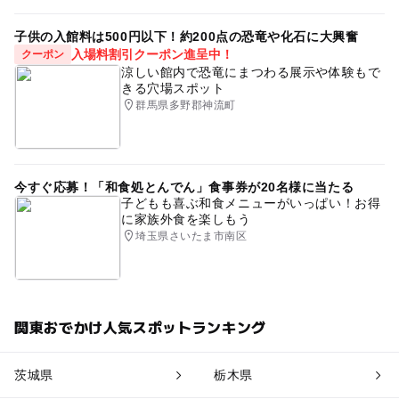
子供の入館料は500円以下！約200点の恐竜や化石に大興奮
入場料割引クーポン進呈中！
クーポン
涼しい館内で恐竜にまつわる展示や体験もで
きる穴場スポット
群馬県多野郡神流町
今すぐ応募！「和食処とんでん」食事券が20名様に当たる
子どもも喜ぶ和食メニューがいっぱい！お得
に家族外食を楽しもう
埼玉県さいたま市南区
関東おでかけ人気スポットランキング
茨城県
栃木県