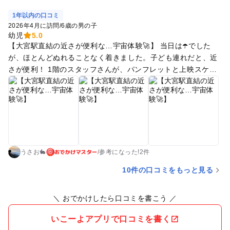
1年以内の口コミ
2026年4月に訪問
/
6歳の男の子
幼児
5.0
【大宮駅直結の近さが便利な…宇宙体験🚀】 当日は☂️でした
が、ほとんどぬれることなく着きました。子ども連れだと、近
さが便利！ 1階のスタッフさんが、パンフレットと上映スケジ
ュール🗓️の書かれた紙を下さいました。 昨今、どこも紙が縮小
傾向ですが… 翌月のスケジュールを紙で頂けて助かりました🌕
おでかけマスター
うさお🐇
/
参考に
なった!
2件
10件の口コミをもっと見る
＼ おでかけしたら口コミを書こう ／
いこーよアプリで口コミを書く