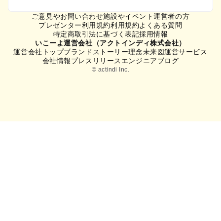
埼玉の定番お出かけスポット
ご意見やお問い合わせ
施設やイベント運営者の方
埼玉の遊園地
プレゼンター利用規約
利用規約
よくある質問
特定商取引法に基づく表記
採用情報
埼玉の動物園
いこーよ運営会社（アクトインディ株式会社）
埼玉のバーベキュー
運営会社トップ
ブランドストーリー
理念
未来図
運営サービス
埼玉の釣り
会社情報
プレスリリース
エンジニアブログ
埼玉の牧場
© actindi Inc.
埼玉のプール
埼玉のアスレチック
埼玉の公園・総合公園
埼玉の観光
埼玉の親子で体験するお出かけスポット
埼玉の工場見学
埼玉の手作り体験
埼玉の動物とふれあう
埼玉の収穫体験
埼玉の職業体験