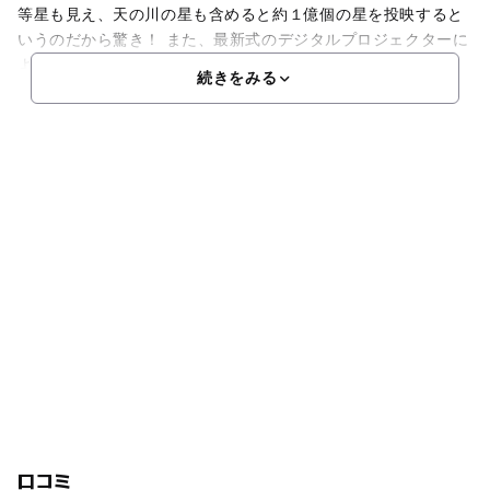
等星も見え、天の川の星も含めると約１億個の星を投映すると
いうのだから驚き！ また、最新式のデジタルプロジェクターに
よる映像や、全方位スピーカーによる音での演出も凝っ
続きをみる
口コミ