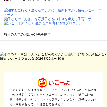
埼玉の人気のお出かけ先を探す
埼玉のエリアからプール子ども連れのお出かけスポット
を探す
川越・所沢・入間・新座のプールお出かけ
大宮・浦和・上尾・岩槻・蓮田のプールお出かけ
越谷・草加・春日部のプールお出かけ
秩父・長瀞のプールお出かけ
川口・戸田・和光・朝霞のプールお出かけ
飯能・坂戸・東松山・日高のプールお出かけ
久喜・行田・加須・羽生のプールお出かけ
子どもとお出かけ情報サイト「いこーよ」は、埼玉の子どものお
でかけ情報、埼玉のお出かけスポットのクチコミ・親子体験情
熊谷・太田・足利・古河のプールお出かけ
報、埼玉のおでかけスポット人気ランキングなど、親子のつなが
本庄・深谷・美里周辺のプールお出かけ
り・幸せを願って日々運営しております。