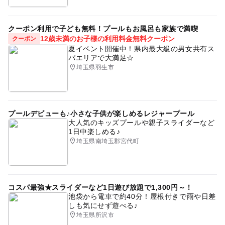
室内施設
東武野田線(埼玉県)
旅行
節約お出かけ
クーポン利用で子ども無料！プールもお風呂も家族で満喫
宇宙
駅から近い
さいたま
科学の不思議
12歳未満のお子様の利用料金無料クーポン
クーポン
夏イベント開催中！県内最大級の男女共有ス
タダでお出かけ
節約
自然体験
節約おでかけ
パエリアで大満足☆
埼玉県羽生市
冬のお出かけ
プールデビューも♪小さな子供が楽しめるレジャープール
大人気のキッズプールや親子スライダーなど
1日中楽しめる♪
埼玉県南埼玉郡宮代町
コスパ最強★スライダーなど1日遊び放題で1,300円～！
池袋から電車で約40分！屋根付きで雨や日差
しも気にせず遊べる♪
埼玉県所沢市