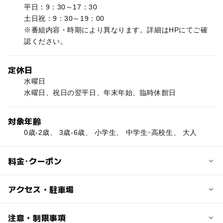
平日：9：30～17：30
土日祝：9：30～19：00
※番組内容・時期により異なります。詳細はHPにてご確
認ください。
定休日
水曜日
水曜日、祝日の翌平日、年末年始、臨時休館日
対象年齢
0歳-2歳、 3歳-6歳、 小学生、 中学生･高校生、 大人
料金･クーポン
子供の料金
アクセス・駐車場
310円
4才～中学生
交通アクセス
注意・制限事項