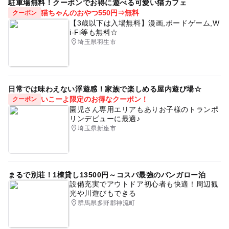
駐車場無料！クーポンでお得に遊べる可愛い猫カフェ
猫ちゃんのおやつ550円⇒無料
クーポン
【3歳以下は入場無料】漫画,ボードゲーム,W
i-Fi等も無料☆
埼玉県羽生市
日常では味わえない浮遊感！家族で楽しめる屋内遊び場☆
いこーよ限定のお得なクーポン！
クーポン
園児さん専用エリアもありお子様のトランポ
リンデビューに最適♪
埼玉県新座市
まるで別荘！1棟貸し13500円～コスパ最強のバンガロー泊
設備充実でアウトドア初心者も快適！周辺観
光や川遊びもできる
群馬県多野郡神流町