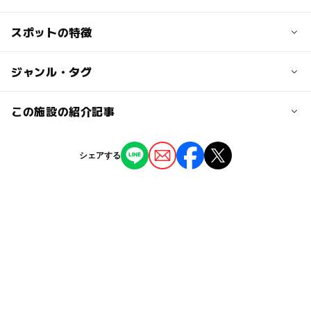
（3歳以下 無料）
車の場合：首都高速新都心西出入口から1km5分
電車の場合：JR大宮駅西口から徒歩5分
スポットの特徴
宇宙を学ぶ：○
大人の料金
プラネタリウムあり：○
620円
近くの駅
◯
◯
駐車場あり
ジャンル・タグ
駅から近い
高校生以上
・機器不具合等の都合により、投映内容の変更や中止をす
大宮駅
る場合がございます。
ー
ー
授乳室あり
託児所
ジャンル
この施設の紹介記事
・チケットの販売は投映開始時刻の5分前に終了いたしま
駐車可能台数
す。
プラネタリウム・天文台
博物館・科学館
82台
◯
◯
雨でもOK
ベビーカーOK
・チケット販売場所は５階です。
【大宮周辺】11月29日・30日の今週末のお
シェアする
・小学３年生以下のお子様は、安全のため保護者同伴での
でかけにもおすすめ！人気スポットランキン
駐車場詳細
タグ
グ
ご入場をお願いいたします。
ー
ー
食事持込OK
レストラン
2025年11月28日
15分ごとに100円（割引なし）
春休み2027
節約遊び場
0円スポット
【大宮周辺】11月8日・9日の今週末のおで
◯
◯
売店
オムツ交換台
かけにもおすすめ！人気スポットランキング
0円お出かけ
無料施設
雨でもOK
雨の日おでかけ
2025年11月7日
寒い日でもOK
科学館・博物館
【大宮周辺】10月18日・19日の今週末のお
伊奈線(ニューシャトル)
天体観測・星空観察
でかけにもおすすめ！人気スポットランキン
グ
プラネタリウムあり
夏休み自由研究
天体観測
2025年10月17日