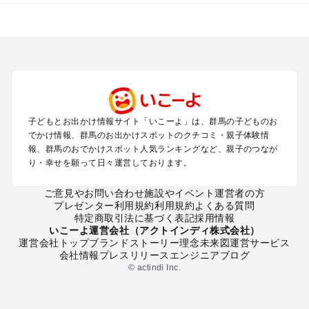
群馬のエリアからプール子ども連れのお出かけスポット
を探す
高崎・前橋・伊勢崎・榛名のプールお出かけ
軽井沢・万座・嬬恋・北軽井沢のプールお出かけ
熊谷・太田・足利・古河のプールお出かけ
伊香保・渋川のプールお出かけ
赤城・桐生・渡良瀬のプールお出かけ
子どもとお出かけ情報サイト「いこーよ」は、群馬の子どものお
水上・猿ヶ京・月夜野・法師のプールお出かけ
でかけ情報、群馬のお出かけスポットのクチコミ・親子体験情
富岡・藤岡・妙義・安中のプールお出かけ
報、群馬のおでかけスポット人気ランキングなど、親子のつなが
草津・尻焼・花敷のプールお出かけ
り・幸せを願って日々運営しております。
沼田・尾瀬・老神のプールお出かけ
四万・吾妻・川原湯のプールお出かけ
ご意見やお問い合わせ
施設やイベント運営者の方
プレゼンター利用規約
利用規約
よくある質問
特定商取引法に基づく表記
採用情報
群馬の定番お出かけスポット
いこーよ運営会社（アクトインディ株式会社）
運営会社トップ
ブランドストーリー
理念
未来図
運営サービス
群馬の遊園地
会社情報
プレスリリース
エンジニアブログ
群馬の動物園
© actindi Inc.
群馬のバーベキュー
群馬の釣り
群馬の牧場