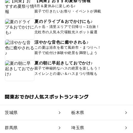
【関東】おすすめ夏祭り情報
8月＆夏休みに楽しめる♪
親子で行きたいお祭り・イベントが満載
夏のドライブ＆おでかけにも♪
八ヶ岳・清里エリアで日帰り～1泊旅！
北杜市の人気＆穴場観光スポット厳選
涼やかな音色に癒やされる♪
この夏は浴衣を着て風鈴市・まつりへ！
親子で絵付け体験や絶景を満喫しよう
夏の朝に早起きしておでかけ♪
親子で神秘的なハスの絶景を楽しもう！
スイレンとの違い＆ハスまつり情報も
関東おでかけ人気スポットランキング
茨城県
栃木県
群馬県
埼玉県