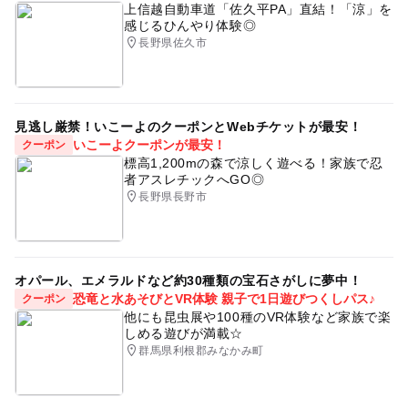
上信越自動車道「佐久平PA」直結！「涼」を
感じるひんやり体験◎
長野県佐久市
見逃し厳禁！いこーよのクーポンとWebチケットが最安！
いこーよクーポンが最安！
クーポン
標高1,200mの森で涼しく遊べる！家族で忍
者アスレチックへGO◎
長野県長野市
オパール、エメラルドなど約30種類の宝石さがしに夢中！
恐竜と水あそびとVR体験 親子で1日遊びつくしパス♪
クーポン
他にも昆虫展や100種のVR体験など家族で楽
しめる遊びが満載☆
群馬県利根郡みなかみ町