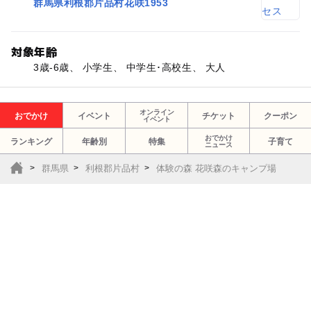
群馬県利根郡片品村花咲1953
対象年齢
3歳-6歳、 小学生、 中学生･高校生、 大人
オンライン
おでかけ
イベント
チケット
クーポン
イベント
おでかけ
ランキング
年齢別
特集
子育て
ニュース
群馬県
利根郡片品村
体験の森 花咲森のキャンプ場