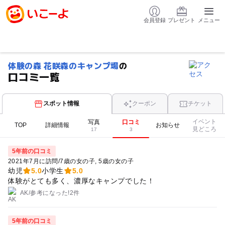
会員登録
プレゼント
メニュー
体験の森 花咲森のキャンプ場
の
口コミ一覧
スポット情報
クーポン
チケット
イベント
写真
口コミ
TOP
詳細情報
お知らせ
見どころ
17
3
5年前の口コミ
2021年7月に訪問
/
7歳の女の子
5歳の女の子
幼児
5.0
小学生
5.0
体験がとても多く、濃厚なキャンプでした！
AK
/
参考に
なった!
2件
5年前の口コミ