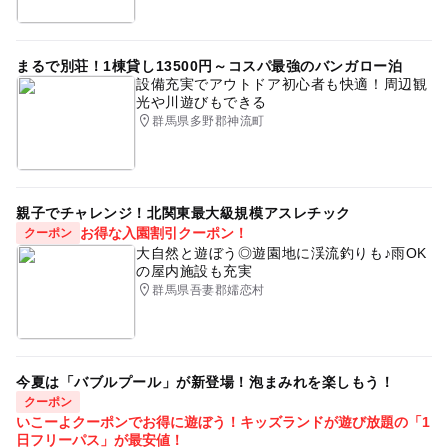
まるで別荘！1棟貸し13500円～コスパ最強のバンガロー泊
設備充実でアウトドア初心者も快適！周辺観
光や川遊びもできる
群馬県多野郡神流町
親子でチャレンジ！北関東最大級規模アスレチック
お得な入園割引クーポン！
クーポン
大自然と遊ぼう◎遊園地に渓流釣りも♪雨OK
の屋内施設も充実
群馬県吾妻郡嬬恋村
今夏は「バブルプール」が新登場！泡まみれを楽しもう！
クーポン
いこーよクーポンでお得に遊ぼう！キッズランドが遊び放題の「1
日フリーパス」が最安値！