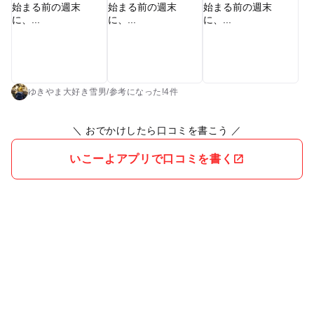
流しソーメン、魚つかみ、森林散策です。 ズッキーニやトマ
ト、とうもろこし、スナップエンドウ等々、色々な野菜を収穫
でき、大人でも「こうやってなってるだー」と感動します。 魚
つかみは、川の水がひんやりとして気持ちよく、逃げる魚を必
死に追いかけることに子供も大人も夢中になります。 そのあ
と、実際に魚を自分で捌くのですが、生きている魚を食べるこ
ゆきやま大好き雪男
/
参考に
なった!
4件
とを実感でき、良い"食育"になるなあと感じました。 また、流
しソーメンは家族毎で実施、流れ終わったソーメンは食べない
＼ おでかけしたら口コミを書こう ／
等、コロナ感染対策はばっちりとられているので安心でした。
そして、つけつゆが秘伝の味付けで絶品です! 家族全員でなん
いこーよアプリで口コミを書く
束食べたのか…覚えていません。 注意としては、山の中なの
で、あぶ等の虫がよく飛んでいます。大人も子供も、長袖、長
ズボンと虫さされ対策をおすすめします。 子供が大きくなった
ら、つぎは泊まりでぜひ参加したいと思います。 なにより、オ
ーナー夫妻の人柄がとても素敵なので、小さい子どもといって
も安心して楽しめます。 うちの子は、じぃじ・ばぁばと呼んで
懐いていました笑 第二の田舎故郷ができたような感覚です。