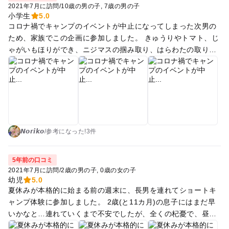
2021年7月に訪問
/
10歳の男の子
7歳の男の子
小学生
5.0
コロナ禍でキャンプのイベントが中止になってしまった次男の
ため、家族でこの企画に参加しました。 きゅうりやトマト、じ
ゃがいもほりができ、ニジマスの掴み取り、はらわたの取り方
も経験できました。 自分がとった野菜を切って、サラダやカレ
ーを作ったり、ご飯を炊いたり、それを食べるという盛り沢山
で、子供たちも大喜びでした。 花咲の湯の温泉はすごく気持ち
よく、綺麗で、とても良かったです。温泉の後、蛍を見にい
き、初めてみる蛍に子供たちは大興奮でした。 翌日は、朝から
パン作り。自分の作ったパンを食べてこれもまたはじめての経
験でした。 そのあと、また野菜を収穫。大きいズッキーニや、
𝙉𝙤𝙧𝙞𝙠𝙤
/
参考に
なった!
3件
ブルーベリーを収穫。お土産に持って帰ることができまし
た！！ 最後が次男が一番楽しみにしていた流しそうめん。大満
5年前の口コミ
足で帰ってきました。夜はこの真夏でも涼しく、寝袋に入って
2021年7月に訪問
/
2歳の男の子
0歳の女の子
寝ることもでき、それも良い思い出になりました。 初めてのテ
幼児
5.0
夏休みが本格的に始まる前の週末に、長男を連れてショートキ
ントで過ごす2日間、とても良かったです。 またぜひとも参加
ャンプ体験に参加しました。 2歳(と11カ月)の息子にはまだ早
したいと思いました！
いかなと…連れていくまで不安でしたが、全くの杞憂で、昼寝
も忘れて動き回るほどでした。 体験した内容は、 野菜収穫、