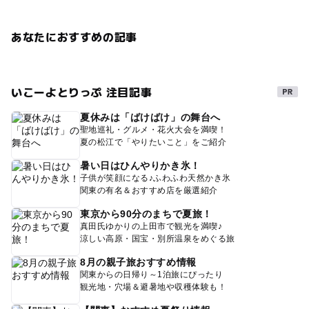
あなたにおすすめの記事
いこーよとりっぷ 注目記事
夏休みは「ばけばけ」の舞台へ
聖地巡礼・グルメ・花火大会を満喫！
夏の松江で「やりたいこと」をご紹介
暑い日はひんやりかき氷！
子供が笑顔になる♪ふわふわ天然かき氷
関東の有名＆おすすめ店を厳選紹介
東京から90分のまちで夏旅！
真田氏ゆかりの上田市で観光を満喫♪
涼しい高原・国宝・別所温泉をめぐる旅
8月の親子旅おすすめ情報
関東からの日帰り～1泊旅にぴったり
観光地・穴場＆避暑地や収穫体験も！