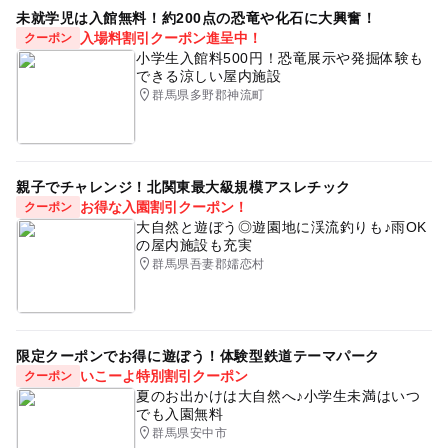
未就学児は入館無料！約200点の恐竜や化石に大興奮！
入場料割引クーポン進呈中！
クーポン
小学生入館料500円！恐竜展示や発掘体験も
できる涼しい屋内施設
群馬県多野郡神流町
親子でチャレンジ！北関東最大級規模アスレチック
お得な入園割引クーポン！
クーポン
大自然と遊ぼう◎遊園地に渓流釣りも♪雨OK
の屋内施設も充実
群馬県吾妻郡嬬恋村
限定クーポンでお得に遊ぼう！体験型鉄道テーマパーク
いこーよ特別割引クーポン
クーポン
夏のお出かけは大自然へ♪小学生未満はいつ
でも入園無料
群馬県安中市