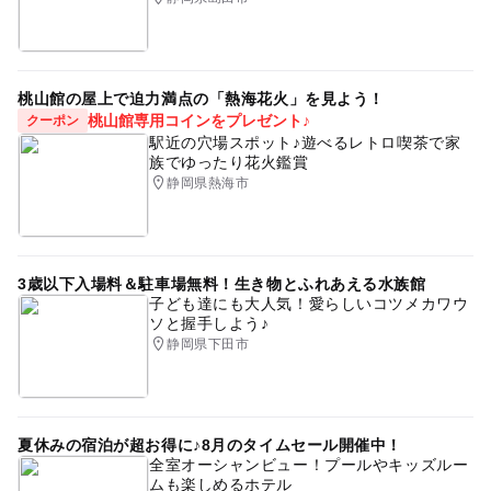
桃山館の屋上で迫力満点の「熱海花火」を見よう！
桃山館専用コインをプレゼント♪
クーポン
駅近の穴場スポット♪遊べるレトロ喫茶で家
族でゆったり花火鑑賞
静岡県熱海市
3歳以下入場料＆駐車場無料！生き物とふれあえる水族館
子ども達にも大人気！愛らしいコツメカワウ
ソと握手しよう♪
静岡県下田市
夏休みの宿泊が超お得に♪8月のタイムセール開催中！
全室オーシャンビュー！プールやキッズルー
ムも楽しめるホテル