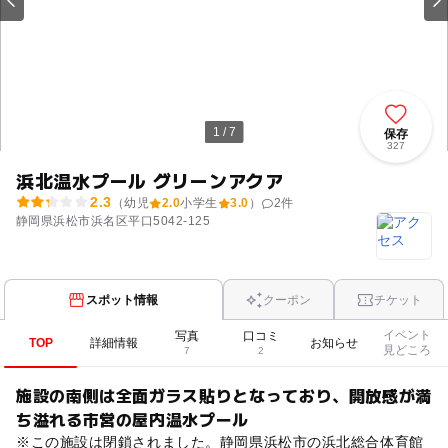
1 / 7
保存
327
浜北温水プール グリーンアクア
2.3
（幼児
2.0
小学生
3.0
）
2
件
静岡県浜松市浜名区平口5042-125
スポット情報
クーポン
チケット
イベント
写真
口コミ
TOP
詳細情報
お知らせ
見どころ
7
2
施設の南側は全面ガラス貼りとなっており、開放感が満
ち溢れる市営の屋内温水プール
※この施設は閉鎖されました。静岡県浜松市の浜北総合体育館