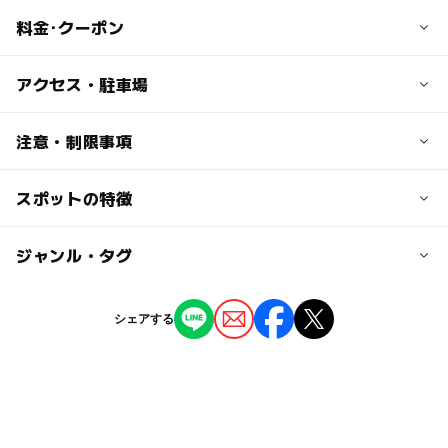
料金･クーポン
子供の料金
アクセス・駐車場
小学生～高校生 280円
未就学児 無料
交通アクセス
注意・制限事項
遠州鉄道「なゆた浜北」駅より徒歩30分，遠州鉄道「なゆ
大人の料金
た浜北」駅より浜松バス「サンストリート浜北線」で「サ
スポットの特徴
営業期間:通年
高校生以上：570円
ンストリート浜北」停下車徒歩5分
プールの種類:25ｍプール、歩行者用プール、子供用プー
70歳以上：280円
ル、リラクゼーションプール、流水プール
◯
ー
駐車場あり
ジャンル・タグ
駅から近い
近くの駅
プール用オムツ:不可
（いこーよ調べ）
遠州小松駅
ー
ー
授乳室あり
託児所
ジャンル
シェアする
プール
浜北駅
◯
ー
雨でもOK
ベビーカーOK
タグ
遠州西ヶ崎駅
◯
ー
食事持込OK
レストラン
シルバーウィーク2026
公営(市民・区民・府民)プール