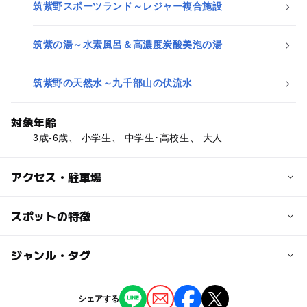
筑紫野スポーツランド～レジャー複合施設
筑紫の湯～水素風呂＆高濃度炭酸美泡の湯
筑紫野の天然水～九千部山の伏流水
対象年齢
3歳-6歳、 小学生、 中学生･高校生、 大人
アクセス・駐車場
交通アクセス
スポットの特徴
アクセス
・県道17号線 鳥栖筑紫野道路「城山IC」そば
◯
◯
駐車場あり
ジャンル・タグ
駅から近い
・国道3号線「基山登山口」交差点（🍜丸幸ラーメン目
印）を県道17号方面へ右左折して城戸ICより右折3分
ー
ー
授乳室あり
託児所
ジャンル
・九州自動車道「筑紫野IC」より車で5分
シェアする