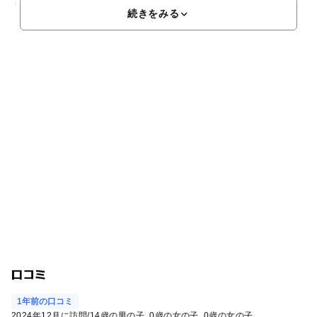
ト」🌌🌠
続きをみる
口コミ
1年前の口コミ
2024年12月に訪問
/
14歳の男の子
0歳の女の子
0歳の女の子