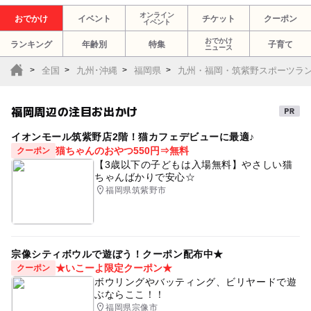
オンライン
おでかけ
イベント
チケット
クーポン
イベント
おでかけ
ランキング
年齢別
特集
子育て
ニュース
全国
九州･沖縄
福岡県
九州・福岡・筑紫野スポーツラ
福岡周辺の注目お出かけ
イオンモール筑紫野店2階！猫カフェデビューに最適♪
猫ちゃんのおやつ550円⇒無料
クーポン
【3歳以下の子どもは入場無料】やさしい猫
ちゃんばかりで安心☆
福岡県筑紫野市
宗像シティボウルで遊ぼう！クーポン配布中★
★いこーよ限定クーポン★
クーポン
ボウリングやバッティング、ビリヤードで遊
ぶならここ！！
福岡県宗像市