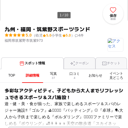
1 / 10
保存
808
九州・福岡・筑紫野スポーツランド
5.0
（幼児
5.0
小学生
5.0
）
4
件
福岡県筑紫野市筑紫973
スポット情報
クーポン
チケット
イベント
写真
口コミ
TOP
詳細情報
お知らせ
見どころ
37
4
多彩なアクティビティ、子どもから大人までリフレッシ
ュできるスポーツ＆スパ施設！
遊・健・美・食が揃った、家族で楽しめるスポーツ＆スパのレ
ジャー施設‼️『ゴルフ』⛳️🏌️‍♀️🏌️‍♂️『バッティング』⚾️『卓球』🏓大
人から子供まで楽しめる『ボルダリング』🧗‍♀️🧗‍♂️ファミリーで楽
しめる『ボウリング』🎳👨‍👩‍👧‍👦天空の散歩道「スカイネッ