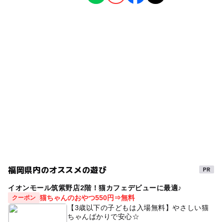
・JR「原田駅」より車で3分/ 徒歩15分
自然景観
スポーツ施設
◯
◯
雨でもOK
ベビーカーOK
・西鉄「筑紫駅」より車で5分
タグ
◯
◯
食事持込OK
レストラン
近くの駅
九州
芸能人
アクティビティ
遊び場
原田駅
◯
◯
売店
オムツ交換台
ゴルフ練習場
家族連れに人気
太宰府
筑紫野
筑紫駅
春休み2027
福岡
卓球
博多
ネット遊具
久留米
こもどに人気
オリンピック
駐車場詳細
無料駐車場400台
アドベンチャー
イベント
カップル
大阪
東京
ファミリー
冬のお出かけ
芸人
スーパー銭湯
春日
子供
ボウリング
健康
夏休み2026
福岡県内のオススメの遊び
ボルダリング
人気スポット
運動
ゴルフ
天神
イオンモール筑紫野店2階！猫カフェデビューに最適♪
空中散歩
人気
トランポリン
デート
面白い
猫ちゃんのおやつ550円⇒無料
クーポン
【3歳以下の子どもは入場無料】やさしい猫
人気店
冬休み2025-2026
お出かけ
楽しい
ちゃんばかりで安心☆